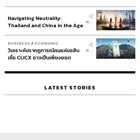
ประกาศหุ้นส่วนยุทธศาสตร์ไทย –
อินโดนีเซีย
Navigating Neutrality:
...
Thailand and China in the Age
of a New Global Order
BUSINESS
/
ECONOMIC
วิเคราะห์ปรากฏการณ์คนแห่ขอสิน
...
เชื่อ CLICX อาจเป็นเพียงยอด
ภูเขาน้ำแข็ง ของปัญหาหนี้ครัว
เรือนไทยที่ถูกซุกไว้
LATEST STORIES