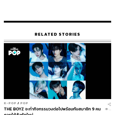
สารคดีจะยังประกอบไปด้วยบทเพลงต่างๆ จากอัลบั้มพิเศษ
HOPE ON THE STREET VOL.1
ของเขาอีกด้วย
ARMY และแฟนๆ ทุกคนสามารถรอติดตามรับชม
HOPE
ON THE STREET
เอพิโสดแรกได้ในวันที่ 28 มีนาคมนี้ ทาง
Prime Video
RELATED STORIES
TAGS:
k-pop
ซีรีส์สารคดี
J-Hope
Prime Video
HOPE ON THE STREET
BTS
LOADING...
ABOUT THE AUTHOR
ใยรัก ชุติอังกูร
นักเขียนผู้ชอบถ่ายทอดเรื่องราวผ่านตัวอักษร
หลงใหลในภาษา วัฒนธรรม และการติ่ง
K-POP
/
POP
THE BOYZ จะทำกิจกรรมวงต่อไปพร้อมกับสมาชิก 9 คน
...
ภายใต้สังกัดใหม่