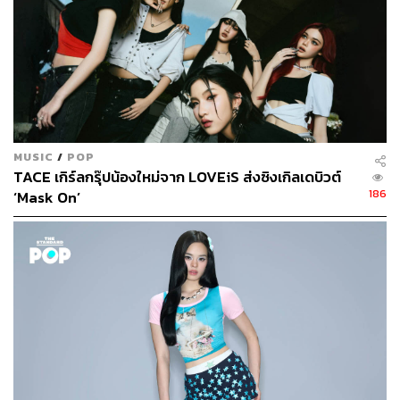
MUSIC
/
POP
TACE เกิร์ลกรุ๊ปน้องใหม่จาก LOVEiS ส่งซิงเกิลเดบิวต์
186
‘Mask On’