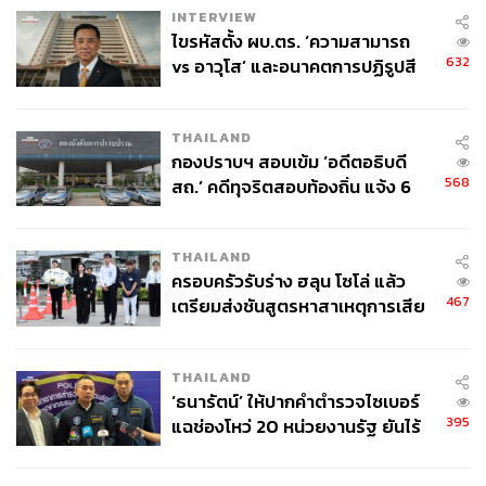
INTERVIEW
ไขรหัสตั้ง ผบ.ตร. ‘ความสามารถ
632
vs อาวุโส’ และอนาคตการปฏิรูปสี
กากี กับ พล.ต.อ. เอก อังสนานนท์
THAILAND
กองปราบฯ สอบเข้ม ‘อดีตอธิบดี
568
สถ.’ คดีทุจริตสอบท้องถิ่น แจ้ง 6
ข้อหาหนัก จ่อชง ป.ป.ช. 12 ส.ค. นี้
THAILAND
ครอบครัวรับร่าง ฮลุน โซโล่ แล้ว
467
เตรียมส่งชันสูตรหาสาเหตุการเสีย
ชีวิต
THAILAND
‘ธนารัตน์’ ให้ปากคำตำรวจไซเบอร์
395
แฉช่องโหว่ 20 หน่วยงานรัฐ ยันไร้
นัยทางการเมือง