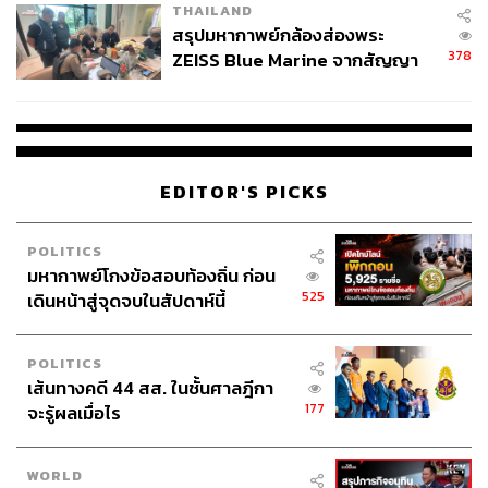
THAILAND
สรุปมหากาพย์กล้องส่องพระ
378
ZEISS Blue Marine จากสัญญา
ผลิต 8.3 ล้าน สู่ข้อพิพาท ‘มา
เวลล์ฯ’ ฟ้อง ‘โทน บางแค’ ผิดนัด
จ่ายหนี้-แอบระบุแบรนด์
EDITOR'S PICKS
POLITICS
มหากาพย์โกงข้อสอบท้องถิ่น ก่อน
525
เดินหน้าสู่จุดจบในสัปดาห์นี้
POLITICS
เส้นทางคดี 44 สส. ในชั้นศาลฎีกา
177
จะรู้ผลเมื่อไร
WORLD