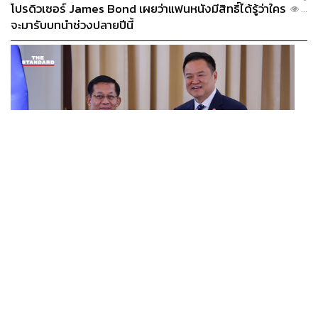
โปรดิวเซอร์ James Bond เผยว่าแฟนหนังมีสิทธิ์ได้รู้ว่าใคร
...
จะมารับบทนำช่วงปลายปีนี้
WORLD
อนุทิน-มินอ่องหล่าย ออกแถลงการณ์ร่วม หนุนความร่วม
...
มือรอบด้าน ยกระดับปราบอาชญากรรมข้ามชาติ แก้ปัญหา
หมอกควัน-มลพิษทางน้ำ