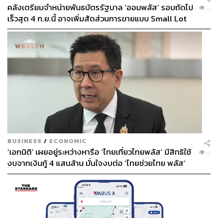
คลังเตรียมจำหน่ายพันธบัตรรัฐบาล ‘ออมพลัส’ รอบถัดไป
...
เร็วสุด 4 ก.ย.นี้ อาจเพิ่มสัดส่วนการขายแบบ Small Lot
First มากขึ้น
BUSINESS
/
ECONOMIC
‘เอกนิติ’ เผยอยู่ระหว่างหารือ ‘ไทยเที่ยวไทยพลัส’ มีสิทธิใช้
...
งบจากเงินกู้ 4 แสนล้าน มั่นใจงบต่อ ‘ไทยช่วยไทย พลัส’
เฟส 2 มีเพียงพอ