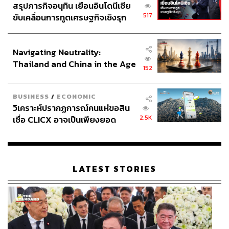
สรุปภารกิจอนุทิน เยือนอินโดนีเซีย
517
ขับเคลื่อนการทูตเศรษฐกิจเชิงรุก
ประกาศหุ้นส่วนยุทธศาสตร์ไทย –
อินโดนีเซีย
Navigating Neutrality:
Thailand and China in the Age
152
of a New Global Order
BUSINESS
/
ECONOMIC
วิเคราะห์ปรากฏการณ์คนแห่ขอสิน
2.5K
เชื่อ CLICX อาจเป็นเพียงยอด
ภูเขาน้ำแข็ง ของปัญหาหนี้ครัว
เรือนไทยที่ถูกซุกไว้
LATEST STORIES