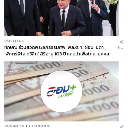
POLITICS
ทักษิณ ร่วมสวดพระอภิธรรมศพ ‘พล.ต.ท. ผ่อน’ บิดา
...
‘พักตร์พิไล ทวีสิน’ สิริอายุ 103 ปี แกนนำเพื่อไทย-บุคคล
หลากวงการร่วมอาลัย
BUSINESS
/
ECONOMIC