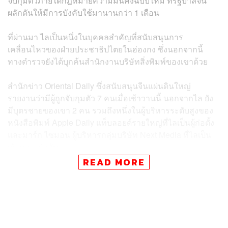
จับกุมตัวภายใต้กฎหมายความมั่นคงฉบับใหม่ ที่รัฐบาลจีน
ผลักดันให้มีการบังคับใช้มานานกว่า 1 เดือน
ที่ผ่านมา ไลเป็นหนึ่งในบุคคลสำคัญที่สนับสนุนการ
เคลื่อนไหวของฝ่ายประชาธิปไตยในฮ่องกง ซึ่งนอกจากนี้
ทางตำรวจยังได้บุกค้นสำนักงานบริษัทสิ่งพิมพ์ของเขาด้วย
สำนักข่าว Oriental Daily ซึ่งสนับสนุนจีนแผ่นดินใหญ่
รายงานว่ามีผู้ถูกจับกุมตัว 7 คนเมื่อเช้าวานนี้ นอกจากไล ยัง
มีบุตรชายของเขา 2 คน รวมถึงหนึ่งในผู้บริหารระดับสูงของ
หนังสือพิมพ์ Apple Daily แท็บลอยด์รายใหญ่ที่ไลเป็นผู้ก่อตั้ง
และมาร์ก ไซมอน ผู้บริหารกลุ่มบริษัท Next Media ที่ไลเป็น
เจ้าของเช่นกัน
READ MORE
ทั้งนี้ ตำรวจฮ่องกงยืนยันว่าทั้ง 7 บุคคล ละเมิดกฎหมายความ
มั่นคงในมาตรา 29 ที่เกี่ยวข้องกับการรับการสนับสนุนทั้งทาง
ตรงและทางอ้อมจากบุคคลต่างชาติ ในการก่ออันตรายต่อ
ความมั่นคง ซึ่งมีโทษสูงสุดถึงจำคุกตลอดชีวิต