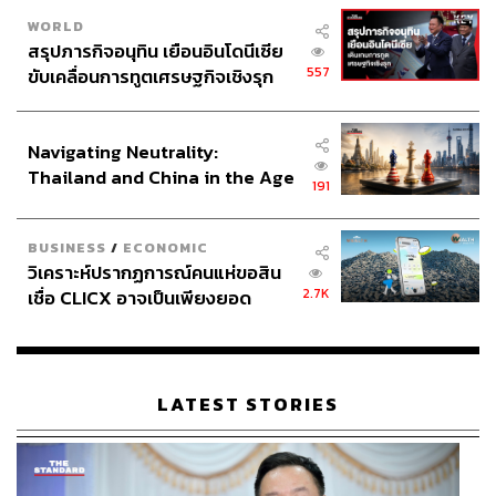
WORLD
สรุปภารกิจอนุทิน เยือนอินโดนีเซีย
557
ขับเคลื่อนการทูตเศรษฐกิจเชิงรุก
ประกาศหุ้นส่วนยุทธศาสตร์ไทย –
อินโดนีเซีย
Navigating Neutrality:
Thailand and China in the Age
191
of a New Global Order
BUSINESS
/
ECONOMIC
วิเคราะห์ปรากฏการณ์คนแห่ขอสิน
2.7K
เชื่อ CLICX อาจเป็นเพียงยอด
ภูเขาน้ำแข็ง ของปัญหาหนี้ครัว
เรือนไทยที่ถูกซุกไว้
LATEST STORIES