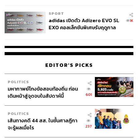
COUTURE กลางสายฝน
SPORT
adidas เปิดตัว Adizero EVO SL
1K
EXO คอลเล็กชันพิเศษรับฤดูกาล
College Football
EDITOR'S PICKS
POLITICS
มหากาพย์โกงข้อสอบท้องถิ่น ก่อน
601
เดินหน้าสู่จุดจบในสัปดาห์นี้
POLITICS
เส้นทางคดี 44 สส. ในชั้นศาลฎีกา
237
จะรู้ผลเมื่อไร