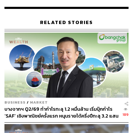
https://www.aljazeera.com/news/2020/08/hong-kong-
media-tycoon-arrested-security-law-2008100009379
67.html?fbclid=IwAR0i4ypqzoUqutvAHValblm91HG
RELATED STORIES
NhKUklTrp3_lCST11a4enrP0McU449j4
TAGS:
Hong Kong
กฎหมายความมั่นคง
35
BUSINESS
/
MARKET
บางจากฯ Q2/69 ทำกำไรทะลุ 1.2 หมื่นล้าน เริ่มบุ๊กกำไร
189
‘SAF’ เชิงพาณิชย์ครั้งแรก หนุนรายได้ครึ่งปีทะลุ 3.2 แสน
ABOUT THE AUTHOR
ล้าน
คมปทิต คงศักดิ์ศรีสกุล