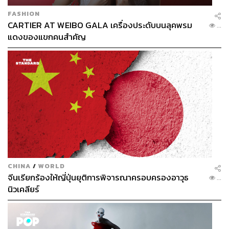
FASHION
CARTIER AT WEIBO GALA เครื่องประดับบนลุคพรม
...
แดงของแขกคนสำคัญ
CHINA
/
WORLD
จีนเรียกร้องให้ญี่ปุ่นยุติการพิจารณาครอบครองอาวุธ
...
นิวเคลียร์