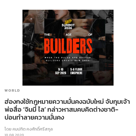
WORLD
ฮ่องกงใช้กฎหมายความมั่นคงฉบับใหม่ จับกุมเจ้า
พ่อสื่อ ‘จิมมี่ ไล’ กล่าวหาสมคบคิดต่างชาติ-
บ่อนทำลายความมั่นคง
โดย
คมปทิต คงศักดิ์ศรีสกุล
10.08.2020