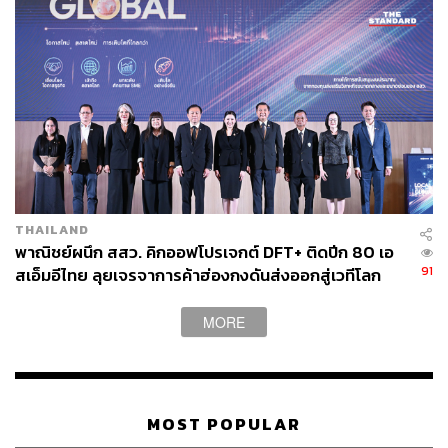
THAILAND
พาณิชย์ผนึก สสว. คิกออฟโปรเจกต์ DFT+ ติดปีก 80 เอ
91
สเอ็มอีไทย ลุยเจรจาการค้าฮ่องกงดันส่งออกสู่เวทีโลก
MORE
MOST POPULAR