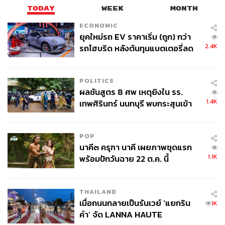
TODAY
WEEK
MONTH
ECONOMIC
ยุคใหม่รถ EV ราคาเริ่ม (ถูก) กว่า
2.4K
รถไฮบริด หลังต้นทุนแบตเตอรี่ลด
ลง - จีนแห่บุกตลาดเกิดใหม่
POLITICS
ผลชันสูตร 8 ศพ เหตุยิงใน รร.
1.4K
เทพศิรินทร์ นนทบุรี พบกระสุนเข้า
จุดสำคัญ ‘ศีรษะ-หน้าอก’ ครูถูกยิง
4 นัด จากระยะไกล
POP
นาคี๓ ครุฑา นาคี เผยภาพชุดแรก
1.1K
พร้อมปักวันฉาย 22 ต.ค. นี้
THAILAND
เมื่อถนนกลายเป็นรันเวย์ ‘แยกริน
1K
คำ’ จัด LANNA HAUTE