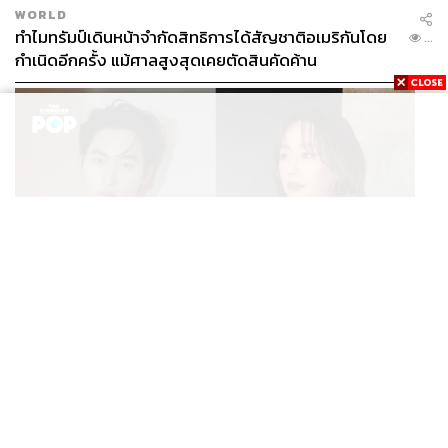
WORLD
ทำไมทรัมป์เดินหน้าจำกัดสิทธิการได้สัญชาติอเมริกันโดย
...
กำเนิดอีกครั้ง แม้ศาลสูงสุดเคยตัดสินคัดค้าน
ENTERTAINMENT
เก้า นพเก้า และ พาย รินรดา เตรียมร่วมงานกันใน ‘รสกาล
...
Enchanted Taste In Time’