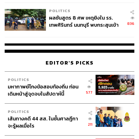
โรงเรียนคลี่คลาย
POLITICS
ผลชันสูตร 8 ศพ เหตุยิงใน รร.
836
เทพศิรินทร์ นนทบุรี พบกระสุนเข้า
จุดสำคัญ ‘ศีรษะ-หน้าอก’ ครูถูกยิง
4 นัด จากระยะไกล
EDITOR'S PICKS
POLITICS
มหากาพย์โกงข้อสอบท้องถิ่น ก่อน
577
เดินหน้าสู่จุดจบในสัปดาห์นี้
POLITICS
เส้นทางคดี 44 สส. ในชั้นศาลฎีกา
211
จะรู้ผลเมื่อไร