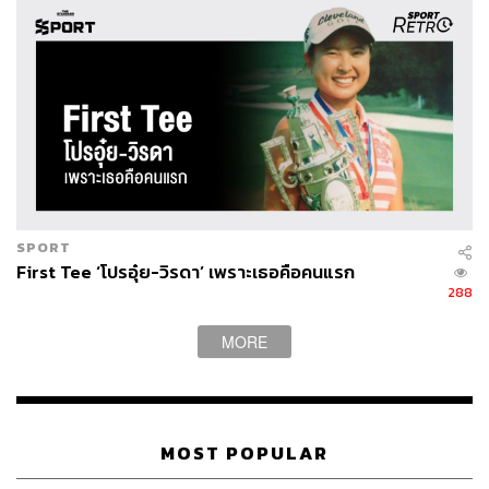
พิสูจน์อักษร:
พรนภัส ชำนาญค้า
TAGS:
Honda LPGA Thailand
Muni He
Honda LPGA Thailand 2019
SPORT
First Tee ‘โปรอุ๋ย-วิรดา’ เพราะเธอคือคนแรก
288
MORE
48
ABOUT THE AUTHOR
MOST POPULAR
ดิษยุตม์ ธนบุญชัย
บรรณาธิการข่าวกีฬา สำนักข่าว THE