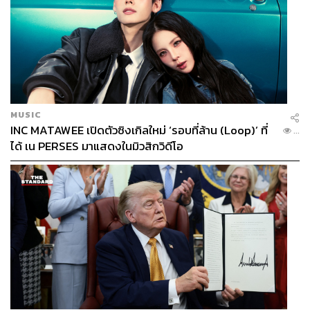
MUSIC
INC MATAWEE เปิดตัวซิงเกิลใหม่ ‘รอบที่ล้าน (Loop)’ ที่
...
ได้ เน PERSES มาแสดงในมิวสิกวิดีโอ