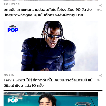
POLITICS
ยศชนัน เคาะแผนความปลอดภัยในรั้วโรงเรียน 90 วัน ส่ง
...
นักสุขภาพจิตดูแล-คุมเข้มคัดกรองสิ่งผิดกฎหมาย
MUSIC
Travis Scott ไม่รู้สึกกดดันที่ไม่เคยชนะรางวัลแกรมมี่ แม้
...
มีชื่อเข้าชิงมาแล้ว 10 ครั้ง