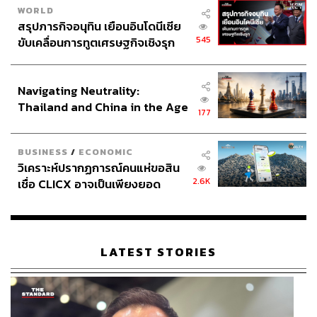
WORLD
สรุปภารกิจอนุทิน เยือนอินโดนีเซีย
545
ขับเคลื่อนการทูตเศรษฐกิจเชิงรุก
ประกาศหุ้นส่วนยุทธศาสตร์ไทย –
อินโดนีเซีย
Navigating Neutrality:
Thailand and China in the Age
177
of a New Global Order
BUSINESS
/
ECONOMIC
วิเคราะห์ปรากฏการณ์คนแห่ขอสิน
2.6K
เชื่อ CLICX อาจเป็นเพียงยอด
ภูเขาน้ำแข็ง ของปัญหาหนี้ครัว
เรือนไทยที่ถูกซุกไว้
LATEST STORIES