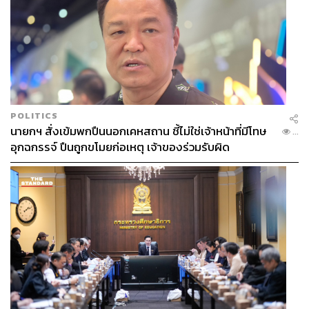
POLITICS
นายกฯ สั่งเข้มพกปืนนอกเคหสถาน ชี้ไม่ใช่เจ้าหน้าที่มีโทษ
...
อุกฉกรรจ์ ปืนถูกขโมยก่อเหตุ เจ้าของร่วมรับผิด