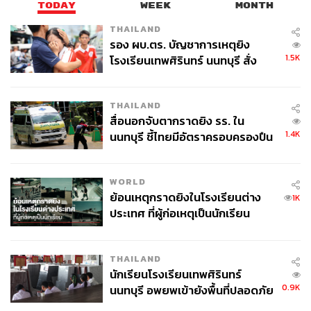
TODAY
WEEK
MONTH
STANDARD
THAILAND
รอง ผบ.ตร. บัญชาการเหตุยิง
1.5K
โรงเรียนเทพศิรินทร์ นนทบุรี สั่ง
ค้นหา 2 รอบยืนยันไร้คนติดค้าง พบ
ศพปู่-ย่าที่บ้านพักผู้ก่อเหตุ
THAILAND
สื่อนอกจับตากราดยิง รร. ใน
1.4K
นนทบุรี ชี้ไทยมีอัตราครอบครองปืน
สูงในระดับต้นของภูมิภาค
WORLD
ย้อนเหตุกราดยิงในโรงเรียนต่าง
1K
ประเทศ ที่ผู้ก่อเหตุเป็นนักเรียน
THAILAND
นักเรียนโรงเรียนเทพศิรินทร์
0.9K
นนทบุรี อพยพเข้ายังพื้นที่ปลอดภัย
ชั่วคราว หลังเหตุใช้อาวุธปืนภายใน