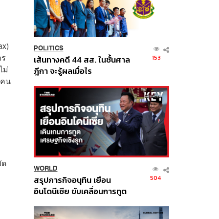
ax)
POLITICS
าร
153
เส้นทางคดี 44 สส. ในชั้นศาล
ไม่
ฎีกา จะรู้ผลเมื่อไร
ณ์คน
ัด
WORLD
504
สรุปภารกิจอนุทิน เยือน
อินโดนีเซีย ขับเคลื่อนการทูต
เศรษฐกิจเชิงรุก ประกาศหุ้น
ส่วนยุทธศาสตร์ไทย –