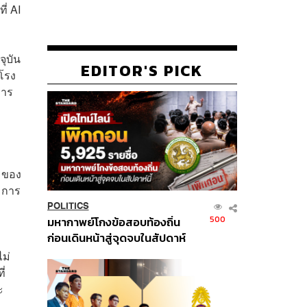
ี่ AI
จุบัน
EDITOR'S PICK
โรง
การ
 ของ
ว การ
POLITICS
500
มหากาพย์โกงข้อสอบท้องถิ่น
ก่อนเดินหน้าสู่จุดจบในสัปดาห์
นี้
ไม่
ี่
ะ