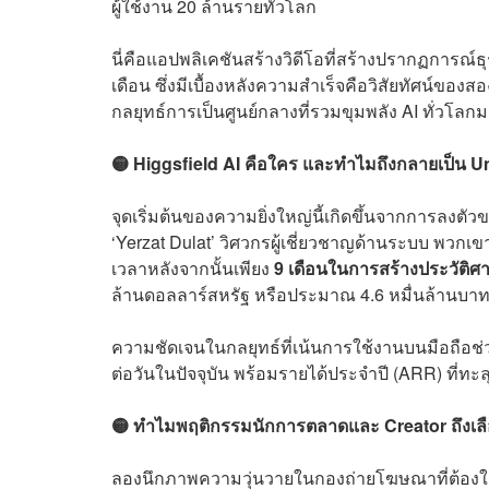
ผู้ใช้งาน 20 ล้านรายทั่วโลก
นี่คือแอปพลิเคชันสร้างวิดีโอที่สร้างปรากฏการณ์ธุ
เดือน ซึ่งมีเบื้องหลังความสำเร็จคือวิสัยทัศน์ของส
กลยุทธ์การเป็นศูนย์กลางที่รวมขุมพลัง AI ทั่วโลกมา
🟡 Higgsfield AI คือใคร และทำไมถึงกลายเป็น Un
จุดเริ่มต้นของความยิ่งใหญ่นี้เกิดขึ้นจากการลงตั
‘Yerzat Dulat’ วิศวกรผู้เชี่ยวชาญด้านระบบ พวก
เวลาหลังจากนั้นเพียง
9 เดือนในการสร้างประวัติศาส
ล้านดอลลาร์สหรัฐ หรือประมาณ 4.6 หมื่นล้านบาท ท
ความชัดเจนในกลยุทธ์ที่เน้นการใช้งานบนมือถือช่ว
ต่อวันในปัจจุบัน พร้อมรายได้ประจำปี (ARR) ที่ทะ
🟡 ทำไมพฤติกรรมนักการตลาดและ Creator ถึงเลือ
ลองนึกภาพความวุ่นวายในกองถ่ายโฆษณาที่ต้องใช้ที