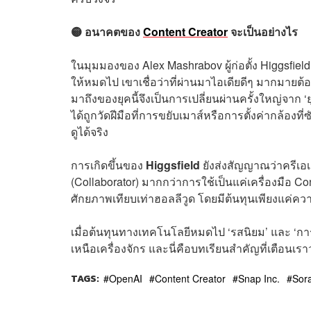
🟡 อนาคตของ
Content Creator
จะเป็นอย่างไร
ในมุมมองของ Alex Mashrabov ผู้ก่อตั้ง Higgsfiel
ให้หมดไป เขาเชื่อว่าที่ผ่านมาไอเดียดีๆ มากม
มาถึงของยุคนี้จึงเป็นการเปลี่ยนผ่านครั้งใหญ่จาก ‘ยุค
ได้ถูกวัดฝีมือที่การขยับเมาส์หรือการตั้งค่ากล้องที
ดูได้จริง
การเกิดขึ้นของ
Higgsfield
ยังส่งสัญญาณว่าครีเอ
(Collaborator) มากกว่าการใช้เป็นแค่เครื่องมือ Cont
ศักยภาพเทียบเท่าฮอลลีวูด โดยมีต้นทุนเพียงแค่คว
เมื่อต้นทุนทางเทคโนโลยีหมดไป ‘รสนิยม’ และ ‘การเล่า
เหนือเครื่องจักร และนี่คือบทเรียนสำคัญที่เตือนเรา
TAGS:
OpenAI
Content Creator
Snap Inc.
Sor