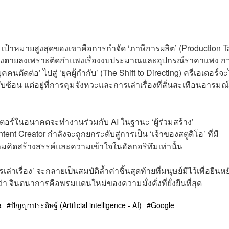
d เป้าหมายสูงสุดของเขาคือการกำจัด ‘ภาษีการผลิต’ (Production T
ายต้องตายลงเพราะติดกำแพงเรื่องงบประมาณและอุปกรณ์ราคาแพง ก
คนตัดต่อ’ ไปสู่ ‘ยุคผู้กำกับ’ (The Shift to Directing) ครีเอเตอร์จะ
่ซับซ้อน แต่อยู่ที่การคุมจังหวะและการเล่าเรื่องที่สั่นสะเทือนอารม
เตอร์ในอนาคตจะทำงานร่วมกับ AI ในฐานะ ‘ผู้ร่วมสร้าง’
ent Creator กำลังจะถูกยกระดับสู่การเป็น ‘เจ้าของสตูดิโอ’ ที่มี
ามคิดสร้างสรรค์และความเข้าใจในอัลกอริทึมเท่านั้น
เรื่อง’ จะกลายเป็นสมบัติล้ำค่าชิ้นสุดท้ายที่มนุษย์มีไว้เพื่อยืนหย
ว่า จินตนาการคือพรมแดนใหม่ของความมั่งคั่งที่ยั่งยืนที่สุด
a
ปัญญาประดิษฐ์ (Artificial intelligence - AI)
Google