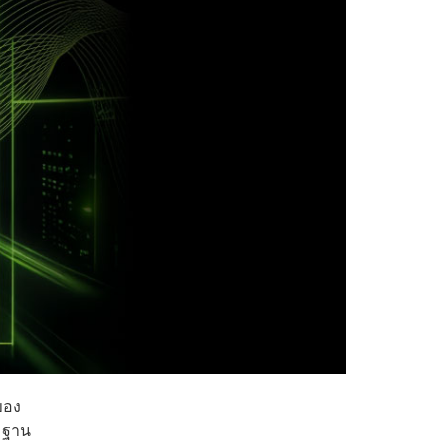
ของ
อมฐาน