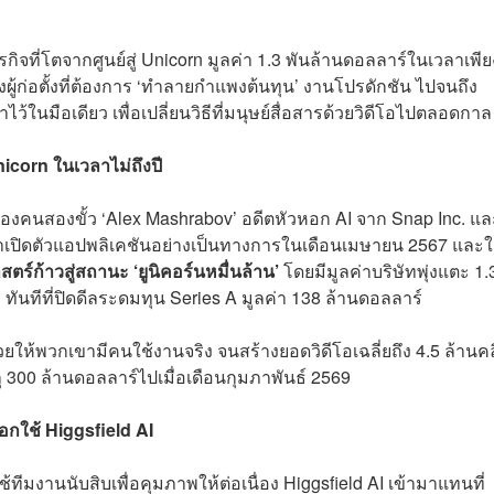
รกิจที่โตจากศูนย์สู่ Unicorn มูลค่า 1.3 พันล้านดอลลาร์ในเวลาเพีย
องผู้ก่อตั้งที่ต้องการ ‘ทำลายกำแพงต้นทุน’ งานโปรดักชัน ไปจนถึง
ไว้ในมือเดียว เพื่อเปลี่ยนวิธีที่มนุษย์สื่อสารด้วยวิดีโอไปตลอดกาล
icorn ในเวลาไม่ถึงปี
วของคนสองขั้ว ‘Alex Mashrabov’ อดีตหัวหอก AI จาก Snap Inc. แล
เขาเปิดตัวแอปพลิเคชันอย่างเป็นทางการในเดือนเมษายน 2567 และใ
ตร์ก้าวสู่สถานะ ‘ยูนิคอร์นหมื่นล้าน’
โดยมีมูลค่าบริษัทพุ่งแตะ 1.
ันทีที่ปิดดีลระดมทุน Series A มูลค่า 138 ล้านดอลลาร์
ยให้พวกเขามีคนใช้งานจริง จนสร้างยอดวิดีโอเฉลี่ยถึง 4.5 ล้านค
ลุ 300 ล้านดอลลาร์ไปเมื่อเดือนกุมภาพันธ์ 2569
กใช้ Higgsfield AI
มงานนับสิบเพื่อคุมภาพให้ต่อเนื่อง Higgsfield AI เข้ามาแทนที่