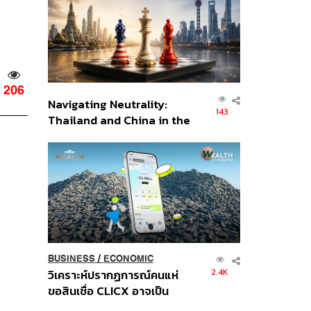
อินโดนีเซีย
206
Navigating Neutrality:
143
Thailand and China in the
Age of a New Global
Order
BUSINESS
/
ECONOMIC
2.4K
วิเคราะห์ปรากฏการณ์คนแห่
ขอสินเชื่อ CLICX อาจเป็น
เพียงยอดภูเขาน้ำแข็ง ของ