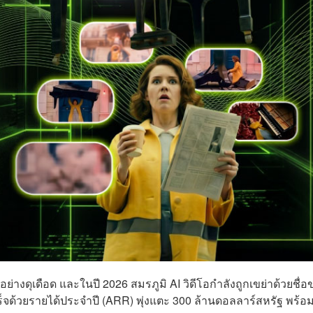
อย่างดุเดือด และในปี 2026 สมรภูมิ AI วิดีโอกำลังถูกเขย่าด้วยชื่อ
ร็จด้วยรายได้ประจำปี (ARR) พุ่งแตะ 300 ล้านดอลลาร์สหรัฐ พร้