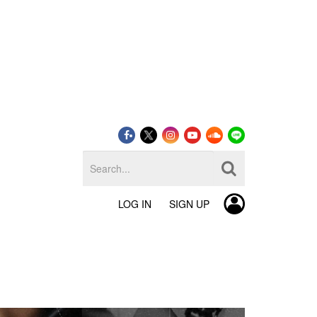
LOG IN
SIGN UP