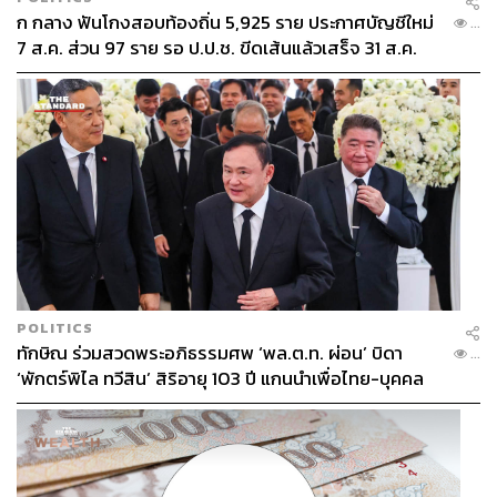
ก กลาง ฟันโกงสอบท้องถิ่น 5,925 ราย ประกาศบัญชีใหม่
...
7 ส.ค. ส่วน 97 ราย รอ ป.ป.ช. ขีดเส้นแล้วเสร็จ 31 ส.ค.
POLITICS
ทักษิณ ร่วมสวดพระอภิธรรมศพ ‘พล.ต.ท. ผ่อน’ บิดา
...
‘พักตร์พิไล ทวีสิน’ สิริอายุ 103 ปี แกนนำเพื่อไทย-บุคคล
หลากวงการร่วมอาลัย