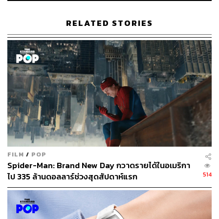
178
RELATED STORIES
ABOUT THE AUTHOR
พิมพ์ คำภีร์
นักเขียนกองบรรณาธิการคัลเจอร์ สำนักข่าว
THE STANDARD
FILM
/
POP
Spider-Man: Brand New Day กวาดรายได้ในอเมริกา
514
ไป 335 ล้านดอลลาร์ช่วงสุดสัปดาห์แรก