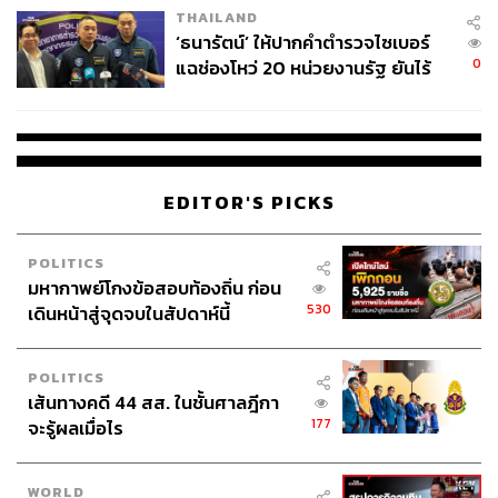
THAILAND
‘ธนารัตน์’ ให้ปากคำตำรวจไซเบอร์
0
แฉช่องโหว่ 20 หน่วยงานรัฐ ยันไร้
นัยทางการเมือง
EDITOR'S PICKS
POLITICS
มหากาพย์โกงข้อสอบท้องถิ่น ก่อน
530
เดินหน้าสู่จุดจบในสัปดาห์นี้
POLITICS
เส้นทางคดี 44 สส. ในชั้นศาลฎีกา
177
จะรู้ผลเมื่อไร
WORLD