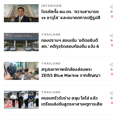
INTERVIEW
ไขรหัสตั้ง ผบ.ตร. ‘ความสามารถ
0
vs อาวุโส’ และอนาคตการปฏิรูปสี
กากี กับ พล.ต.อ. เอก อังสนานนท์
THAILAND
กองปราบฯ สอบเข้ม ‘อดีตอธิบดี
0
สถ.’ คดีทุจริตสอบท้องถิ่น แจ้ง 6
ข้อหาหนัก จ่อชง ป.ป.ช. 12 ส.ค. นี้
THAILAND
สรุปมหากาพย์กล้องส่องพระ
0
ZEISS Blue Marine จากสัญญา
ผลิต 8.3 ล้าน สู่ข้อพิพาท ‘มา
เวลล์ฯ’ ฟ้อง ‘โทน บางแค’ ผิดนัด
THAILAND
จ่ายหนี้-แอบระบุแบรนด์
ครอบครัวรับร่าง ฮลุน โซโล่ แล้ว
0
เตรียมส่งชันสูตรหาสาเหตุการเสีย
ชีวิต