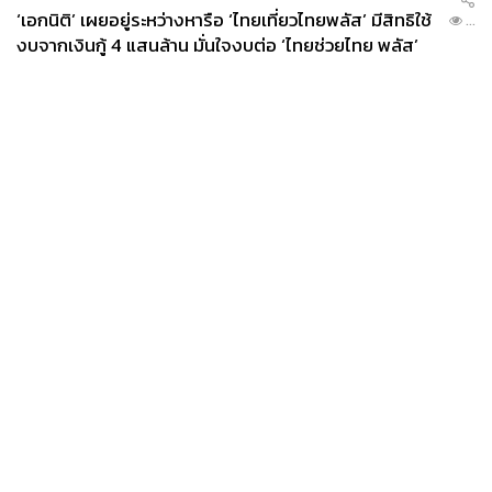
‘เอกนิติ’ เผยอยู่ระหว่างหารือ ‘ไทยเที่ยวไทยพลัส’ มีสิทธิใช้
...
งบจากเงินกู้ 4 แสนล้าน มั่นใจงบต่อ ‘ไทยช่วยไทย พลัส’
เฟส 2 มีเพียงพอ
News
Wealth
Pop
Podcast
Video
Now
Opinion
Careers
Events
Privacy
About
Contact
Policy
FOR
ADVERTISING
MEMBERSHIP