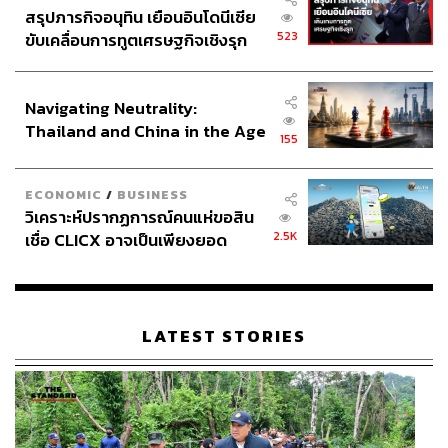
สรุปภารกิจอนุทิน เยือนอินโดนีเซีย
523
ขับเคลื่อนการทูตเศรษฐกิจเชิงรุก
ประกาศหุ้นส่วนยุทธศาสตร์ไทย –
อินโดนีเซีย
Navigating Neutrality:
Thailand and China in the Age
155
of a New Global Order
ECONOMIC
/
BUSINESS
วิเคราะห์ปรากฏการณ์คนแห่ขอสิน
2.5K
เชื่อ CLICX อาจเป็นเพียงยอด
ภูเขาน้ำแข็ง ของปัญหาหนี้ครัว
เรือนไทยที่ถูกซุกไว้
LATEST STORIES