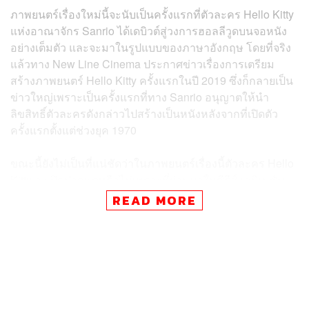
ภาพยนตร์เรื่องใหม่นี้จะนับเป็นครั้งแรกที่ตัวละคร Hello Kitty
แห่งอาณาจักร Sanrio ได้เดบิวต์สู่วงการฮอลลีวูดบนจอหนัง
อย่างเต็มตัว และจะมาในรูปแบบของภาษาอังกฤษ โดยที่จริง
แล้วทาง New Line Cinema ประกาศข่าวเรื่องการเตรียม
สร้างภาพยนตร์ Hello Kitty ครั้งแรกในปี 2019 ซึ่งก็กลายเป็น
ข่าวใหญ่เพราะเป็นครั้งแรกที่ทาง Sanrio อนุญาตให้นำ
ลิขสิทธิ์ตัวละครดังกล่าวไปสร้างเป็นหนังหลังจากที่เปิดตัว
ครั้งแรกตั้งแต่ช่วงยุค 1970
ขณะนี้ยังไม่เป็นที่แน่ชัดว่าในภาพยนตร์เรื่องนี้ตัวละคร Hello
Kitty จะเปิดปากพูดหรือไม่เพราะที่ผ่านมาในซีรีส์แอนิเมชัน
เธอไม่ได้แสดงออกด้วยคำพูดเลย แต่ถึงอย่างนั้นทาง Sanrio
READ MORE
ก็ได้ไฟเขียวให้ลิขสิทธิ์ในการนำตัวละครอื่นๆ ในอาณาจักร
เดียวกันไปใช้ในหนังเรื่องนี้ด้วย ไม่ว่าจะเป็น Gudetama, My
Melody และ Little Twin Stars ซึ่งตัวละครเหล่านี้ที่มาเสริม
ทัพเหล่านี้ก็ได้รับความรักจากคนทั่วโลกมานานหลายสิบปี
ด้วยเช่นกัน