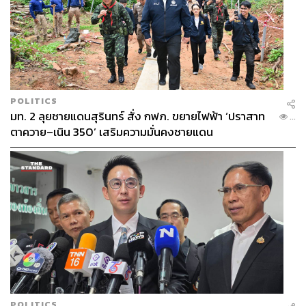
POLITICS
มท. 2 ลุยชายแดนสุรินทร์ สั่ง กฟภ. ขยายไฟฟ้า ‘ปราสาท
...
ตาควาย–เนิน 350’ เสริมความมั่นคงชายแดน
POLITICS