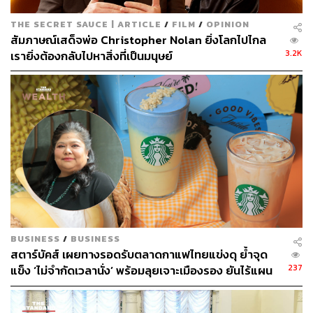
THE SECRET SAUCE | ARTICLE
/
FILM
/
OPINION
สัมภาษณ์เสด็จพ่อ Christopher Nolan ยิ่งโลกไปไกล
3.2K
เรายิ่งต้องกลับไปหาสิ่งที่เป็นมนุษย์
BUSINESS
/
BUSINESS
สตาร์บัคส์ เผยทางรอดรับตลาดกาแฟไทยแข่งดุ ย้ำจุด
237
แข็ง ‘ไม่จำกัดเวลานั่ง’ พร้อมลุยเจาะเมืองรอง ยันไร้แผน
ขึ้นราคาปีนี้