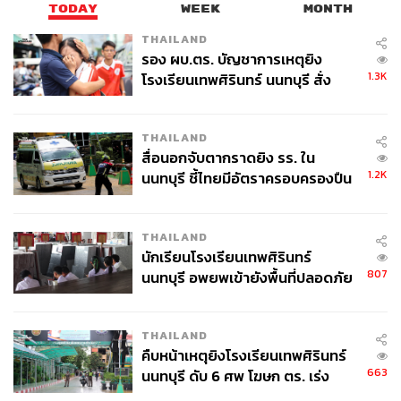
TODAY
WEEK
MONTH
THAILAND
รอง ผบ.ตร. บัญชาการเหตุยิง
1.3K
โรงเรียนเทพศิรินทร์ นนทบุรี สั่ง
ค้นหา 2 รอบยืนยันไร้คนติดค้าง พบ
ศพปู่-ย่าที่บ้านพักผู้ก่อเหตุ
THAILAND
สื่อนอกจับตากราดยิง รร. ใน
1.2K
นนทบุรี ชี้ไทยมีอัตราครอบครองปืน
สูงในระดับต้นของภูมิภาค
THAILAND
นักเรียนโรงเรียนเทพศิรินทร์
807
นนทบุรี อพยพเข้ายังพื้นที่ปลอดภัย
ชั่วคราว หลังเหตุใช้อาวุธปืนภายใน
โรงเรียนคลี่คลาย
THAILAND
คืบหน้าเหตุยิงโรงเรียนเทพศิรินทร์
663
นนทบุรี ดับ 6 ศพ โฆษก ตร. เร่ง
สอบปมขโมยปืนปู่ก่อเหตุ