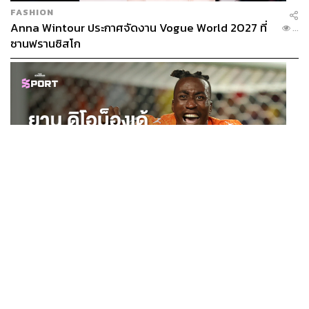
FASHION
Anna Wintour ประกาศจัดงาน Vogue World 2027 ที่
...
ซานฟรานซิสโก
SPORT
ยาน ดิโอม็องเด้ 2 ปีก่อนยังไร้สโมสรอาชีพ สู่นักเตะค่าตัว
...
125 ล้านยูโร กับคำสัญญาถึงน้องสาวผู้ล่วงลับ