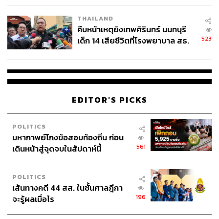
THAILAND
คืบหน้าเหตุยิงเทพศิรินทร์ นนทบุรี
523
เด็ก 14 เสียชีวิตที่โรงพยาบาล สธ.
ยืนยันครูเสียชีวิต 5 ราย เจ็บ 22
ราย
EDITOR'S PICKS
POLITICS
มหากาพย์โกงข้อสอบท้องถิ่น ก่อน
561
เดินหน้าสู่จุดจบในสัปดาห์นี้
POLITICS
เส้นทางคดี 44 สส. ในชั้นศาลฎีกา
196
จะรู้ผลเมื่อไร