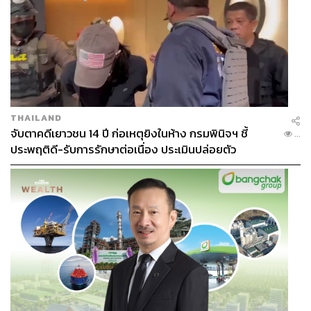
THAILAND
จับตาคดีเยาวชน 14 ปี ก่อเหตุยิงในห้าง กรมพินิจฯ ชี้
...
ประพฤติดี-รับการรักษาต่อเนื่อง ประเมินปล่อยตัว