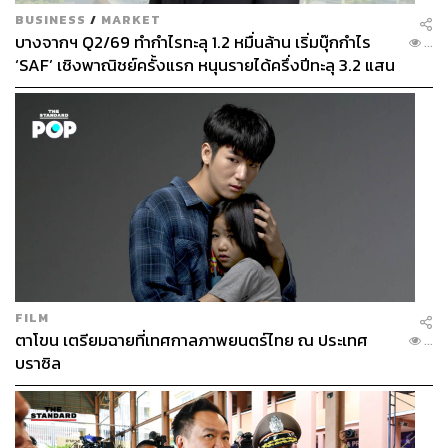
BUSINESS
/
MARKET
บางจากฯ Q2/69 ทำกำไรทะลุ 1.2 หมื่นล้าน เริ่มบุ๊กกำไร
...
‘SAF’ เชิงพาณิชย์ครั้งแรก หนุนรายได้ครึ่งปีทะลุ 3.2 แสน
ล้าน
FILM
ตาโขน เตรียมฉายที่เทศกาลภาพยนตร์ไทย ณ ประเทศ
...
บราซิล