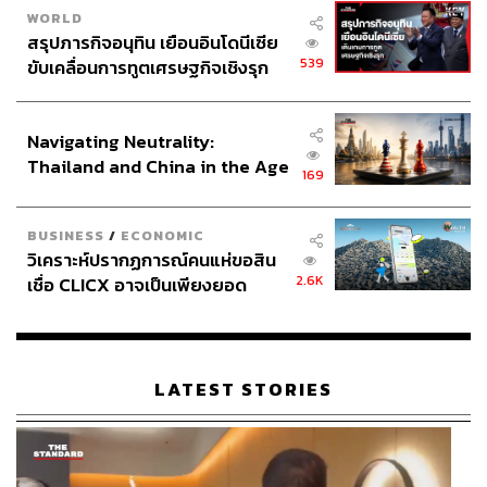
WORLD
สรุปภารกิจอนุทิน เยือนอินโดนีเซีย
539
ขับเคลื่อนการทูตเศรษฐกิจเชิงรุก
ประกาศหุ้นส่วนยุทธศาสตร์ไทย –
อินโดนีเซีย
Navigating Neutrality:
Thailand and China in the Age
169
of a New Global Order
BUSINESS
/
ECONOMIC
วิเคราะห์ปรากฏการณ์คนแห่ขอสิน
2.6K
เชื่อ CLICX อาจเป็นเพียงยอด
ภูเขาน้ำแข็ง ของปัญหาหนี้ครัว
เรือนไทยที่ถูกซุกไว้
LATEST STORIES