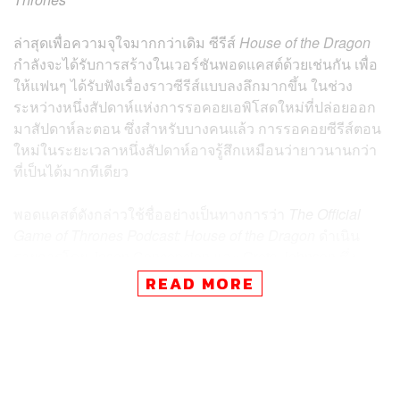
ล่าสุดเพื่อความจุใจมากกว่าเดิม ซีรีส์
House of the Dragon
กำลังจะได้รับการสร้างในเวอร์ชันพอดแคสต์ด้วยเช่นกัน เพื่อ
ให้แฟนๆ ได้รับฟังเรื่องราวซีรีส์แบบลงลึกมากขึ้น ในช่วง
ระหว่างหนึ่งสัปดาห์แห่งการรอคอยเอพิโสดใหม่ที่ปล่อยออก
มาสัปดาห์ละตอน ซึ่งสำหรับบางคนแล้ว การรอคอยซีรีส์ตอน
ใหม่ในระยะเวลาหนึ่งสัปดาห์อาจรู้สึกเหมือนว่ายาวนานกว่า
ที่เป็นได้มากทีเดียว
พอดแคสต์ดังกล่าวใช้ชื่ออย่างเป็นทางการว่า
The Official
Game of Thrones Podcast: House of the Dragon
ดำเนิน
รายการโดย Jason Concepcion และ Greta Johnson ซึ่ง
รายการจะพาผู้ฟังไปติดตามเรื่องราวซีรีส์ในแต่ละตอนอย่าง
READ MORE
ละเอียด มีการพูดคุยและถกเถียงถึงทฤษฎีที่คนดูคาดเดาเอา
ไว้หลายทิศทาง พร้อมกับมีนักแสดงและทีมงานมาให้
สัมภาษณ์แบบพิเศษ นอกจากนั้นแฟนซีรีส์ยังสามารถส่ง
คำถามที่สงสัยผ่านรายการได้อีกด้วย ซึ่งขณะนี้ทางรายการก็
มีการปล่อยบางตอนออกมาแล้ว และหนึ่งในนั้นก็มีตอนที่ได้