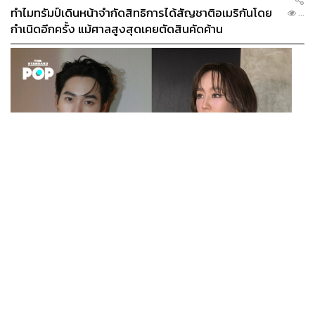
ทำไมทรัมป์เดินหน้าจำกัดสิทธิการได้สัญชาติอเมริกันโดย
...
กำเนิดอีกครั้ง แม้ศาลสูงสุดเคยตัดสินคัดค้าน
ENTERTAINMENT
เก้า นพเก้า และ พาย รินรดา เตรียมร่วมงานกันใน ‘รสกาล
...
Enchanted Taste In Time’