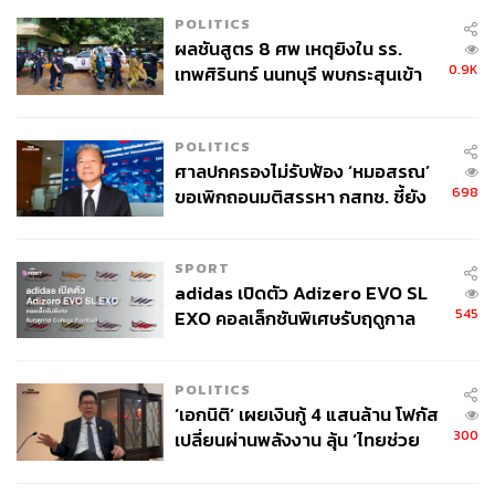
POLITICS
ผลชันสูตร 8 ศพ เหตุยิงใน รร.
0.9K
เทพศิรินทร์ นนทบุรี พบกระสุนเข้า
จุดสำคัญ ‘ศีรษะ-หน้าอก’ ครูถูกยิง
4 นัด จากระยะไกล
POLITICS
ศาลปกครองไม่รับฟ้อง ‘หมอสรณ’
698
ขอเพิกถอนมติสรรหา กสทช. ชี้ยัง
ไม่ใช่ผู้เดือดร้อนเสียหาย
SPORT
adidas เปิดตัว Adizero EVO SL
545
EXO คอลเล็กชันพิเศษรับฤดูกาล
College Football
POLITICS
‘เอกนิติ’ เผยเงินกู้ 4 แสนล้าน โฟกัส
300
เปลี่ยนผ่านพลังงาน ลุ้น ‘ไทยช่วย
ไทยพลัส’ เฟส 2 รอประเมินความ
เหมาะสม