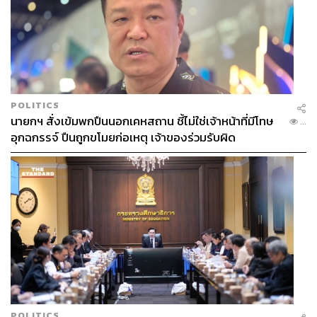
POLITICS
นายกฯ สั่งเข้มพกปืนนอกเคหสถาน ชี้ไม่ใช่เจ้าหน้าที่มีโทษ
...
อุกฉกรรจ์ ปืนถูกขโมยก่อเหตุ เจ้าของร่วมรับผิด
POLITICS