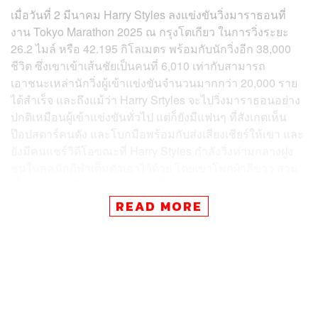
เมื่อวันที่ 2 มีนาคม Harry Styles ลงแข่งขันวิ่งมาราธอนที่
งาน Tokyo Marathon 2025 ณ กรุงโตเกียว ในการวิ่งระยะ
26.2 ไมล์ หรือ 42.195 กิโลเมตร พร้อมกับนักวิ่งอีก 38,000
ชีวิต ซึ่งเขาเข้าเส้นชัยเป็นคนที่ 6,010 เท่ากับสามารถ
เอาชนะเหล่านักวิ่งผู้เข้าแข่งขันจำนวนมากกว่า 20,000 ราย
ได้สำเร็จ และถึงแม้ว่า Harry Srtyles จะไปวิ่งมาราธอนอย่าง
ปกติเหมือนผู้เข้าแข่งขันทั่วไป แต่ก็ยังมีแฟนๆ ที่สังเกตเห็น
ป๊อปสตาร์คนดัง และโบกมือพร้อมกับส่งเสียงเชียร์ให้เขา และ
ยังมีคนแชร์วิดีโอขณะที่ Harry Styles กำลังวิ่งท่ามกลางฝูง
ชนในลุคนักกีฬาเต็มตัวเอาไว้ด้วย โดยเขาโพกผ้าสีขาว สวม
เสื้อฮู้ด Nike สีดำกับกางเกงขาสั้น เข้าคู่กับรองเท้าวิ่ง Nike สี
นีออนรุ่น Nike Alphafly 3
READ MORE
Harry Styles เข้าเส้นชัยโดยใช้เวลา 3 ชั่วโมง 24 นาที 7
วินาที โดยมีอัตราความเร็วในการวิ่งราวๆ 7 นาที 47 วินาที
ต่อ 1 ไมล์ และเสร็จสิ้นการวิ่งระยะทางครึ่งแรกในเวลา 1
ชั่วโมง 42 นาที 3 วินาที ส่วนครึ่งหลังเขาก็ใช้เวลาวิ่งเกือบจะ
เทียบเท่ากัน นั่นคือระยะเวลา 1 ชั่วโมง 42 นาที 4 วินาที ซึ่ง