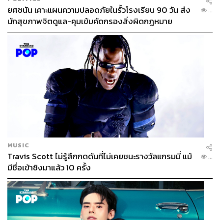
ยศชนัน เคาะแผนความปลอดภัยในรั้วโรงเรียน 90 วัน ส่ง
...
นักสุขภาพจิตดูแล-คุมเข้มคัดกรองสิ่งผิดกฎหมาย
MUSIC
Travis Scott ไม่รู้สึกกดดันที่ไม่เคยชนะรางวัลแกรมมี่ แม้
...
มีชื่อเข้าชิงมาแล้ว 10 ครั้ง