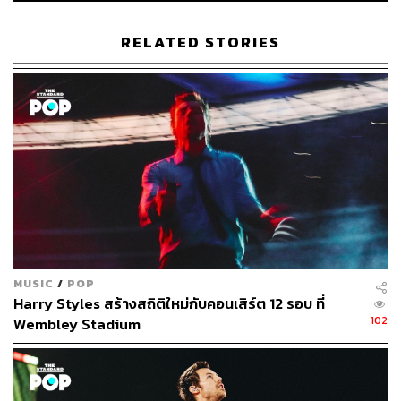
ashion/
RELATED STORIES
TAGS:
Harry Styles
กีฬาวิ่งมาราธอน
Tokyo Marathon 2025
305
MUSIC
/
POP
Harry Styles สร้างสถิติใหม่กับคอนเสิร์ต 12 รอบ ที่
ABOUT THE AUTHOR
102
Wembley Stadium
พิมพ์ คำภีร์
นักเขียนกองบรรณาธิการคัลเจอร์ สำนักข่าว
THE STANDARD