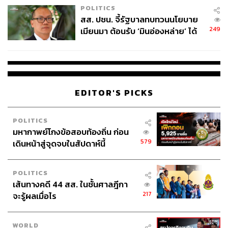
POLITICS
สส. ปชน. จี้รัฐบาลทบทวนนโยบาย
249
เมียนมา ต้อนรับ ‘มินอ่องหล่าย’ ได้
แค่สัญญาว่างเปล่า
EDITOR'S PICKS
POLITICS
มหากาพย์โกงข้อสอบท้องถิ่น ก่อน
579
เดินหน้าสู่จุดจบในสัปดาห์นี้
POLITICS
เส้นทางคดี 44 สส. ในชั้นศาลฎีกา
217
จะรู้ผลเมื่อไร
WORLD