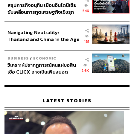
สรุปภารกิจอนุทิน เยือนอินโดนีเซีย
546
ขับเคลื่อนการทูตเศรษฐกิจเชิงรุก
ประกาศหุ้นส่วนยุทธศาสตร์ไทย –
อินโดนีเซีย
Navigating Neutrality:
Thailand and China in the Age
181
of a New Global Order
BUSINESS
/
ECONOMIC
วิเคราะห์ปรากฏการณ์คนแห่ขอสิน
2.6K
เชื่อ CLICX อาจเป็นเพียงยอด
ภูเขาน้ำแข็ง ของปัญหาหนี้ครัว
เรือนไทยที่ถูกซุกไว้
LATEST STORIES