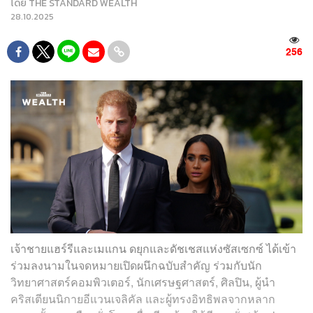
โดย
THE STANDARD WEALTH
28.10.2025
256
เจ้าชายแฮร์รีและเมแกน ดยุกและดัชเชสแห่งซัสเซกซ์ ได้เข้า
ร่วมลงนามในจดหมายเปิดผนึกฉบับสำคัญ ร่วมกับนัก
วิทยาศาสตร์คอมพิวเตอร์, นักเศรษฐศาสตร์, ศิลปิน, ผู้นำ
คริสเตียนนิกายอีแวนเจลิคัล และผู้ทรงอิทธิพลจากหลาก