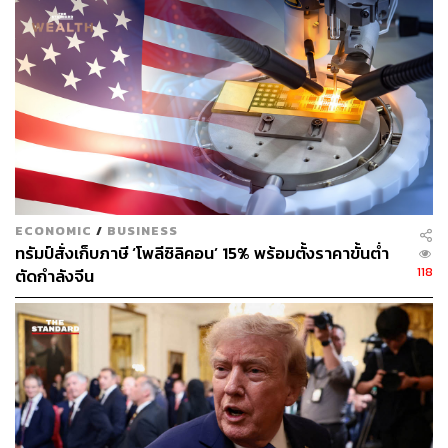
ที่สุด แม้ว่าทำเนียบขาวของประธานาธิบดี โดนัลด์ ทรัมป์ จะ
มีท่าทีต้องการผ่อนคลายกฎระเบียบด้าน AI ก็ตาม
นอกจากนี้ ยังมีบุคคลที่มีชื่อเสียงอื่นๆ อีกมากมาย เช่น สตีฟ
วอซเนียก (Steve Wozniak) ผู้ร่วมก่อตั้ง Apple, ริชาร์ด แบรน
สัน (Richard Branson) มหาเศรษฐีชาวอังกฤษ, ไมค์ มัลเลน
(Mike Mullen) อดีตประธานคณะเสนาธิการทหารร่วมสหรัฐฯ
และ ซูซาน ไรซ์ (Susan Rice) อดีตที่ปรึกษาด้านความมั่นคง
แห่งชาติสหรัฐฯ
ECONOMIC
/
BUSINESS
แมรี โรบินสัน (Mary Robinson) อดีตประธานาธิบดี
ทรัมป์สั่งเก็บภาษี ‘โพลีซิลิคอน’ 15% พร้อมตั้งราคาขั้นต่ำ
ไอร์แลนด์, สมาชิกรัฐสภาทั้งในปัจจุบันและอดีตจากสหราช
118
ตัดกำลังจีน
อาณาจักร, ยุโรป และสหรัฐอเมริกา ก็ได้ร่วมลงนามด้วย เช่น
เดียวกับนักแสดงอย่าง สตีเฟน ฟราย (Stephen Fry) และ โจ
เซฟ กอร์ดอน-เลวิตต์ (Joseph Gordon-Levitt) รวมถึงนัก
ดนตรีอย่าง วิล.ไอ.แอม (will.i.am) ซึ่งก่อนหน้านี้เคยแสดง
ท่าทีเปิดรับการใช้ AI ในการสร้างสรรค์ผลงานเพลง
นักแสดงอย่าง โจเซฟ กอร์ดอน-เลวิตต์ ซึ่งภรรยาของเขาเคย