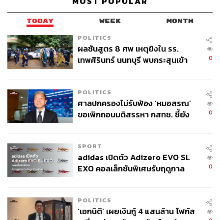
MOST POPULAR
ในการแข่งขันที่รุนแรงจนรู้สึกว่ามีแรงกดดันที่ไม่อาจ
ต้านทานได้ที่จะต้องเดินหน้าต่อไป” ซึ่งเขาเชื่อว่าเป็นเหตุผล
TODAY
WEEK
MONTH
สำคัญที่ต้องสร้างแรงกดดันทางสังคมต่อการแข่งขันพัฒนา
Superintelligence จนกว่ารัฐบาลจะเข้ามาแทรกแซงในที่สุด
POLITICS
ผลชันสูตร 8 ศพ เหตุยิงใน รร.
0
เทพศิรินทร์ นนทบุรี พบกระสุนเข้า
ภาพ :
Kirsty O’Connor – WPA Pool/Getty Images
จุดสำคัญ ‘ศีรษะ-หน้าอก’ ครูถูกยิง
อ้างอิง:
4 นัด จากระยะไกล
https://www.fastcompany.com/91426817/prince-harry
POLITICS
-meghan-ban-ai-superintelligence
ศาลปกครองไม่รับฟ้อง ‘หมอสรณ’
https://www.cbsnews.com/news/prince-harry-steve-b
0
ขอเพิกถอนมติสรรหา กสทช. ชี้ยัง
annon-unlikely-allies-ai-superintelligence-ban/
ไม่ใช่ผู้เดือดร้อนเสียหาย
SPORT
สามารถติดตาม THE STANDARD WEALTH
adidas เปิดตัว Adizero EVO SL
0
EXO คอลเล็กชันพิเศษรับฤดูกาล
ผ่านแอปพลิเคชันต่างๆ ที่คุณสะดวกหรือใช้งานอยู่แล้วได้เลย
College Football
POLITICS
‘เอกนิติ’ เผยเงินกู้ 4 แสนล้าน โฟกัส