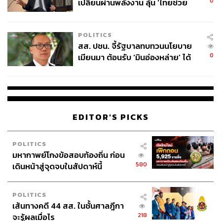
0
เปลี่ยนผ่านพลังงาน ลุ้น ‘ไทยช่วย
TAGS:
Prince Harry
Elon Musk
OpenAI
ไทยพลัส’ เฟส 2 รอประเมินความ
Richard Branson
Duchess of Sussex
เหมาะสม
ปัญญาประดิษฐ์ (Artificial intelligence - AI)
Google
POLITICS
Meta Platforms
เทคโนโลยี
Superintelligence
สส. ปชน. จี้รัฐบาลทบทวนนโยบาย
เศรษฐกิจ
Donald Trump
Apple
0
เมียนมา ต้อนรับ ‘มินอ่องหล่าย’ ได้
แค่สัญญาว่างเปล่า
EDITOR'S PICKS
256
POLITICS
มหากาพย์โกงข้อสอบท้องถิ่น ก่อน
580
เดินหน้าสู่จุดจบในสัปดาห์นี้
ABOUT THE AUTHOR
THE STANDARD WEALTH
POLITICS
สำนักข่าวเศรษฐกิจ ธุรกิจ และการลงทุน โดย
เส้นทางคดี 44 สส. ในชั้นศาลฎีกา
ทีมข่าว THE STANDARD
218
จะรู้ผลเมื่อไร