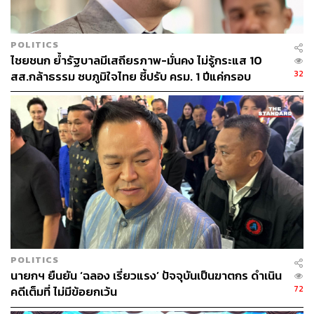
POLITICS
ไชยชนก ย้ำรัฐบาลมีเสถียรภาพ-มั่นคง ไม่รู้กระแส 10
32
สส.กล้าธรรม ซบภูมิใจไทย ชี้ปรับ ครม. 1 ปีแค่กรอบ
ประเมิน โยนนายกฯ ตัดสินใจ
POLITICS
นายกฯ ยืนยัน ‘ฉลอง เรี่ยวแรง’ ปัจจุบันเป็นฆาตกร ดำเนิน
72
คดีเต็มที่ ไม่มีข้อยกเว้น