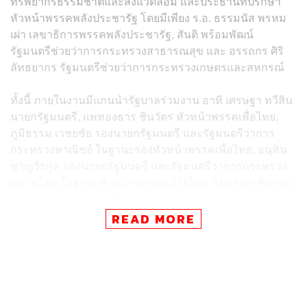
ทรัพยากรธรรมชาติและสิ่งแวดล้อม และประธานที่ปรึกษา
หัวหน้าพรรคพลังประชารัฐ โดยมีเพียง ร.อ. ธรรมนัส พรหม
เผ่า เลขาธิการพรรคพลังประชารัฐ, สันติ พร้อมพัฒน์
รัฐมนตรีช่วยว่าการกระทรวงสาธารณสุข และ อรรถกร ศิริ
ลัทธยากร รัฐมนตรีช่วยว่าการกระทรวงเกษตรและสหกรณ์
ทั้งนี้ ภายในงานมีแกนนำรัฐบาลร่วมงาน อาทิ เศรษฐา ทวีสิน
นายกรัฐมนตรี, แพทองธาร ชินวัตร หัวหน้าพรรคเพื่อไทย,
ภูมิธรรม เวชยชัย รองนายกรัฐมนตรี และรัฐมนตรีว่าการ
กระทรวงพาณิชย์ ในฐานะรองหัวหน้าพรรคเพื่อไทย, อนุทิน
ชาญวีรกูล รองนายกรัฐมนตรี และรัฐมนตรีว่าการกระทรวง
มหาดไทย ในฐานะหัวหน้าพรรคภูมิใจไทย, ไชยชนก ชิดชอบ
เลขาธิการพรรคภูมิใจไทย, ภราดร ปริศนานันทกุล รอง
หัวหน้าพรรคภูมิใจไทย
READ MORE
เอกนัฏ พร้อมพันธุ์ เลขาธิการพรรครวมไทยสร้างชาติ, พิมพ์
ภัทรา วิชัยกุล รัฐมนตรีว่าการกระทรวงอุตสาหกรรม, วราวุธ
ศิลปอาชา รัฐมนตรีว่าการกระทรวงพัฒนาสังคมและความ
มั่นคงของมนุษย์ ในฐานะหัวหน้าพรรคชาติไทยพัฒนา, สุ