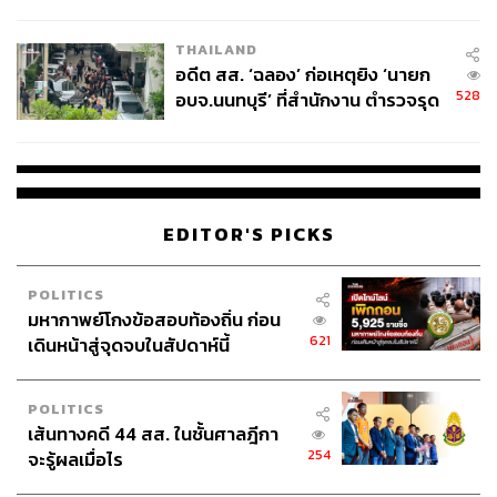
ผู้ใช้ถอดเปลี่ยนแบตเองได้ ก่อนกฎ
EU บังคับปีหน้า
THAILAND
อดีต สส. ‘ฉลอง’ ก่อเหตุยิง ‘นายก
528
อบจ.นนทบุรี’ ที่สำนักงาน ตำรวจรุด
ลงพื้นที่
EDITOR'S PICKS
POLITICS
มหากาพย์โกงข้อสอบท้องถิ่น ก่อน
621
เดินหน้าสู่จุดจบในสัปดาห์นี้
POLITICS
เส้นทางคดี 44 สส. ในชั้นศาลฎีกา
254
จะรู้ผลเมื่อไร