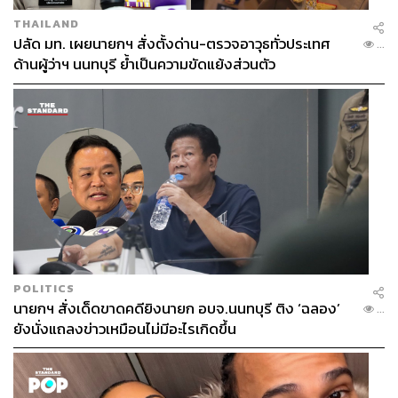
THAILAND
ปลัด มท. เผยนายกฯ สั่งตั้งด่าน-ตรวจอาวุธทั่วประเทศ
...
ด้านผู้ว่าฯ นนทบุรี ย้ำเป็นความขัดแย้งส่วนตัว
TAGS:
พรรคภูมิใจไทย
พรรคชาติไทยพัฒนา
เอกนัฏ พร้อมพันธุ์
วราวุธ ศิลปอาชา
ภราดร ปริศนานันทกุล
นายกรัฐมนตรี
พรรคประชาชาติ
พรรคเพื่อไทย
แพทองธาร ชินวัตร
เศรษฐา ทวีสิน
พรรคชาติพัฒนา
สุวัจน์ ลิปตพัลลภ
ทวี สอดส่อง
ภูมิธรรม เวชยชัย
พรรครวมไทยสร้างชาติ
พรรคร่วมรัฐบาล
ไชยชนก ชิดชอบ
อนุทิน ชาญวีรกูล
พิมพ์ภัทรา วิชัยกุล
POLITICS
นายกฯ สั่งเด็ดขาดคดียิงนายก อบจ.นนทบุรี ติง ‘ฉลอง’
...
ยังนั่งแถลงข่าวเหมือนไม่มีอะไรเกิดขึ้น