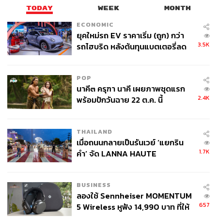
TODAY
WEEK
MONTH
ECONOMIC
ยุคใหม่รถ EV ราคาเริ่ม (ถูก) กว่า
3.5K
รถไฮบริด หลังต้นทุนแบตเตอรี่ลด
ลง - จีนแห่บุกตลาดเกิดใหม่
POP
นาคี๓ ครุฑา นาคี เผยภาพชุดแรก
2.4K
พร้อมปักวันฉาย 22 ต.ค. นี้
THAILAND
เมื่อถนนกลายเป็นรันเวย์ ‘แยกริน
1.7K
คำ’ จัด LANNA HAUTE
COUTURE กลางสายฝน
BUSINESS
ลองใช้ Sennheiser MOMENTUM
657
5 Wireless หูฟัง 14,990 บาท ที่ให้