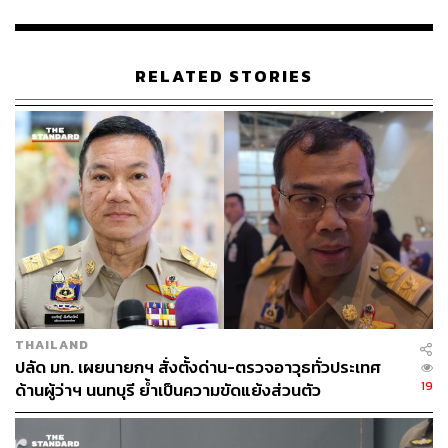
กับเกลือและน้ำตาล เสิร์ฟกับน้ำยำแสร้งว่ากรานิตา หอมกลิ่น
ปลากดคังย่าง หวานจากชมพู่ทับทิมจันทร์และลำไยพันธุ์อีดอ
เค็มจากสาหร่ายพวงองุ่น เปรี้ยวสดชื่นจากส้มซ่า
RELATED STORIES
สะเต๊ะปู เนื้อปูกรรเชียงคั่วสมุนไพร เสิร์ฟกับซอสสะเต๊ะกะทิ
สด และอาจาดหมักจากน้ำส้มสายชูฟองน้ำตาลมะพร้าว กิน
เคียงกับทาบาสโก้อย่างไทย และขนมปังหมักสองคืน
แกงคั่วเนื้อไทยวากิว เนื้อไทยวากิวส่วนช็อตริบ นำมาหมักรม
ควันกับถ่านไม้ลิ้นจี่ และทำให้สุกอย่างช้าๆ ข้ามคืน เสิร์ฟกับ
ซอสแกงคั่วใต้ใบยี่หร่า พล่าคอหมูหวาน ซุปน้ำมะพร้าวหอม
น้ำพริกเม็ดมะม่วงหิมพานต์ และผักพื้นบ้านนานาชนิด
สาคูแท้มะพร้าวอ่อน เม็ดสาคูจากแป้งต้นสาคูแท้ๆ กวนกับน้ำ
THAILAND
มะพร้าวสดเสิร์ฟกับไอศกรีมมะพร้าวอ่อน กินเคียงกับข้าว
ปลัด มท. เผยนายกฯ สั่งตั้งด่าน-ตรวจอาวุธทั่วประเทศ
โพดนานาพันธุ์ และมะพร้าวกะทิจากทับสะแก จังหวัด
19
ด้านผู้ว่าฯ นนทบุรี ย้ำเป็นความขัดแย้งส่วนตัว
ประจวบคีรีขันธ์