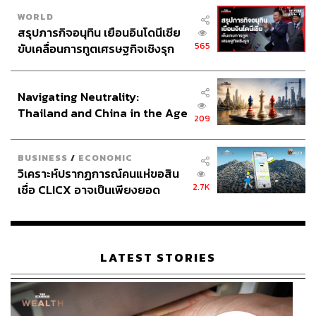
WORLD
สรุปภารกิจอนุทิน เยือนอินโดนีเซีย
565
ขับเคลื่อนการทูตเศรษฐกิจเชิงรุก
ประกาศหุ้นส่วนยุทธศาสตร์ไทย –
อินโดนีเซีย
Navigating Neutrality:
Thailand and China in the Age
209
of a New Global Order
BUSINESS
/
ECONOMIC
วิเคราะห์ปรากฏการณ์คนแห่ขอสิน
2.7K
เชื่อ CLICX อาจเป็นเพียงยอด
ภูเขาน้ำแข็ง ของปัญหาหนี้ครัว
เรือนไทยที่ถูกซุกไว้
LATEST STORIES