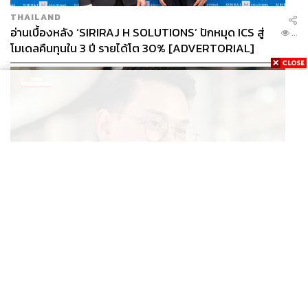
THAILAND
อ่านเบื้องหลัง ‘SIRIRAJ H SOLUTIONS’ ปักหมุด ICS สู่
...
โมเดลคืนทุนใน 3 ปี รายได้โต 30% [ADVERTORIAL]
POLITICS
ไชยชนก ย้ำรัฐบาลมีเสถียรภาพ-มั่นคง ไม่รู้กระแส 10
...
สส.กล้าธรรม ซบภูมิใจไทย ชี้ปรับ ครม. 1 ปีแค่กรอบประเมิน
โยนนายกฯ ตัดสินใจ