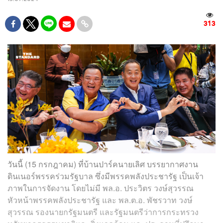
313
วันนี้ (15 กรกฎาคม) ที่บ้านปาร์คนายเลิศ บรรยากาศงาน
ดินเนอร์พรรคร่วมรัฐบาล ซึ่งมีพรรคพลังประชารัฐ เป็นเจ้า
ภาพในการจัดงาน โดยไม่มี พล.อ. ประวิตร วงษ์สุวรรณ
หัวหน้าพรรคพลังประชารัฐ และ พล.ต.อ. พัชรวาท วงษ์
สุวรรณ รองนายกรัฐมนตรี และรัฐมนตรีว่าการกระทรวง