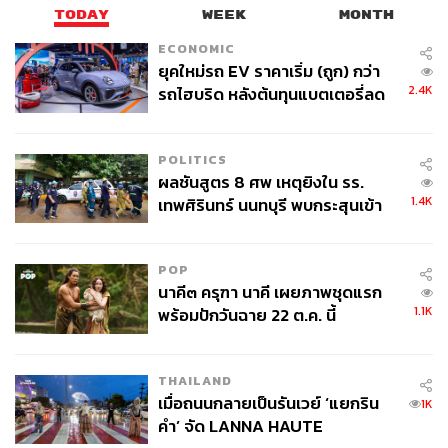
TODAY
WEEK
MONTH
ECONOMIC
ยุคใหม่รถ EV ราคาเริ่ม (ถูก) กว่า
2.4K
รถไฮบริด หลังต้นทุนแบตเตอรี่ลด
ลง - จีนแห่บุกตลาดเกิดใหม่
POLITICS
ผลชันสูตร 8 ศพ เหตุยิงใน รร.
1.4K
เทพศิรินทร์ นนทบุรี พบกระสุนเข้า
จุดสำคัญ ‘ศีรษะ-หน้าอก’ ครูถูกยิง
4 นัด จากระยะไกล
POP
นาคี๓ ครุฑา นาคี เผยภาพชุดแรก
1.1K
พร้อมปักวันฉาย 22 ต.ค. นี้
THAILAND
เมื่อถนนกลายเป็นรันเวย์ ‘แยกริน
1K
คำ’ จัด LANNA HAUTE