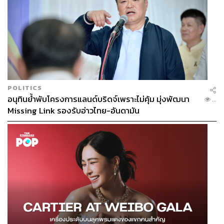
POLITICS
อนุทินย้ำพับโครงการแลนด์บริดจ์เพราะไม่คุ้ม มุ่งพัฒนา
...
Missing Link รองรับอ่าวไทย-อันดามัน