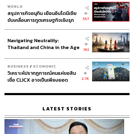
WORLD
สรุปภารกิจอนุทิน เยือนอินโดนีเซีย
557
ขับเคลื่อนการทูตเศรษฐกิจเชิงรุก
ประกาศหุ้นส่วนยุทธศาสตร์ไทย –
อินโดนีเซีย
Navigating Neutrality:
Thailand and China in the Age
192
of a New Global Order
BUSINESS
/
ECONOMIC
วิเคราะห์ปรากฏการณ์คนแห่ขอสิน
2.7K
เชื่อ CLICX อาจเป็นเพียงยอด
ภูเขาน้ำแข็ง ของปัญหาหนี้ครัว
เรือนไทยที่ถูกซุกไว้
LATEST STORIES