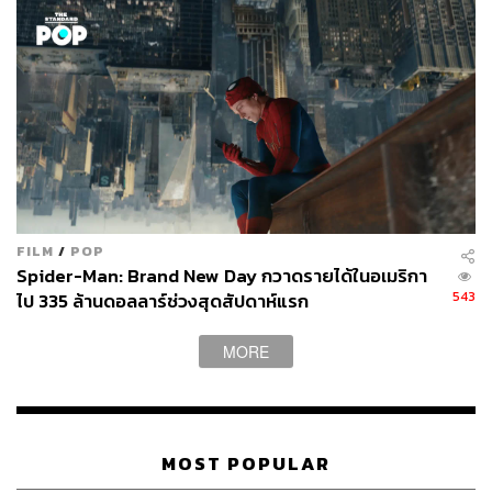
TAGS:
หนุมาน นักรบมนตรา
RiFF Studio
ห้วงอวกาศ
นักรบมนตรา
กั้ง-อิทธิพร สุปรีชากร
ภาพยนตร์
ภาพยนตร์ไทย
เก่ง-ธชย ประทุมวรรณ
เพลงประกอบภาพยนตร์
ภาพยนตร์แอนิเมชัน
FILM
/
POP
Spider-Man: Brand New Day กวาดรายได้ในอเมริกา
543
ไป 335 ล้านดอลลาร์ช่วงสุดสัปดาห์แรก
572
MORE
ABOUT THE AUTHOR
สุพัฒน์ ศิวะพรพันธ์
Content Creator ผู้หลงใหลในทุกศาสตร์และ
วัฒนธรรมของประเทศญี่ปุ่น
MOST POPULAR