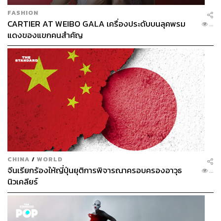
FASHION
CARTIER AT WEIBO GALA เครื่องประดับบนลุคพรม
...
แดงของแขกคนสำคัญ
CHINA
/
WORLD
จีนเรียกร้องให้ญี่ปุ่นยุติการพิจารณาครอบครองอาวุธ
...
นิวเคลียร์