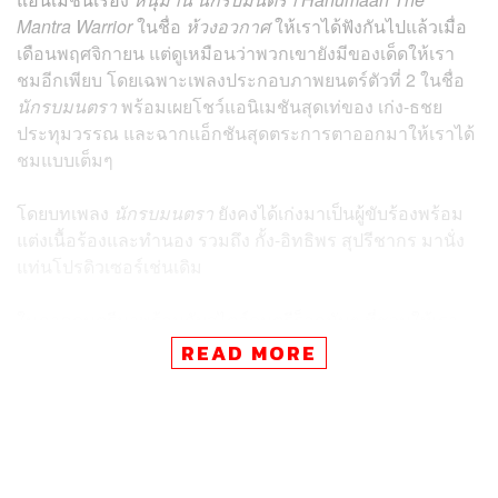
Mantra Warrior
ในชื่อ
ห้วงอวกาศ
ให้เราได้ฟังกันไปแล้วเมื่อ
เดือนพฤศจิกายน แต่ดูเหมือนว่าพวกเขายังมีของเด็ดให้เรา
ชมอีกเพียบ โดยเฉพาะเพลงประกอบภาพยนตร์ตัวที่ 2 ในชื่อ
นักรบมนตรา
พร้อมเผยโชว์แอนิเมชันสุดเท่ของ เก่ง-ธชย
ประทุมวรรณ และฉากแอ็กชันสุดตระการตาออกมาให้เราได้
ชมแบบเต็มๆ
โดยบทเพลง
นักรบมนตรา
ยังคงได้เก่งมาเป็นผู้ขับร้องพร้อม
แต่งเนื้อร้องและทำนอง รวมถึง กั้ง-อิทธิพร สุปรีชากร มานั่ง
แท่นโปรดิวเซอร์เช่นเดิม
ในภาคดนตรีมาพร้อมกับสไตล์ดนตรีร็อกมันๆ ที่ชวนให้เรา
คิดถึงเพลงเปิดแอนิเมะญี่ปุ่น ผสมผสานเข้ากับเครื่องดนตรี
READ MORE
ไทยที่คลุกเคล้ากับการเอื้อนเสียงอันเป็นเอกลักษณ์ของเก่ง
ตามด้วยท่อนแรปจังหวะปานกลางที่ลื่นไหลไปตามเสียงฉิ่ง
และเสียงเครื่องสายชวนติดหู พร้อมด้วยท่อนโซโล่กีตาร์
เดือดๆ ซึ่งสร้างสีสันให้บทเพลงฟังสนุกยิ่งขึ้น