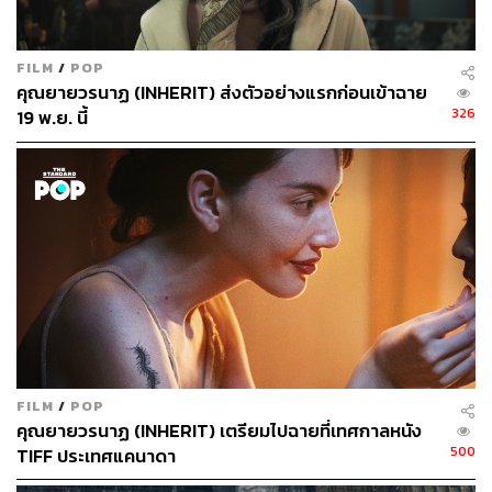
รับชมทีเซอร์ภาพยนตร์ได้ที่
FILM
/
POP
คุณยายวรนาฏ (INHERIT) ส่งตัวอย่างแรกก่อนเข้าฉาย
326
19 พ.ย. นี้
พิสูจน์อักษร: ลักษณ์นารา พักตร์เพียงจันทร์
FILM
/
POP
อ้างอิง:
คุณยายวรนาฏ (INHERIT) เตรียมไปฉายที่เทศกาลหนัง
https://thestandard.co/hanumaan-the-mantra-warrior-
500
TIFF ประเทศแคนาดา
ost/