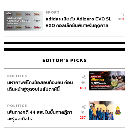
COUTURE กลางสายฝน
SPORT
adidas เปิดตัว Adizero EVO SL
1K
EXO คอลเล็กชันพิเศษรับฤดูกาล
College Football
EDITOR'S PICKS
POLITICS
มหากาพย์โกงข้อสอบท้องถิ่น ก่อน
601
เดินหน้าสู่จุดจบในสัปดาห์นี้
POLITICS
เส้นทางคดี 44 สส. ในชั้นศาลฎีกา
237
จะรู้ผลเมื่อไร