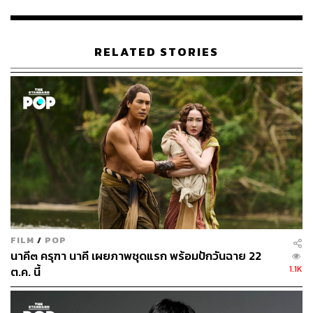
ภาพยนตร์แอนิเมชันไทยเรื่อง
9 ศาสตรา
(2561) โดย
ภาพยนตร์เรื่องนี้ได้รับการต่อยอดมาจากโปรเจกต์แอนิเมชัน
ขนาดสั้นเรื่อง
RAAM: The Bridge to Lanka ราม: ตอน
RELATED STORIES
สะพานสู่ลงกา
ที่สตูดิโอปล่อยออกมาในปี 2560
ภาพยนตร์บอกเล่าเรื่องราวในปีอวกาศที่ 5076 AD ณ มิติ
จักรวาล Ramayana เมื่อองค์ชายราม องค์หญิงสีดา และองค์
ชายลักษมัณ ต้องลี้ภัยทางการเมืองจากดวงดาวอโยเดีย เพื่อ
มุ่งหน้าไปที่ดวงจันทร์ Sector 11 และที่นั่นองค์หญิงสีดาก็ถูก
ทศกัณฐ์ลักพาตัวไปยังดวงดาวลงกา องค์ชายรามและองค์ชา
ยลักษมัณจึงต้องออกเดินทางเพื่อชิงตัวองค์หญิงสีดากลับคืน
มา
รับชมมิวสิกวิดีโอเพลง
นักรบมนตรา
ได้ที่
FILM
/
POP
นาคี๓ ครุฑา นาคี เผยภาพชุดแรก พร้อมปักวันฉาย 22
1.1K
ต.ค. นี้