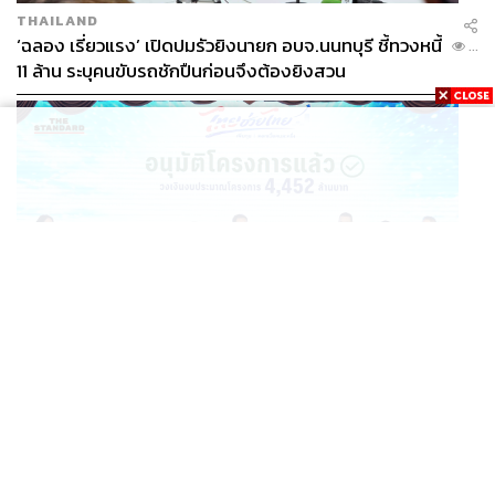
THAILAND
‘ฉลอง เรี่ยวแรง’ เปิดปมรัวยิงนายก อบจ.นนทบุรี ชี้ทวงหนี้
...
11 ล้าน ระบุคนขับรถชักปืนก่อนจึงต้องยิงสวน
POLITICS
อนุทิน Kick Off เพิ่มทุนกองทุนหมู่บ้าน 4.4 พันล้านบาท
...
ช่วยดอกเบี้ยคนละครึ่ง หวังดึงคนออกจากหนี้นอกระบบ