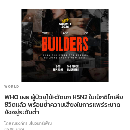
WORLD
WHO เผย ผู้ป่วยไข้หวัดนก H5N2 ในเม็กซิโกเสีย
ชีวิตแล้ว พร้อมย้ำความเสี่ยงในการแพร่ระบาด
ยังอยู่ระดับต่ำ
โดย
ณรงค์กร มโนจันทร์เพ็ญ
06.06.2024