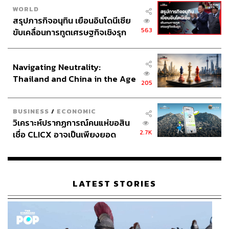
WORLD
สรุปภารกิจอนุทิน เยือนอินโดนีเซีย
563
ขับเคลื่อนการทูตเศรษฐกิจเชิงรุก
ประกาศหุ้นส่วนยุทธศาสตร์ไทย –
อินโดนีเซีย
Navigating Neutrality:
Thailand and China in the Age
205
of a New Global Order
BUSINESS
/
ECONOMIC
วิเคราะห์ปรากฏการณ์คนแห่ขอสิน
2.7K
เชื่อ CLICX อาจเป็นเพียงยอด
ภูเขาน้ำแข็ง ของปัญหาหนี้ครัว
เรือนไทยที่ถูกซุกไว้
LATEST STORIES