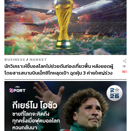
295
ABOUT THE AUTHOR
ณรงค์กร มโนจันทร์เพ็ญ
BUSINESS
/
MARKET
Content Creator กองบรรณาธิการข่าว THE
นักวิเคราะห์ชี้บอลโลกไม่ช่วยดันท่องเที่ยวฟื้น หลังยอดผู้
STANDARD
161
โดยสารสนามบินเม็กซิโกหลุดเป้า ฉุดหุ้น 3 ค่ายใหญ่ร่วง