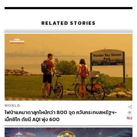
ครั้งที่เกิดการแพร่กระจายของเชื้อไวรัส นั่นคือโอกาสที่จะ
ทำให้ไวรัสกลายพันธุ์จนอาจแพร่เชื้อในมนุษย์ได้ดียิ่งขึ้น
RELATED STORIES
แฟ้มภาพ:
Dado Ruvic / Illustration / File Photo via Reuters
อ้างอิง:
https://www.aljazeera.com/news/2024/6/6/man-who-
contracted-h5n2-bird-flu-dies-in-mexico-who-says
https://apnews.com/article/bird-flu-mexico-death-h5n
2-54bcefacdc1fe4a35298d3577c64cb7d
https://www.reuters.com/world/americas/who-confirm
s-first-human-case-avian-influenza-ah5n2-mexico-20
24-06-05/
TAGS:
Mexico
องค์การอนามัยโลก (WHO)
ไข้หวัดนก
WORLD
ไข้หวัดนก H5N2
ไฟป่าแคนาดาลุกไหม้กว่า 800 จุด ควันกระทบสหรัฐฯ-
162
เม็กซิโก ดัชนี AQI พุ่ง 600