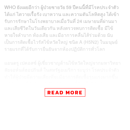
WHO ยังเผยอีกว่า ผู้ป่วยชายวัย 59 ปีคนนี้ที่มีโรคประจำตัว
ได้แก่ ไตวายเรื้อรัง เบาหวาน และความดันโลหิตสูง ได้เข้า
รับการรักษาในโรงพยาบาลเมื่อวันที่ 24 เมษายนที่ผ่านมา
และเสียชีวิตในวันเดียวกัน หลังตรวจพบการติดเชื้อ มีไข้
หายใจลำบาก ท้องเสีย และมีอาการคลื่นไส้ร่วมด้วย นับ
เป็นการติดเชื้อไวรัสไข้หวัดใหญ่ ชนิด A (H5N2) ในมนุษย์
รายแรกที่ได้รับการยืนยันจากห้องปฏิบัติการทั่วโลก
แอนดรู เปคอสซ์ ผู้เชี่ยวชาญด้านไข้หวัดใหญ่จากมหาวิทยา
ลัยจอห์นส์ฮอปกินส์ ในสหรัฐอเมริกา ระบุว่า โรคประจำตัว
ทำให้ผู้ป่วยมีความเสี่ยงที่จะมีอาการติดเชื้อรุนแรงมากขึ้น
แต่คำถามที่สำคัญกว่าคือ ผู้ป่วยรายนี้ติดเชื้อไข้หวัดนก
H5N2 ได้อย่างไร
READ MORE
เบื้องต้น WHO ระบุว่า ยังไม่ทราบแหล่งที่มาของการสัมผัสกับ
เชื้อไวรัส แม้จะมีรายงานตรวจพบการติดเชื้อ A (H5N2) ใน
สัตว์ปีกของประเทศเม็กซิโก โดยเฉพาะฟาร์มไก่แห่งหนึ่งใน
รัฐมิโชอากันที่อยู่ติดกับรัฐเมฮิโก ซึ่งเป็นรัฐที่ผู้ป่วยชายคนนี้