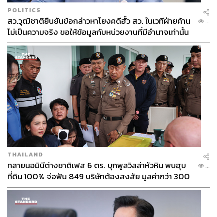
POLITICS
สว.วุฒิชาติยืนยันข้อกล่าวหาโยงคดีฮั้ว สว. ในเวทีฝ่ายค้าน
...
ไม่เป็นความจริง ขอให้ข้อมูลกับหน่วยงานที่มีอำนาจเท่านั้น
THAILAND
ทลายนอมินีต่างชาติเฟส 6 ตร. บุกพูลวิลล่าหัวหิน พบฮุบ
...
ที่ดิน 100% จ่อฟัน 849 บริษัทต้องสงสัย มูลค่ากว่า 300
ล้าน