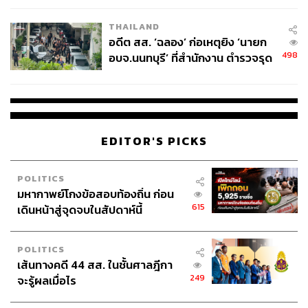
EU บังคับปีหน้า
THAILAND
อดีต สส. ‘ฉลอง’ ก่อเหตุยิง ‘นายก
498
อบจ.นนทบุรี’ ที่สำนักงาน ตำรวจรุด
ลงพื้นที่
EDITOR'S PICKS
POLITICS
มหากาพย์โกงข้อสอบท้องถิ่น ก่อน
615
เดินหน้าสู่จุดจบในสัปดาห์นี้
POLITICS
เส้นทางคดี 44 สส. ในชั้นศาลฎีกา
249
จะรู้ผลเมื่อไร