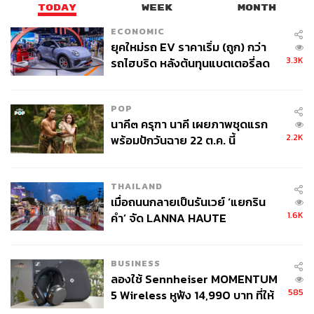
TODAY
WEEK
MONTH
ECONOMIC
ยุคใหม่รถ EV ราคาเริ่ม (ถูก) กว่า
3.3K
รถไฮบริด หลังต้นทุนแบตเตอรี่ลด
ลง - จีนแห่บุกตลาดเกิดใหม่
POP
นาคี๓ ครุฑา นาคี เผยภาพชุดแรก
2.2K
พร้อมปักวันฉาย 22 ต.ค. นี้
THAILAND
เมื่อถนนกลายเป็นรันเวย์ ‘แยกริน
1.6K
คำ’ จัด LANNA HAUTE
COUTURE กลางสายฝน
BUSINESS
ลองใช้ Sennheiser MOMENTUM
585
5 Wireless หูฟัง 14,990 บาท ที่ให้
ผู้ใช้ถอดเปลี่ยนแบตเองได้ ก่อนกฎ