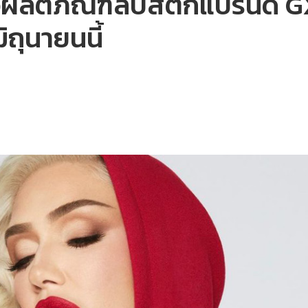
วผลิตภัณฑ์ลิปสติกแบรนด์ GX
ิถุนายนนี้