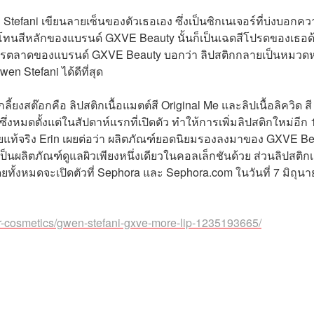
 Stefani เขียนลายเซ็นของตัวเธอเอง ซึ่งเป็นซิกเนเจอร์ที่บ่งบอกค
ป็นโทนสีหลักของแบรนด์ GXVE Beauty นั้นก็เป็นเฉดสีโปรดของเธอด
ที่การตลาดของแบรนด์ GXVE Beauty บอกว่า ลิปสติกกลายเป็นหมวดหม
n Stefani ได้ดีที่สุด
ี้ยงสต๊อกคือ ลิปสติกเนื้อแมตต์สี Original Me และลิปเนื้อลิควิด สี
่งหมดตั้งแต่ในสัปดาห์แรกที่เปิดตัว ทำให้การเพิ่มลิปสติกใหม่อีก 
ยแท้จริง
Erin เผยต่อว่า ผลิตภัณฑ์ยอดนิยมรองลงมาของ GXVE Be
็นผลิตภัณฑ์ดูแลผิวเพียงหนึ่งเดียวในคอลเล็กชันด้วย ส่วนลิปสติก
 โดยทั้งหมดจะเปิดตัวที่ Sephora และ Sephora.com ในวันที่ 7 มิถุนา
r-cosmetics/gwen-stefani-gxve-more-lip-1235193665/