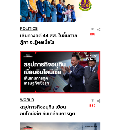
POLITICS
188
เส้นทางคดี 44 สส. ในชั้นศาล
ฎีกา จะรู้ผลเมื่อไร
WORLD
532
สรุปภารกิจอนุทิน เยือน
อินโดนีเซีย ขับเคลื่อนการทูต
เศรษฐกิจเชิงรุก ประกาศหุ้น
ส่วนยุทธศาสตร์ไทย –