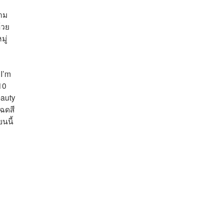
วาม
้วย
ู่
 I’m
10
auty
เฉดสี
ยนนี้