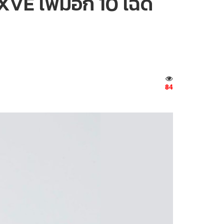
VE เพิ่มอีก 10 เฉด
84