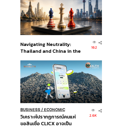
อินโดนีเซีย
Navigating Neutrality:
162
Thailand and China in the
Age of a New Global
Order
BUSINESS
/
ECONOMIC
2.6K
วิเคราะห์ปรากฏการณ์คนแห่
ขอสินเชื่อ CLICX อาจเป็น
เพียงยอดภูเขาน้ำแข็ง ของ