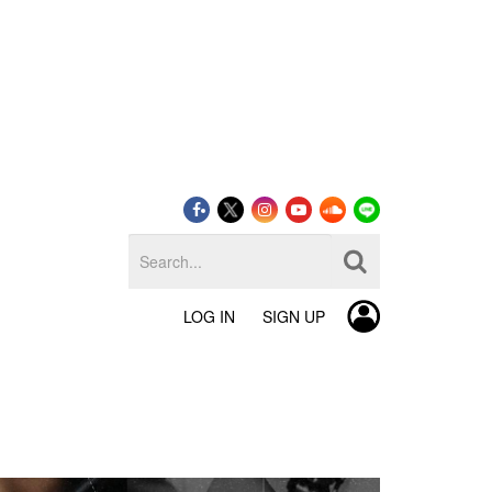
LOG IN
SIGN UP