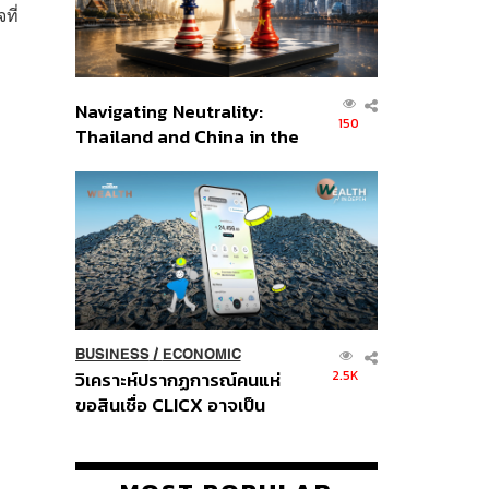
ที่
Navigating Neutrality:
150
Thailand and China in the
Age of a New Global
Order
BUSINESS
/
ECONOMIC
2.5K
วิเคราะห์ปรากฏการณ์คนแห่
ขอสินเชื่อ CLICX อาจเป็น
เพียงยอดภูเขาน้ำแข็ง ของ
ปัญหาหนี้ครัวเรือนไทยที่ถูกซุก
ไว้