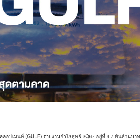
ดีเวลลอปเมนท์ (GULF) รายงานกำไรสุทธิ 2Q67 อยู่ที่ 4.7 พันล้านบา