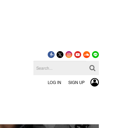
LOG IN
SIGN UP