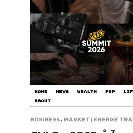
HOME
NEWS
WEALTH
POP
LIF
ABOUT
BUSINESS
MARKET
ENERGY TRA
/
|