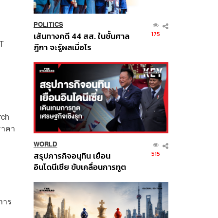
POLITICS
175
เส้นทางคดี 44 สส. ในชั้นศาล
ET
ฎีกา จะรู้ผลเมื่อไร
rch
ราคา
WORLD
515
สรุปภารกิจอนุทิน เยือน
อินโดนีเซีย ขับเคลื่อนการทูต
เศรษฐกิจเชิงรุก ประกาศหุ้น
ส่วนยุทธศาสตร์ไทย –
อินโดนีเซีย
การ