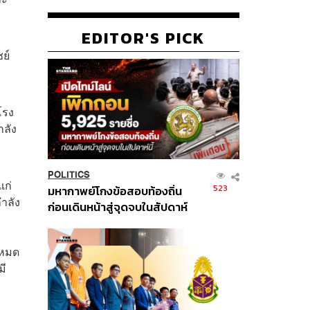
EDITOR'S PICK
ย์
โรง
ำลัง
POLITICS
แก่
523
มหากาพย์โกงข้อสอบท้องถิ่น
ำลัง
ก่อนเดินหน้าสู่จุดจบในสัปดาห์
นี้
งหมด
มี