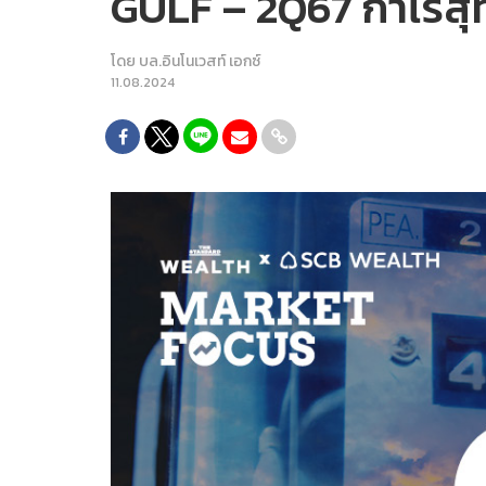
GULF – 2Q67 กำไรสุ
โดย
บล.อินโนเวสท์ เอกซ์
11.08.2024