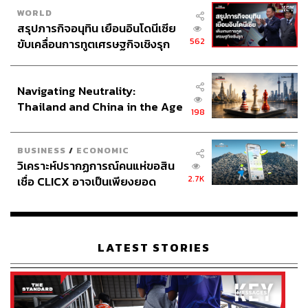
WORLD
สรุปภารกิจอนุทิน เยือนอินโดนีเซีย
562
ขับเคลื่อนการทูตเศรษฐกิจเชิงรุก
ประกาศหุ้นส่วนยุทธศาสตร์ไทย –
อินโดนีเซีย
Navigating Neutrality:
Thailand and China in the Age
198
of a New Global Order
BUSINESS
/
ECONOMIC
วิเคราะห์ปรากฏการณ์คนแห่ขอสิน
2.7K
เชื่อ CLICX อาจเป็นเพียงยอด
ภูเขาน้ำแข็ง ของปัญหาหนี้ครัว
เรือนไทยที่ถูกซุกไว้
LATEST STORIES