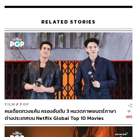
การตัดสินใจให้กิลเลอร์โม เดล โตโร มาร่วมงานกับ Netflix
อีกครั้งเพื่อทำคอนเทนต์สำหรับเด็กถือเป็นการเดินหมาก
สำคัญ ในช่วงที่ต้องลงทุนเพื่อดึงฐานคนดูวัยเด็กให้ได้มาก
RELATED STORIES
ที่สุด ก่อนที่ค่ายยักษ์ใหญ่อย่าง Disney จะเปิดให้บริการสตรีม
มิงเซอร์วิสเป็นของตัวเองอย่างเต็มตัว
ก่อนหน้านี้ Netflix ยังโหมโปรโมตซีรีส์สำหรับเด็กอย่าง
Lemony Snicket’s A Series of Unfortunate Events
และ
กำลังจะตามมาด้วย
She-Ra and the Princesses of Power
และ
Gabby’s Dollhouse
ในอนาคตอีกด้วย
พิสูจน์อักษร:
ลักษณ์นารา พักตร์เพียงจันทร์
TAGS:
Netflix
Guillermo del Toro
Pinocchio
FILM
/
POP
คนเดือดทวงแค้น ครองอันดับ 3 หมวดภาพยนตร์ภาษา
62
485
ต่างประเทศบน Netflix Global Top 10 Movies
ABOUT THE AUTHOR