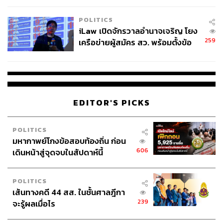
EU บังคับปีหน้า
POLITICS
iLaw เปิดจักรวาลอำนาจเจริญ โยง
259
เครือข่ายผู้สมัคร สว. พร้อมตั้งข้อ
สังเกตลงสมัครตรงคุณสมบัติหรือ
ไม่
EDITOR'S PICKS
POLITICS
มหากาพย์โกงข้อสอบท้องถิ่น ก่อน
606
เดินหน้าสู่จุดจบในสัปดาห์นี้
POLITICS
เส้นทางคดี 44 สส. ในชั้นศาลฎีกา
239
จะรู้ผลเมื่อไร