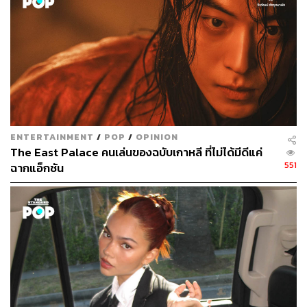
พัชชา พูนพิริยะ
กองบรรณาธิการคัลเจอร์ สำนักข่าว THE
STANDARD
ENTERTAINMENT
/
POP
/
OPINION
The East Palace คนเล่นของฉบับเกาหลี ที่ไม่ได้มีดีแค่
551
ฉากแอ็กชัน