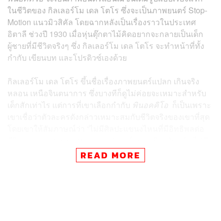
ในชีวิตของ กิลเลอร์โม เดล โตโร ซึ่งจะเป็นภาพยนตร์ Stop-
Motion แนวมิวสิคัล โดยฉากหลังเป็นเรื่องราวในประเทศ
อิตาลี ช่วงปี 1930 เมื่อหุ่นตุ๊กตาไม้คิดอยากจะกลายเป็นเด็ก
ผู้ชายที่มีชีวิตจริงๆ ซึ่ง กิลเลอร์โม เดล โตโร จะทำหน้าที่ทั้ง
กำกับ เขียนบท และโปรดิวซ์เองด้วย
กิลเลอร์โม เดล โตโร ขึ้นชื่อเรื่องภาพยนตร์แปลก เกินจริง
หลอน เหนือจินตนาการ ซึ่งบางทีก็ดูไม่ค่อยจะเหมาะสำหรับ
เด็กสักเท่าไร แต่การที่เขาเลือกกำกับ
พินอคคิโอ
ก็เป็นเพราะ
เขาเชื่อว่าตัวละครดังกล่าวเหมาะสมกับชีวิตจริงของเขาที่สุด
โดยเขาให้สัมภาษณ์ว่า “ไม่มีศิลปะแขนงไหนที่มีอิทธิพลต่อ
ชีวิต และการงานของผมมากกว่าการ์ตูนแอนิเมชันแล้ว ไม่มี
คาแรกเตอร์ไหนที่มีความเชื่อมโยงกับตัวตนของผมมากกว่า
READ MORE
พินอคคิโอแล้ว”
เขายังเล่าเรื่องย่อๆ ไว้ด้วยว่า พินอคคิโอจะเป็นเด็กที่มีจิตใจ
ไร้เดียงสา อาศัยอยู่กับพ่อผู้ไม่สนใจใยดี พินอคคิโอหลงอยู่ใน
โลกที่เขาไม่อาจเข้าใจ และได้ตัดสินใจออกเดินทาง เพื่อ