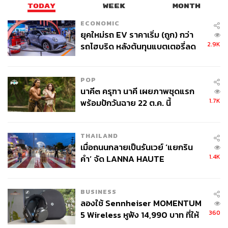
TODAY
WEEK
MONTH
ECONOMIC
ยุคใหม่รถ EV ราคาเริ่ม (ถูก) กว่า
2.9K
รถไฮบริด หลังต้นทุนแบตเตอรี่ลด
ลง - จีนแห่บุกตลาดเกิดใหม่
POP
นาคี๓ ครุฑา นาคี เผยภาพชุดแรก
1.7K
พร้อมปักวันฉาย 22 ต.ค. นี้
THAILAND
เมื่อถนนกลายเป็นรันเวย์ ‘แยกริน
1.4K
คำ’ จัด LANNA HAUTE
COUTURE กลางสายฝน
BUSINESS
ลองใช้ Sennheiser MOMENTUM
360
5 Wireless หูฟัง 14,990 บาท ที่ให้
ผู้ใช้ถอดเปลี่ยนแบตเองได้ ก่อนกฎ