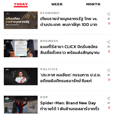
TODAY
WEEK
MONTH
ECONOMIC
เทียบรายจ่ายบุคลากรรัฐ ไทย vs.
0
ต่างประเทศ: พบภาษีทุก 100 บาท
ของคนไทยใช้ไปกับข้าราชการเฉียด
40 บาท
BUSINESS
แบงก์ไร้สาขา CLICX ปิดรับสมัคร
0
สินเชื่อชั่วคราว พร้อมส่งสัญญาณ
เตือนกลุ่มกู้เงินผิดวัตถุประสงค์-ให้
ข้อมูลเท็จ เตรียมดำเนินคดีเด็ดขาด
POLITICS
‘ประภาศ คงเอียด’ กรรมการ ป.ป.ช.
0
อดีตอธิบดีกรมธนารักษ์ ถึงแก่
อนิจกรรม
POP
Spider-Man: Brand New Day
0
ทำรายได้ 1 พันล้านดอลลาร์จากทั่ว