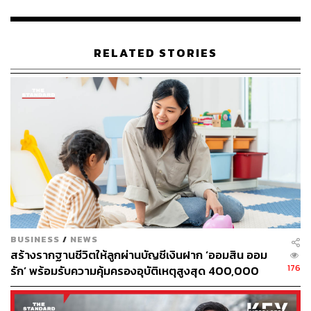
TAGS:
ธนาคารออมสิน
ชาติชาย พยุหนาวีชัย
สินเชื่อ
เชื้อไวรัสโคโรนา
Soft Loan
RELATED STORIES
54
ABOUT THE AUTHOR
ชุตินันท์ สงวนประสิทธิ์
Content Creator สำนักข่าว THE
BUSINESS
/
NEWS
STANDARD
สร้างรากฐานชีวิตให้ลูกผ่านบัญชีเงินฝาก ‘ออมสิน ออม
176
รัก’ พร้อมรับความคุ้มครองอุบัติเหตุสูงสุด 400,000
บาท ดอกเบี้ยรับเต็ม ไม่เสียภาษี [Advertorial]