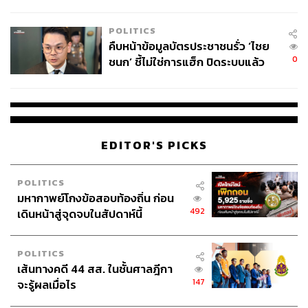
โลกภายใน 6 วัน
POLITICS
คืบหน้าข้อมูลบัตรประชาชนรั่ว ‘ไชย
0
ชนก’ ชี้ไม่ใช่การแฮ็ก ปิดระบบแล้ว
พบต้นตอจาก IP เดียว
EDITOR'S PICKS
POLITICS
มหากาพย์โกงข้อสอบท้องถิ่น ก่อน
492
เดินหน้าสู่จุดจบในสัปดาห์นี้
POLITICS
เส้นทางคดี 44 สส. ในชั้นศาลฎีกา
147
จะรู้ผลเมื่อไร