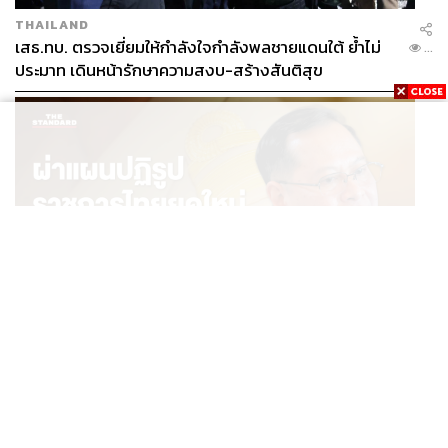
THAILAND
เสธ.ทบ. ตรวจเยี่ยมให้กำลังใจกำลังพลชายแดนใต้ ย้ำไม่
...
ประมาท เดินหน้ารักษาความสงบ-สร้างสันติสุข
POLITICS
ผ่าแผนปฏิรูปราชการไทยยุคใหม่ ‘รัฐจิ๋วแต่แจ๋ว’ ในแบบ
...
ปกรณ์ นิลประพันธ์