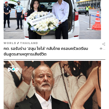
WORLD
/
THAILAND
กต. รอรับร่าง ‘ฮลุน โซโล่’ กลับไทย ครอบครัวเตรียม
...
ชันสูตรสาเหตุการเสียชีวิต