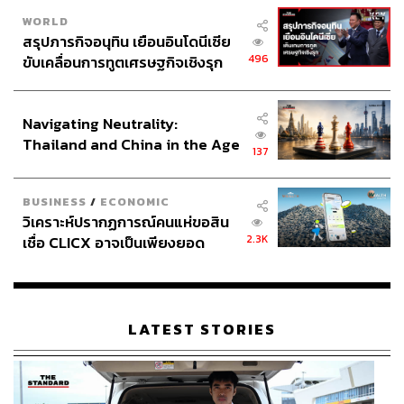
WORLD
สรุปภารกิจอนุทิน เยือนอินโดนีเซีย
496
ขับเคลื่อนการทูตเศรษฐกิจเชิงรุก
ประกาศหุ้นส่วนยุทธศาสตร์ไทย –
อินโดนีเซีย
Navigating Neutrality:
Thailand and China in the Age
137
of a New Global Order
BUSINESS
/
ECONOMIC
วิเคราะห์ปรากฏการณ์คนแห่ขอสิน
2.3K
เชื่อ CLICX อาจเป็นเพียงยอด
ภูเขาน้ำแข็ง ของปัญหาหนี้ครัว
เรือนไทยที่ถูกซุกไว้
LATEST STORIES