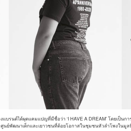
บรนด์ได้ผุดแคมแปญที่มีชื่อว่า ‘I HAVE A DREAM’ โดยเป็นกา
) ศูนย์พัฒนาเด็กและเยาวชนที่ด้อยโอกาสในชุมชนหัวลำโพงในมูลน