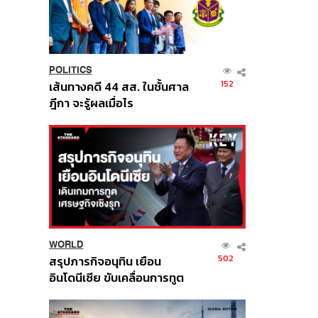
POLITICS
152
เส้นทางคดี 44 สส. ในชั้นศาล
ฎีกา จะรู้ผลเมื่อไร
WORLD
502
สรุปภารกิจอนุทิน เยือน
อินโดนีเซีย ขับเคลื่อนการทูต
เศรษฐกิจเชิงรุก ประกาศหุ้น
ส่วนยุทธศาสตร์ไทย –