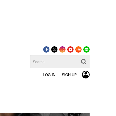
LOG IN
SIGN UP