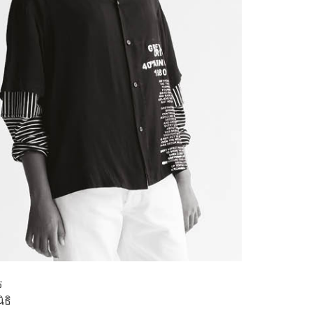
ร
ิธิ