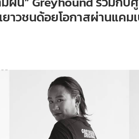
ามฝัน” Greyhound ร่วมกับศ
ือเยาวชนด้อยโอกาสผ่านแคม