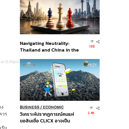
อินโดนีเซีย
Navigating Neutrality:
138
Thailand and China in the
Age of a New Global
 at 8:00pm PDT
Order
าง
BUSINESS
/
ECONOMIC
่ควร
2.4K
วิเคราะห์ปรากฏการณ์คนแห่
ขอสินเชื่อ CLICX อาจเป็น
เพียงยอดภูเขาน้ำแข็ง ของ
มรับ