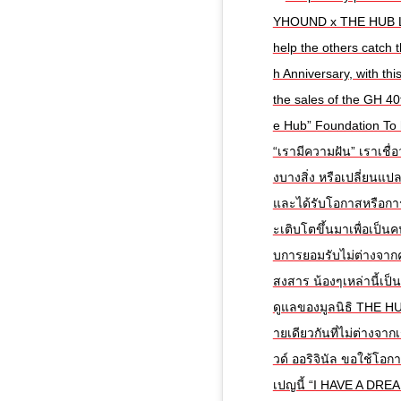
YHOUND x THE HUB Livi
help the others catch t
h Anniversary, with thi
the sales of the GH 40t
e Hub” Foundation To h
“เรามีความฝัน” เราเชื่
งบางสิ่ง หรือเปลี่ยนแปล
และได้รับโอกาสหรือการศ
ะเติบโตขึ้นมาเพื่อเป็นค
บการยอมรับไม่ต่างจาก
สงสาร น้องๆเหล่านี้เป็
ดูแลของมูลนิธิ THE H
ายเดียวกันที่ไม่ต่างจาก
วด์ ออริจินัล ขอใช้โอ
เปญนี้ “I HAVE A DREAM