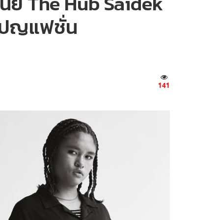
ูนย์ The Hub Saidek
เปญแฟชั่น
141