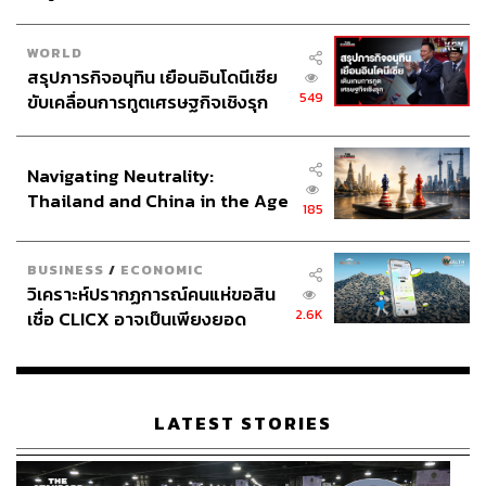
WORLD
สรุปภารกิจอนุทิน เยือนอินโดนีเซีย
549
ขับเคลื่อนการทูตเศรษฐกิจเชิงรุก
ประกาศหุ้นส่วนยุทธศาสตร์ไทย –
อินโดนีเซีย
Navigating Neutrality:
Thailand and China in the Age
185
of a New Global Order
BUSINESS
/
ECONOMIC
วิเคราะห์ปรากฏการณ์คนแห่ขอสิน
2.6K
เชื่อ CLICX อาจเป็นเพียงยอด
ภูเขาน้ำแข็ง ของปัญหาหนี้ครัว
เรือนไทยที่ถูกซุกไว้
LATEST STORIES