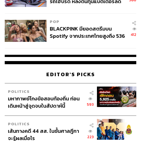
586
รถไฮบริด หลังต้นทุนแบตเตอรี่ลด
ลง - จีนแห่บุกตลาดเกิดใหม่
POP
BLACKPINK มียอดสตรีมบน
412
Spotify จากประเทศไทยสูงถึง 536
ล้านครั้ง ตลอด 10 ปีที่ผ่านมา
EDITOR'S PICKS
POLITICS
มหากาพย์โกงข้อสอบท้องถิ่น ก่อน
593
เดินหน้าสู่จุดจบในสัปดาห์นี้
POLITICS
เส้นทางคดี 44 สส. ในชั้นศาลฎีกา
223
จะรู้ผลเมื่อไร