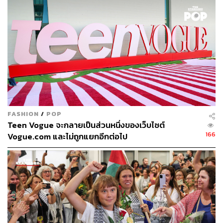
38
ABOUT THE AUTHOR
ณรงค์กร มโนจันทร์เพ็ญ
Content Creator กองบรรณาธิการข่าว THE
FASHION
/
POP
STANDARD
Teen Vogue จะกลายเป็นส่วนหนึ่งของเว็บไซต์
166
Vogue.com และไม่ถูกแยกอีกต่อไป