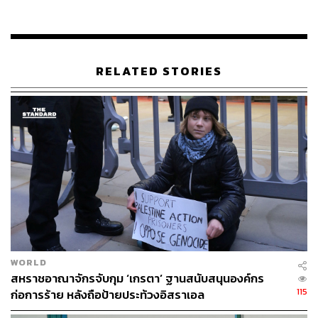
ไซ, แฮร์รี เบลาฟอนเต, อ้ายเว่ยเว่ย, กลุ่มเยาวชนแห่งแอฟริกา
ตะวันตกและแอฟริกากลาง, ขบวนการ Angélique Kidjo ของ
ชนพื้นเมืองในแคนาดา, อลิเซีย คีย์ส และโคลิน เคเปอร์นิก
RELATED STORIES
ภาพ:
Stefano Montesi – Corbis / Getty Images
พิสูจน์อักษร:
ภาสิณี เพิ่มพันธุ์พงศ์
อ้างอิง:
www.amnesty.org/en/latest/news/2019/06/greta-thun
berg-and-fridays-for-future-win-ambassador-of-consci
ence-2019-award/
www.amnesty.org.uk/press-releases/greta-thunberg-
given-amnestys-2019-ambassador-conscience-awar
d
TAGS:
Amnesty
Greta Thunberg
WORLD
สหราชอาณาจักรจับกุม ‘เกรตา’ ฐานสนับสนุนองค์กร
115
ก่อการร้าย หลังถือป้ายประท้วงอิสราเอล