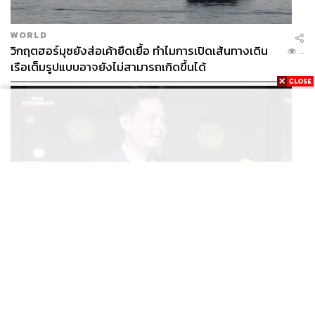
WORLD
วิกฤตฮอร์มุซยังส่อเค้ายืดเยื้อ ทำไมการเปิดเส้นทางเดิน
...
เรือเต็มรูปแบบอาจยังไม่สามารถเกิดขึ้นได้
POLITICS
/
THAILAND
ภราดรมอง ก.ท่องเที่ยวฯ ขอใช้งบจาก พ.ร.ก. กู้เงินฯ ทำ
...
โครงการไทยเที่ยวไทยพลัส ถือว่าเข้าเกณฑ์กู้เงินฉุกเฉิน