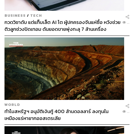
BUSINESS
/
TECH
กวดวิชาดับ แต่แท็บเล็ต AI โต ผู้ปกครองจีนแห่ซื้อ หวังช่วย
...
ติวลูกช่วงปิดเทอม ดันยอดขายพุ่งทะลุ 7 ล้านเครื่อง
WORLD
ทำไมสหรัฐฯ อนุมัติเงินกู้ 400 ล้านดอลลาร์ ลงทุนใน
...
เหมืองแร่หายากออสเตรเลีย