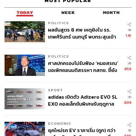
MOST POPULAR
TODAY
WEEK
MONTH
POLITICS
ผลชันสูตร 8 ศพ เหตุยิงใน รร.
1.1K
เทพศิรินทร์ นนทบุรี พบกระสุนเข้า
จุดสำคัญ ‘ศีรษะ-หน้าอก’ ครูถูกยิง
4 นัด จากระยะไกล
POLITICS
ศาลปกครองไม่รับฟ้อง ‘หมอสรณ’
859
ขอเพิกถอนมติสรรหา กสทช. ชี้ยัง
ไม่ใช่ผู้เดือดร้อนเสียหาย
SPORT
adidas เปิดตัว Adizero EVO SL
809
EXO คอลเล็กชันพิเศษรับฤดูกาล
College Football
ECONOMIC
ยุคใหม่รถ EV ราคาเริ่ม (ถูก) กว่า