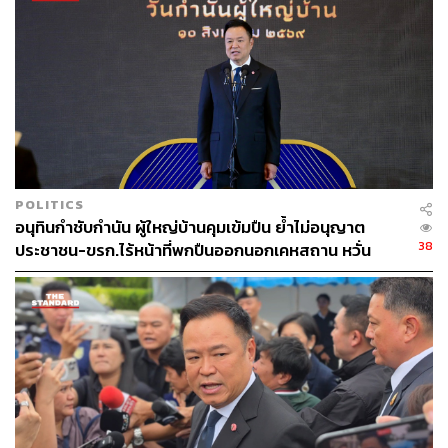
2) ตรวจสอบ: สทบ.สาขาเขต ตรวจสอบคุณสมบัติและความ
ถูกต้อง ก่อนเสนอเรื่องให้ผู้อำนวยการ สทบ.สาขาเขต เพื่อ
ประมวลผลส่งให้ สทบ.ส่วนกลางพิจารณาอนุมัติ
3) โอนเงิน: สทบ.ส่วนกลาง โอนเงินจัดสรรเข้าบัญชี 1
ของกองทุนโดยตรง
4) ทำสัญญา: กองทุนหมู่บ้านที่ได้รับเงินจัดสรร เร่งจัดทำหรือ
ปรับปรุงสัญญาดอกเบี้ยกับสมาชิกให้เสร็จสิ้นภายในปีบัญชี
POLITICS
อนุทินกำชับกำนัน ผู้ใหญ่บ้านคุมเข้มปืน ย้ำไม่อนุญาต
38
ประชาชน-ขรก.ไร้หน้าที่พกปืนออกนอกเคหสถาน หวั่น
ทั้งนี้ รัฐมนตรีประจำสำนักนายกรัฐมนตรีได้มอบหมายให้
พฤติกรรมลอกเลียนแบบ จ่อลงพื้นที่เกิดเหตุ
สทบ. เร่งจัดทำแนวทางการดำเนินงานโดยละเอียด พร้อมทั้ง
เดินหน้าจัดกิจกรรมขับเคลื่อนโครงการฯ ในทุกภูมิภาค เพื่อ
ให้เม็ดเงินช่วยเหลือกระจายไปถึงมือพี่น้องประชาชนอย่างทั่ว
ถึงและบรรลุเป้าหมายตามนโยบายของรัฐบาลโดยเร็วที่สุด
TAGS:
สำนักนายกรัฐมนตรี
ทำเนียบรัฐบาล
สุขสมรวย วันทนียกุล
ไทยช่วยไทย