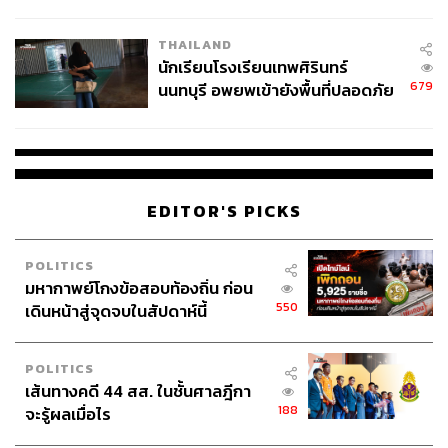
ผลิต 8.3 ล้าน สู่ข้อพิพาท ‘มา
เวลล์ฯ’ ฟ้อง ‘โทน บางแค’ ผิดนัด
THAILAND
จ่ายหนี้-แอบระบุแบรนด์
นักเรียนโรงเรียนเทพศิรินทร์
679
นนทบุรี อพยพเข้ายังพื้นที่ปลอดภัย
ชั่วคราว หลังเหตุใช้อาวุธปืนภายใน
โรงเรียนคลี่คลาย
EDITOR'S PICKS
POLITICS
มหากาพย์โกงข้อสอบท้องถิ่น ก่อน
550
เดินหน้าสู่จุดจบในสัปดาห์นี้
POLITICS
เส้นทางคดี 44 สส. ในชั้นศาลฎีกา
188
จะรู้ผลเมื่อไร