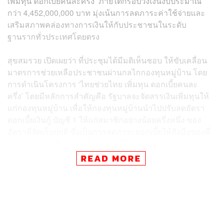
เพิ่มทุน ดอกเบี้ยคนละครึ่ง’ ภายใต้กรอบวงเงินงบประมาณ
กว่า 4,452,000,000 บาท มุ่งเน้นการลดภาระค่าใช้จ่ายและ
เสริมสภาพคล่องทางการเงินให้กับประชาชนในระดับ
ฐานรากทั่วประเทศโดยตรง
สุขสมรวย เปิดเผยว่า ที่ประชุมได้มีมติเห็นชอบ ให้ขับเคลื่อน
มาตรการช่วยเหลือประชาชนผ่านกลไกกองทุนหมู่บ้าน โดย
การดำเนินโครงการ ‘ไทยช่วยไทย เพิ่มทุน ดอกเบี้ยคนละ
ครึ่ง’ โดยมีหลักการสำคัญคือ รัฐบาลจะจัดสรรเงินเพิ่มทุนให้
แก่กองทุนหมู่บ้าน เพื่อให้กองทุนหมู่บ้านนำไปปรับลดอัตรา
ดอกเบี้ยเงินกู้ บัญชี 1 ให้แก่สมาชิกอย่างน้อยครึ่งหนึ่ง ของ
อัตราที่จัดเก็บปกติ ซึ่งเป็นการลดภาระดอกเบี้ยให้ถึงมือของพี่
น้องประชาชนโดยตรง โดยจะเริ่มให้แต่ละกองทุนส่งคำขอ
เข้าร่วมโครงการได้ ภายในเดือนมิถุนายน 2569 นี้
READ MORE
โดยหลักการจัดสรรเงินทุน (ตามยอดดอกเบี้ยที่ปรับลด)
รัฐบาลจะพิจารณาจัดสรรเงินสมทบให้แก่กองทุนหมู่บ้าน โดย
คำนวณจาก ‘ยอดเงินดอกเบี้ยรวมที่กองทุนปรับลดให้แก่
สมาชิกในรอบสัญญา’ ของปีบัญชีปัจจุบัน ตามเกณฑ์ขั้น