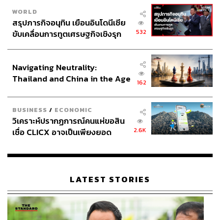
WORLD
สรุปภารกิจอนุทิน เยือนอินโดนีเซีย
532
ขับเคลื่อนการทูตเศรษฐกิจเชิงรุก
ประกาศหุ้นส่วนยุทธศาสตร์ไทย –
อินโดนีเซีย
Navigating Neutrality:
Thailand and China in the Age
162
of a New Global Order
BUSINESS
/
ECONOMIC
วิเคราะห์ปรากฏการณ์คนแห่ขอสิน
2.6K
เชื่อ CLICX อาจเป็นเพียงยอด
ภูเขาน้ำแข็ง ของปัญหาหนี้ครัว
เรือนไทยที่ถูกซุกไว้
LATEST STORIES