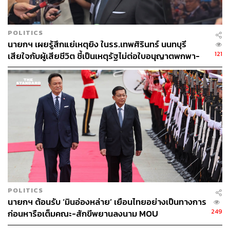
POLITICS
นายกฯ เผยรู้สึกแย่เหตุยิง ในรร.เทพศิรินทร์ นนทบุรี
121
เสียใจกับผู้เสียชีวิต ชี้เป็นเหตุรัฐไม่ต่อใบอนุญาตพกพา-
ครอบครองปืน
114
ABOUT THE AUTHOR
THE STANDARD TEAM
กองบรรณาธิการ THE STANDARD
POLITICS
นายกฯ ต้อนรับ ‘มินอ่องหล่าย’ เยือนไทยอย่างเป็นทางการ
249
ก่อนหารือเต็มคณะ-สักขีพยานลงนาม MOU