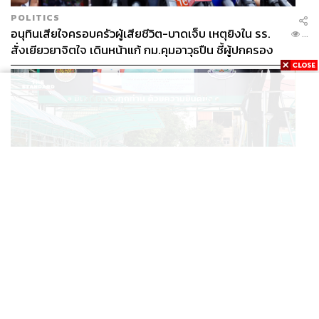
POLITICS
อนุทินเสียใจครอบครัวผู้เสียชีวิต-บาดเจ็บ เหตุยิงใน รร.
...
สั่งเยียวยาจิตใจ เดินหน้าแก้ กม.คุมอาวุธปืน ชี้ผู้ปกครอง
ต้องร่วมรับผิดชอบ
THAILAND
คืบหน้าเหตุยิงโรงเรียนเทพศิรินทร์นนทบุรี ดับ 6 ศพ โฆษก
...
ตร. เร่งสอบปมขโมยปืนปู่ก่อเหตุ