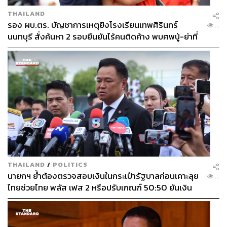
THAILAND
รอง ผบ.ตร. บัญชาการเหตุยิงโรงเรียนเทพศิรินทร์
...
นนทบุรี สั่งค้นหา 2 รอบยืนยันไร้คนติดค้าง พบศพปู่-ย่าที่
บ้านพักผู้ก่อเหตุ
THAILAND
/
POLITICS
นายกฯ ย้ำต้องตรวจสอบเงินในกระเป๋ารัฐบาลก่อนเคาะลุย
...
ไทยช่วยไทย พลัส เฟส 2 หรือปรับเกณฑ์ 50:50 ยันเงิน
คงคลังรัฐบาลแข็งแรง