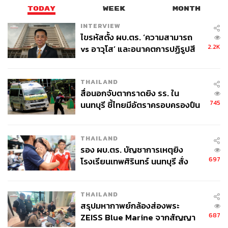
TODAY
WEEK
MONTH
INTERVIEW
ไขรหัสตั้ง ผบ.ตร. ‘ความสามารถ
2.2K
vs อาวุโส’ และอนาคตการปฏิรูปสี
กากี กับ พล.ต.อ. เอก อังสนานนท์
THAILAND
สื่อนอกจับตากราดยิง รร. ใน
745
นนทบุรี ชี้ไทยมีอัตราครอบครองปืน
สูงในระดับต้นของภูมิภาค
THAILAND
รอง ผบ.ตร. บัญชาการเหตุยิง
697
โรงเรียนเทพศิรินทร์ นนทบุรี สั่ง
ค้นหา 2 รอบยืนยันไร้คนติดค้าง พบ
ศพปู่-ย่าที่บ้านพักผู้ก่อเหตุ
THAILAND
สรุปมหากาพย์กล้องส่องพระ
687
ZEISS Blue Marine จากสัญญา