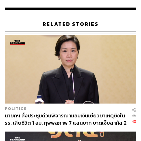
หมู่บ้าน 150,000 บาท
ซึ่งมีคุณสมบัติและหลักเกณฑ์ของกองทุนหมู่บ้านที่จะเข้า
RELATED STORIES
ร่วมโครงการ ดังนี้ 1) สถานะนิติบุคคล: ต้องจดทะเบียนเป็น
นิติบุคคลอย่างถูกต้อง 2) การบริหารงาน: มีคณะกรรมการ
จัดการกองทุนตามระเบียบฯ 3) ความโปร่งใส: มีผลการ
ดำเนินงานและจัดส่งรายงานงบการเงินให้สำนักงานกองทุน
หมู่บ้านและชุมชนเมืองแห่งชาติ (สทบ.) อย่างน้อย 2 ปี (ตั้งแต่
ปีบัญชี 2566 จนถึงปัจจุบัน) และ 4) ฉันทามติจากชุมชน:
สมาชิกกองทุนต้องมีมติเห็นชอบไม่น้อยกว่ากึ่งหนึ่ง ของ
สมาชิกที่เข้าร่วมประชุม เพื่อขอรับสนับสนุนทุนและยินยอม
ปรับลดอัตราดอกเบี้ย
สำหรับขั้นตอนการดำเนินงานมี 4 ขั้นตอนง่ายๆ คือ
POLITICS
นายกฯ สั่งประชุมด่วนพิจารณามอบเงินเยียวยาเหตุยิงใน
1) ยื่นคำขอ: กองทุนหมู่บ้านยื่นแบบคำขอพร้อมเอกสาร ณ
40
รร. เสียชีวิต 1 ลบ. ทุพพลภาพ 7 แสนบาท บาดเจ็บสาหัส 2
ศูนย์ประสานงานกองทุนฯ ประจำจังหวัด หรือ สทบ.สาขาเขต
แสนบาท บาดเจ็บเล็กน้อย 1 แสนบาท