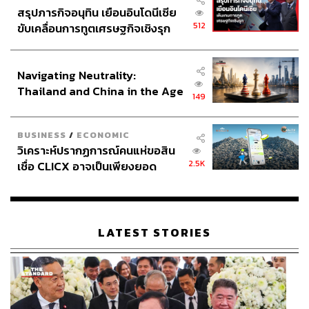
สรุปภารกิจอนุทิน เยือนอินโดนีเซีย
512
ขับเคลื่อนการทูตเศรษฐกิจเชิงรุก
ประกาศหุ้นส่วนยุทธศาสตร์ไทย –
อินโดนีเซีย
Navigating Neutrality:
Thailand and China in the Age
149
of a New Global Order
BUSINESS
/
ECONOMIC
วิเคราะห์ปรากฏการณ์คนแห่ขอสิน
2.5K
เชื่อ CLICX อาจเป็นเพียงยอด
ภูเขาน้ำแข็ง ของปัญหาหนี้ครัว
เรือนไทยที่ถูกซุกไว้
LATEST STORIES