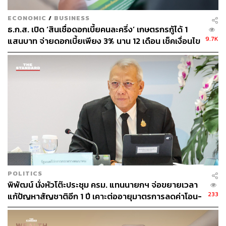
ECONOMIC
/
BUSINESS
ธ.ก.ส. เปิด ‘สินเชื่อดอกเบี้ยคนละครึ่ง’ เกษตรกรกู้ได้ 1
9.7K
แสนบาท จ่ายดอกเบี้ยเพียง 3% นาน 12 เดือน เช็คเงื่อนไข
ที่นี่
POLITICS
พิพัฒน์ นั่งหัวโต๊ะประชุม ครม. แทนนายกฯ จ่อขยายเวลา
233
แก้ปัญหาสัญชาติอีก 1 ปี เคาะต่ออายุมาตรการลดค่าโอน-
จดจำนอง 0.01%