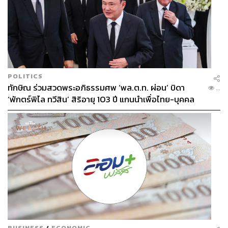
POLITICS
ทักษิณ ร่วมสวดพระอภิธรรมศพ ‘พล.ต.ท. ผ่อน’ บิดา
...
‘พักตร์พิไล ทวีสิน’ สิริอายุ 103 ปี แกนนำเพื่อไทย-บุคคล
หลากวงการร่วมอาลัย
BUSINESS
/
ECONOMIC