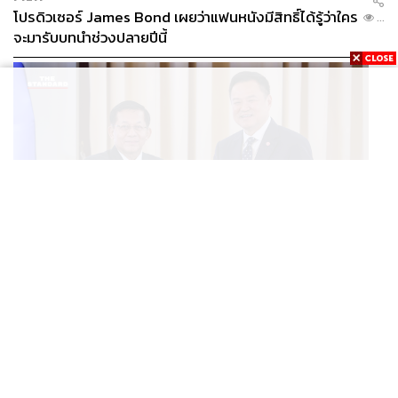
โปรดิวเซอร์ James Bond เผยว่าแฟนหนังมีสิทธิ์ได้รู้ว่าใคร
...
จะมารับบทนำช่วงปลายปีนี้
WORLD
อนุทิน-มินอ่องหล่าย ออกแถลงการณ์ร่วม หนุนความร่วม
...
มือรอบด้าน ยกระดับปราบอาชญากรรมข้ามชาติ แก้ปัญหา
หมอกควัน-มลพิษทางน้ำ