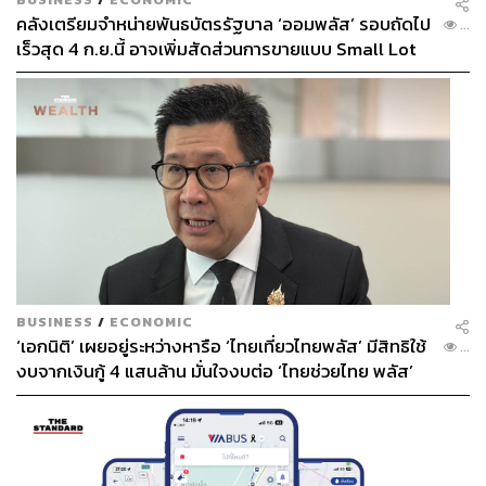
คลังเตรียมจำหน่ายพันธบัตรรัฐบาล ‘ออมพลัส’ รอบถัดไป
...
เร็วสุด 4 ก.ย.นี้ อาจเพิ่มสัดส่วนการขายแบบ Small Lot
First มากขึ้น
BUSINESS
/
ECONOMIC
‘เอกนิติ’ เผยอยู่ระหว่างหารือ ‘ไทยเที่ยวไทยพลัส’ มีสิทธิใช้
...
งบจากเงินกู้ 4 แสนล้าน มั่นใจงบต่อ ‘ไทยช่วยไทย พลัส’
เฟส 2 มีเพียงพอ