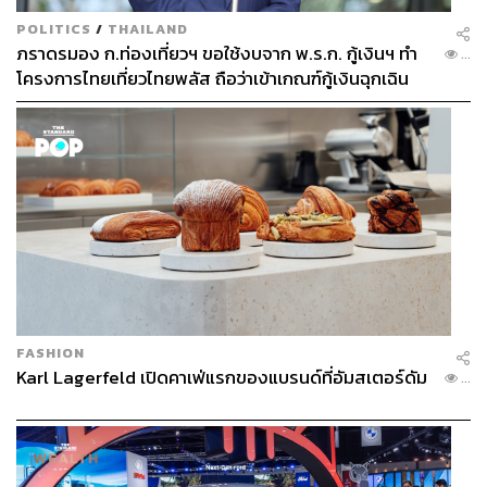
POLITICS
/
THAILAND
ภราดรมอง ก.ท่องเที่ยวฯ ขอใช้งบจาก พ.ร.ก. กู้เงินฯ ทำ
...
โครงการไทยเที่ยวไทยพลัส ถือว่าเข้าเกณฑ์กู้เงินฉุกเฉิน
FASHION
Karl Lagerfeld เปิดคาเฟ่แรกของแบรนด์ที่อัมสเตอร์ดัม
...