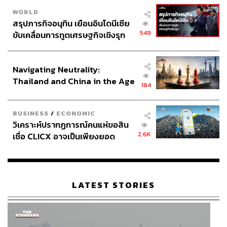
WORLD
สรุปภารกิจอนุทิน เยือนอินโดนีเซีย
549
ขับเคลื่อนการทูตเศรษฐกิจเชิงรุก
ประกาศหุ้นส่วนยุทธศาสตร์ไทย –
อินโดนีเซีย
Navigating Neutrality:
Thailand and China in the Age
184
of a New Global Order
BUSINESS
/
ECONOMIC
วิเคราะห์ปรากฏการณ์คนแห่ขอสิน
2.6K
เชื่อ CLICX อาจเป็นเพียงยอด
ภูเขาน้ำแข็ง ของปัญหาหนี้ครัว
เรือนไทยที่ถูกซุกไว้
LATEST STORIES