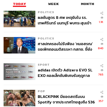
TODAY
WEEK
MONTH
POLITICS
ผลชันสูตร 8 ศพ เหตุยิงใน รร.
1.1K
เทพศิรินทร์ นนทบุรี พบกระสุนเข้า
จุดสำคัญ ‘ศีรษะ-หน้าอก’ ครูถูกยิง
4 นัด จากระยะไกล
POLITICS
ศาลปกครองไม่รับฟ้อง ‘หมอสรณ’
840
ขอเพิกถอนมติสรรหา กสทช. ชี้ยัง
ไม่ใช่ผู้เดือดร้อนเสียหาย
SPORT
adidas เปิดตัว Adizero EVO SL
765
EXO คอลเล็กชันพิเศษรับฤดูกาล
College Football
POP
BLACKPINK มียอดสตรีมบน
357
Spotify จากประเทศไทยสูงถึง 536