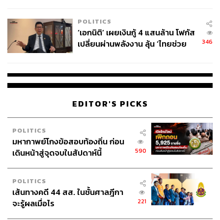
ล้านครั้ง ตลอด 10 ปีที่ผ่านมา
POLITICS
‘เอกนิติ’ เผยเงินกู้ 4 แสนล้าน โฟกัส
346
เปลี่ยนผ่านพลังงาน ลุ้น ‘ไทยช่วย
ไทยพลัส’ เฟส 2 รอประเมินความ
เหมาะสม
EDITOR'S PICKS
POLITICS
มหากาพย์โกงข้อสอบท้องถิ่น ก่อน
590
เดินหน้าสู่จุดจบในสัปดาห์นี้
POLITICS
เส้นทางคดี 44 สส. ในชั้นศาลฎีกา
221
จะรู้ผลเมื่อไร