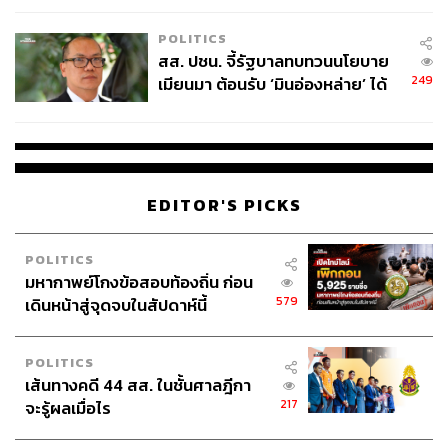
เหมาะสม
POLITICS
สส. ปชน. จี้รัฐบาลทบทวนนโยบาย
249
เมียนมา ต้อนรับ ‘มินอ่องหล่าย’ ได้
แค่สัญญาว่างเปล่า
EDITOR'S PICKS
POLITICS
มหากาพย์โกงข้อสอบท้องถิ่น ก่อน
579
เดินหน้าสู่จุดจบในสัปดาห์นี้
POLITICS
เส้นทางคดี 44 สส. ในชั้นศาลฎีกา
217
จะรู้ผลเมื่อไร