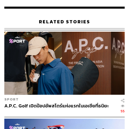
THE STANDARD SPORT
WHERE SPORT MEETS STYLE สำนักข่าว
กีฬา และสปอร์ตไลฟ์สไตล์ โดยทีมข่าว THE
STANDARD
RELATED STORIES
SPORT
A.P.C. Golf เปิดป๊อปอัพสโตร์แห่งแรกในเอเชียที่ธนิยะ
55