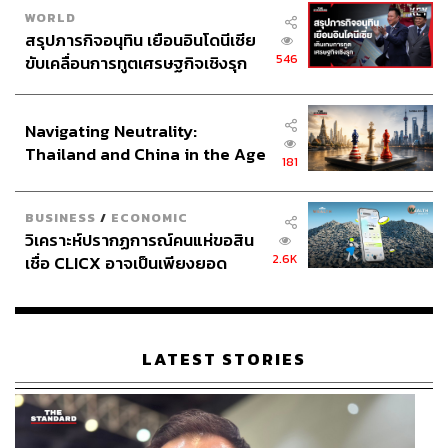
WORLD
สรุปภารกิจอนุทิน เยือนอินโดนีเซีย
546
ขับเคลื่อนการทูตเศรษฐกิจเชิงรุก
ประกาศหุ้นส่วนยุทธศาสตร์ไทย –
อินโดนีเซีย
Navigating Neutrality:
Thailand and China in the Age
181
of a New Global Order
BUSINESS
/
ECONOMIC
วิเคราะห์ปรากฏการณ์คนแห่ขอสิน
2.6K
เชื่อ CLICX อาจเป็นเพียงยอด
ภูเขาน้ำแข็ง ของปัญหาหนี้ครัว
เรือนไทยที่ถูกซุกไว้
LATEST STORIES