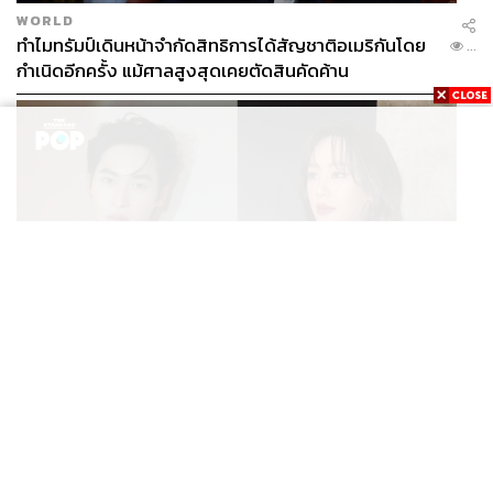
WORLD
ทำไมทรัมป์เดินหน้าจำกัดสิทธิการได้สัญชาติอเมริกันโดย
...
กำเนิดอีกครั้ง แม้ศาลสูงสุดเคยตัดสินคัดค้าน
ENTERTAINMENT
เก้า นพเก้า และ พาย รินรดา เตรียมร่วมงานกันใน ‘รสกาล
...
Enchanted Taste In Time’