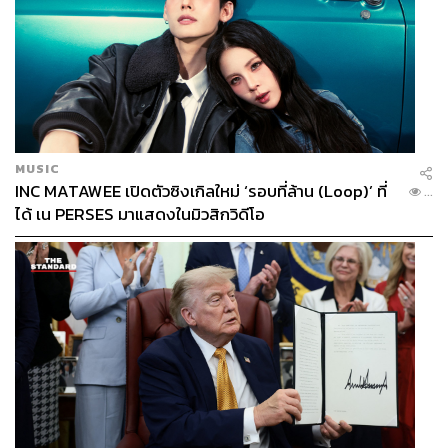
MUSIC
INC MATAWEE เปิดตัวซิงเกิลใหม่ ‘รอบที่ล้าน (Loop)’ ที่
...
ได้ เน PERSES มาแสดงในมิวสิกวิดีโอ