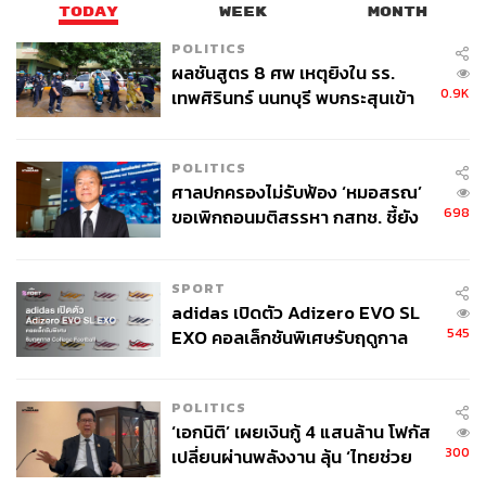
TODAY
WEEK
MONTH
POLITICS
ผลชันสูตร 8 ศพ เหตุยิงใน รร.
0.9K
เทพศิรินทร์ นนทบุรี พบกระสุนเข้า
จุดสำคัญ ‘ศีรษะ-หน้าอก’ ครูถูกยิง
4 นัด จากระยะไกล
POLITICS
ศาลปกครองไม่รับฟ้อง ‘หมอสรณ’
698
ขอเพิกถอนมติสรรหา กสทช. ชี้ยัง
ไม่ใช่ผู้เดือดร้อนเสียหาย
SPORT
adidas เปิดตัว Adizero EVO SL
545
EXO คอลเล็กชันพิเศษรับฤดูกาล
College Football
POLITICS
‘เอกนิติ’ เผยเงินกู้ 4 แสนล้าน โฟกัส
300
เปลี่ยนผ่านพลังงาน ลุ้น ‘ไทยช่วย
ไทยพลัส’ เฟส 2 รอประเมินความ