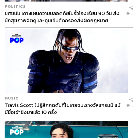
POLITICS
ยศชนัน เคาะแผนความปลอดภัยในรั้วโรงเรียน 90 วัน ส่ง
...
นักสุขภาพจิตดูแล-คุมเข้มคัดกรองสิ่งผิดกฎหมาย
MUSIC
Travis Scott ไม่รู้สึกกดดันที่ไม่เคยชนะรางวัลแกรมมี่ แม้
...
มีชื่อเข้าชิงมาแล้ว 10 ครั้ง