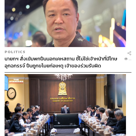
POLITICS
นายกฯ สั่งเข้มพกปืนนอกเคหสถาน ชี้ไม่ใช่เจ้าหน้าที่มีโทษ
...
อุกฉกรรจ์ ปืนถูกขโมยก่อเหตุ เจ้าของร่วมรับผิด