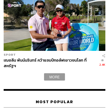
SPORT
เฌอลีน พันน์นรินทร์ คว้าแชมป์กอล์ฟเยาวชนโลก ที่
2.4K
สหรัฐฯ
MORE
MOST POPULAR