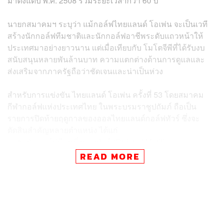
มาตั้งแต่ปี พ.ศ. 2508 รวมระยะเวลากว่า 60 ปี
นายกสมาคมฯ ระบุว่า แม้กอล์ฟไทยแลนด์ โอเพ่น จะเป็นเวที
สร้างนักกอล์ฟทีมชาติและนักกอล์ฟอาชีพระดับแถวหน้าให้
ประเทศมาอย่างยาวนาน แต่เมื่อเทียบกับ โมโตจีพีที่ได้รับงบ
สนับสนุนหลายพันล้านบาท ความแตกต่างด้านการดูแลและ
ส่งเสริมจากภาครัฐถือว่าชัดเจนและน่าเป็นห่วง
สำหรับการแข่งขัน ไทยแลนด์ โอเพ่น ครั้งที่ 53 โดยสมาคม
กีฬากอล์ฟแห่งประเทศไทย ในพระบรมราชูปถัมภ์ ถือเป็น
รายการปิดท้ายฤดูกาลของออลไทยแลนด์กอล์ฟทัวร์ ซึ่งจะ
ตัดสินสำคัญหลายตำแหน่ง ได้แก่
นักกอล์ฟมือหนึ่งของทัวร์ (Order of Merit)
นักกอล์ฟดาวรุ่งยอดเยี่ยม
READ MORE
ผู้เล่นที่รักษาทัวร์การ์ดเพื่อสิทธิ์ลงแข่งในฤดูกาลหน้า
ทั้งนี้ มีนักกอล์ฟไทยคว้าแชมป์ ไทยแลนด์ โอเพ่น ทั้งหมด 9
คน ได้แก่ สุเทพ มีสวัสดิ์ (ปี 2534), บุญชู เรืองกิจ 2 สมัย (ปี
2535 และ 2547), ประหยัด มากแสง (ปี 2556), รฐนน วรรณ