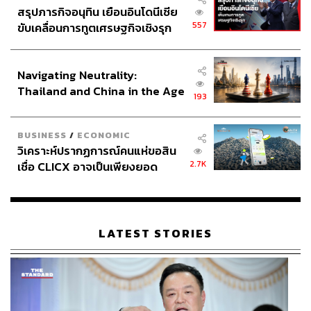
สรุปภารกิจอนุทิน เยือนอินโดนีเซีย
557
ขับเคลื่อนการทูตเศรษฐกิจเชิงรุก
ประกาศหุ้นส่วนยุทธศาสตร์ไทย –
อินโดนีเซีย
Navigating Neutrality:
Thailand and China in the Age
193
of a New Global Order
BUSINESS
/
ECONOMIC
วิเคราะห์ปรากฏการณ์คนแห่ขอสิน
2.7K
เชื่อ CLICX อาจเป็นเพียงยอด
ภูเขาน้ำแข็ง ของปัญหาหนี้ครัว
เรือนไทยที่ถูกซุกไว้
LATEST STORIES