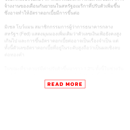
จ้างงานของเดือนกันยายนในสหรัฐอเมริกาที่ปรับตัวเพิ่มขึ้น
ซึ่งอาจทำให้อัตราดอกเบี้ยมีการขึ้นต่อ
มิเชล โบว์แมน สมาชิกกรรมการผู้ว่าการธนาคารกลาง
สหรัฐฯ (Fed) แสดงมุมมองเพิ่มเติมว่าตัวเลขเงินเฟ้อยังคงสูง
เกินไป และการขึ้นอัตราดอกเบี้ยต่ออาจเป็นเรื่องจำเป็น แต่
ทั้งนี้ตัวเลขอัตราดอกเบี้ยที่อยู่ในระดับสูงถือว่าเป็นผลเชิงลบ
ต่อทองคำ
ในขณะที่ราคาแร่มีค่าปรับตัวขึ้นมาราว 1.2% ทั้งนี้ในช่วงวัน
ศุกร์ที่ผ่านมา (6 ตุลาคม) ราคาทองคำก็ปรับตัวขึ้นเล็กน้อย
แล้วราว 0.7% เช่นกัน หลังจากที่ทำจุดต่ำสุดไปเมื่อเดือน
READ MORE
มีนาคมที่ผ่านมา เป็นผลจากการที่ Fed ให้สัญญาณเกี่ยวกับ
นโยบายทางการเงินแบบตึงเครียด ควบคู่ไปกับพันธบัตร
สหรัฐฯ ที่กำลังเร่งตัวขึ้นอย่างต่อเนื่อง ทำให้สินทรัพย์ที่ไม่มี
ดอกผลอย่างทองคำโดนกดดันมาโดยตลอด
อ้างอิง: