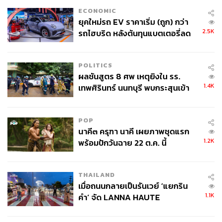
ECONOMIC
ยุคใหม่รถ EV ราคาเริ่ม (ถูก) กว่า
2.5K
รถไฮบริด หลังต้นทุนแบตเตอรี่ลด
ลง - จีนแห่บุกตลาดเกิดใหม่
POLITICS
ผลชันสูตร 8 ศพ เหตุยิงใน รร.
1.4K
เทพศิรินทร์ นนทบุรี พบกระสุนเข้า
จุดสำคัญ ‘ศีรษะ-หน้าอก’ ครูถูกยิง
4 นัด จากระยะไกล
POP
นาคี๓ ครุฑา นาคี เผยภาพชุดแรก
1.2K
พร้อมปักวันฉาย 22 ต.ค. นี้
THAILAND
เมื่อถนนกลายเป็นรันเวย์ ‘แยกริน
1.1K
คำ’ จัด LANNA HAUTE
COUTURE กลางสายฝน