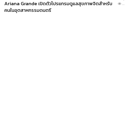
Ariana Grande เปิดตัวโปรแกรมดูแลสุขภาพจิตสำหรับ
...
คนในอุตสาหกรรมดนตรี
News
Wealth
Pop
Podcast
Video
Now
Opinion
Careers
Events
Privacy
About
Contact
Policy
FOR
ADVERTISING
MEMBERSHIP