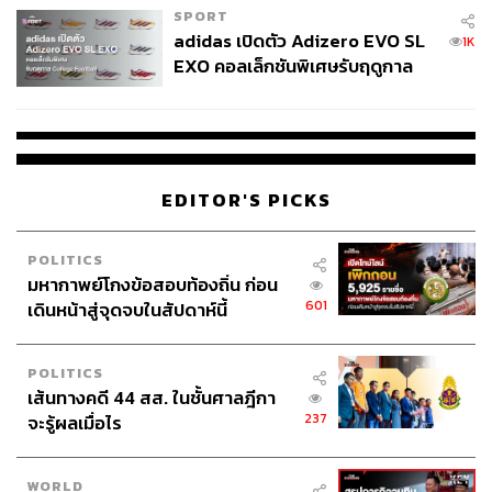
SPORT
adidas เปิดตัว Adizero EVO SL
1K
EXO คอลเล็กชันพิเศษรับฤดูกาล
College Football
EDITOR'S PICKS
POLITICS
มหากาพย์โกงข้อสอบท้องถิ่น ก่อน
601
เดินหน้าสู่จุดจบในสัปดาห์นี้
POLITICS
เส้นทางคดี 44 สส. ในชั้นศาลฎีกา
237
จะรู้ผลเมื่อไร
WORLD