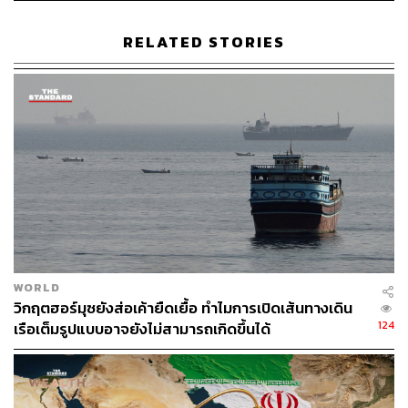
RELATED STORIES
53
ABOUT THE AUTHOR
ตฤณ ตารพล
Junior Content Creator ประจำกอง
บรรณาธิการข่าว THE STANDARD
WEALTH
WORLD
วิกฤตฮอร์มุซยังส่อเค้ายืดเยื้อ ทำไมการเปิดเส้นทางเดิน
124
เรือเต็มรูปแบบอาจยังไม่สามารถเกิดขึ้นได้