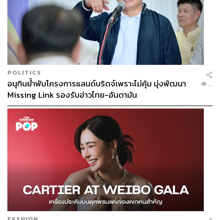
POLITICS
อนุทินย้ำพับโครงการแลนด์บริดจ์เพราะไม่คุ้ม มุ่งพัฒนา
...
Missing Link รองรับอ่าวไทย-อันดามัน
FASHION