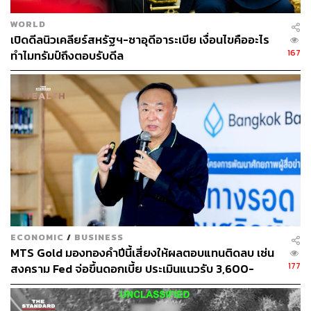
WORLD
เปิดดีลนิวเคลียร์สหรัฐฯ-ซาอุดีอาระเบีย เงื่อนไขคืออะไร
167
ทำไมทรัมป์ถึงตอบรับดีล
ECONOMIC
/
BUSINESS
MTS Gold มองทองคำปีนี้เสี่ยงให้ผลตอบแทนติดลบ เซ่น
177
สงคราม Fed จ่อขึ้นดอกเบี้ย ประเมินแนวรับ 3,600-
3,800 ดอลลาร์ต่อออนซ์