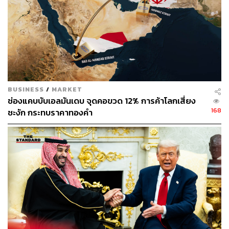
BUSINESS
/
MARKET
ช่องแคบบับเอลมันเดบ จุดคอขวด 12% การค้าโลกเสี่ยง
168
ชะงัก กระทบราคาทองคำ