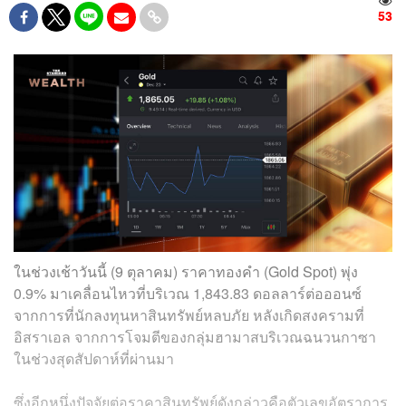
53
ในช่วงเช้าวันนี้ (9 ตุลาคม) ราคาทองคำ (Gold Spot) พุ่ง
0.9% มาเคลื่อนไหวที่บริเวณ 1,843.83 ดอลลาร์ต่อออนซ์
จากการที่นักลงทุนหาสินทรัพย์หลบภัย หลังเกิดสงครามที่
อิสราเอล จากการโจมตีของกลุ่มฮามาสบริเวณฉนวนกาซา
ในช่วงสุดสัปดาห์ที่ผ่านมา
ซึ่งอีกหนึ่งปัจจัยต่อราคาสินทรัพย์ดังกล่าวคือตัวเลขอัตราการ