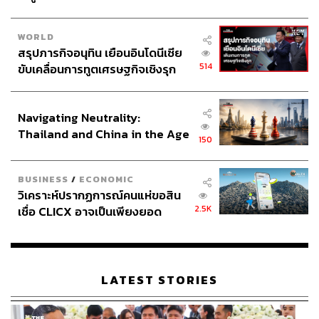
(GIT)
WORLD
สรุปภารกิจอนุทิน เยือนอินโดนีเซีย
514
ขับเคลื่อนการทูตเศรษฐกิจเชิงรุก
ประกาศหุ้นส่วนยุทธศาสตร์ไทย –
อินโดนีเซีย
Navigating Neutrality:
Thailand and China in the Age
212
150
of a New Global Order
BUSINESS
/
ECONOMIC
ABOUT THE AUTHOR
วิเคราะห์ปรากฏการณ์คนแห่ขอสิน
THE STANDARD TEAM
2.5K
เชื่อ CLICX อาจเป็นเพียงยอด
กองบรรณาธิการ THE STANDARD
ภูเขาน้ำแข็ง ของปัญหาหนี้ครัว
เรือนไทยที่ถูกซุกไว้
LATEST STORIES