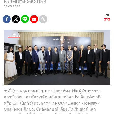
โดย
THE STANDARD TEAM
25.05.2026
212
วันนี้ (25 พฤษภาคม) สุเมธ ประสงค์พงษ์ชัย ผู้อำนวยการ
สถาบันวิจัยและพัฒนาอัญมณีและเครื่องประดับแห่งชาติ
หรือ GIT เปิดตัวโครงการ ‘The Cut’” Design • Identity •
Challenge ศึกประชันอัตลักษณ์ เจียระไนฝันสู่เวทีโลก