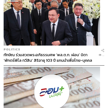
POLITICS
ทักษิณ ร่วมสวดพระอภิธรรมศพ ‘พล.ต.ท. ผ่อน’ บิดา
...
‘พักตร์พิไล ทวีสิน’ สิริอายุ 103 ปี แกนนำเพื่อไทย-บุคคล
หลากวงการร่วมอาลัย