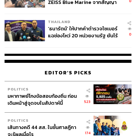
0
ZEISS Blue Marine จากสัญญา
ผลิต 8.3 ล้าน สู่ข้อพิพาท ‘มา
เวลล์ฯ’ ฟ้อง ‘โทน บางแค’ ผิดนัด
THAILAND
จ่ายหนี้-แอบระบุแบรนด์
‘ธนารัตน์’ ให้ปากคำตำรวจไซเบอร์
0
แฉช่องโหว่ 20 หน่วยงานรัฐ ยันไร้
นัยทางการเมือง
EDITOR'S PICKS
POLITICS
มหากาพย์โกงข้อสอบท้องถิ่น ก่อน
523
เดินหน้าสู่จุดจบในสัปดาห์นี้
TAGS:
อัญมณี
เครื่องประดับ
Thailand
เวทีโลก
POLITICS
สุเมธ ประสงค์พงษ์ชัย
เส้นทางคดี 44 สส. ในชั้นศาลฎีกา
สถาบันวิจัยและพัฒนาอัญมณีและเครื่องประดับแห่งชาติ
174
จะรู้ผลเมื่อไร