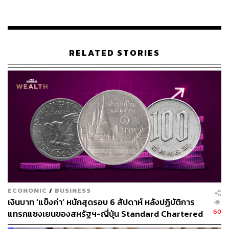
ประดับไทย ในเขตบางรัก สัมพันธวงศ์ และพระนคร ซึ่งถือ
เป็นย่านแห่งการค้า งานช่างฝีมือ และวัฒนธรรมเครื่อง
ประดับไทยที่สืบทอดมาอย่างยาวนาน โดยเปิดพื้นที่ให้ผู้เข้า
แข่งขันได้จัดแสดงและจำหน่ายผลงานต่อผู้ซื้อทั้งชาวไทย
RELATED STORIES
และต่างประเทศ
นอกจากนี้ โครงการยังได้รับความร่วมมือจาก ทีมผู้ผลิต
รายการมืออาชีพอย่าง ’KANTANA‘ ในการผลิตและถ่ายทอด
เรื่องราวผ่านรายการเรียลลิตี้ เพื่อสร้างการรับรู้ในวงกว้าง
และผลักดัน Soft Power อัญมณีและเครื่องประดับไทยสู่
สายตาผู้ชมระดับสากล
สำหรับผู้ชนะการแข่งขัน จะได้รับรางวัลรวมมูลค่ากว่า
2,500,000 บาท พร้อมโอกาสสำคัญในการสร้างเครือข่าย
ธุรกิจ และต่อยอดสู่การเป็นผู้ประกอบการอัญมณีและเครื่อง
ECONOMIC
/
BUSINESS
ประดับในระดับนานาชาติ
เงินบาท ‘แข็งค่า’ หนักสุดรอบ 6 สัปดาห์ หลังปฏิบัติการ
60
แทรกแซงเยนของสหรัฐฯ-ญี่ปุ่น Standard Chartered
ทั้งนี้ โครงการเปิดรับสมัครผู้ประกอบการ ช่างฝีมือ นัก
เปิดเป้าสิ้นปีนี้จ่อแข็งต่อแตะ 32.50 บาทต่อดอลลาร์