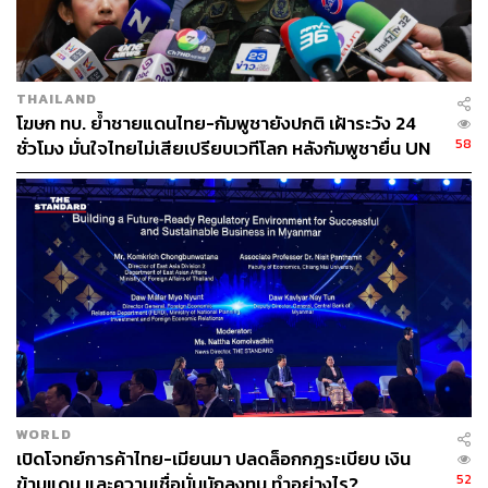
THAILAND
โฆษก ทบ. ย้ำชายแดนไทย-กัมพูชายังปกติ เฝ้าระวัง 24
58
ชั่วโมง มั่นใจไทยไม่เสียเปรียบเวทีโลก หลังกัมพูชายื่น UN
รับรอง MOU43
WORLD
เปิดโจทย์การค้าไทย-เมียนมา ปลดล็อกกฎระเบียบ เงิน
52
ข้ามแดน และความเชื่อมั่นนักลงทุน ทำอย่างไร?