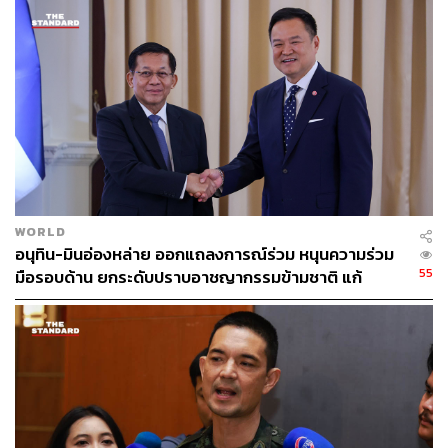
ออกแบบ นิสิต นักศึกษา และผู้สนใจทั่วไป ทั้งในรูปแบบเดี่ยว
และแบบทีม ตั้งแต่วันนี้ – 7 มิถุนายน 2569
ผู้สนใจสามารถติดตามรายละเอียดเพิ่มเติมและสมัครเข้าร่วม
โครงการได้ที่
https://forms.gle/YRQMu3kQqmNwZtPQ7
ติดตามข่าวสารเพิ่มเติม
https://www.facebook.com/the
cutreallity/
WORLD
อนุทิน-มินอ่องหล่าย ออกแถลงการณ์ร่วม หนุนความร่วม
55
มือรอบด้าน ยกระดับปราบอาชญากรรมข้ามชาติ แก้
ปัญหาหมอกควัน-มลพิษทางน้ำ