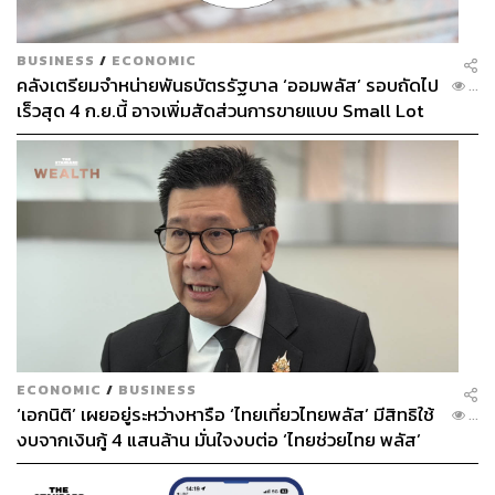
BUSINESS
/
ECONOMIC
คลังเตรียมจำหน่ายพันธบัตรรัฐบาล ‘ออมพลัส’ รอบถัดไป
...
เร็วสุด 4 ก.ย.นี้ อาจเพิ่มสัดส่วนการขายแบบ Small Lot
First มากขึ้น
ECONOMIC
/
BUSINESS
‘เอกนิติ’ เผยอยู่ระหว่างหารือ ‘ไทยเที่ยวไทยพลัส’ มีสิทธิใช้
...
งบจากเงินกู้ 4 แสนล้าน มั่นใจงบต่อ ‘ไทยช่วยไทย พลัส’
เฟส 2 มีเพียงพอ