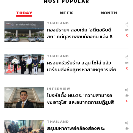
MOST POPULAR
TODAY
WEEK
MONTH
THAILAND
กองปราบฯ สอบเข้ม ‘อดีตอธิบดี
0
สถ.’ คดีทุจริตสอบท้องถิ่น แจ้ง 6
ข้อหาหนัก จ่อชง ป.ป.ช. 12 ส.ค. นี้
THAILAND
ครอบครัวรับร่าง ฮลุน โซโล่ แล้ว
0
เตรียมส่งชันสูตรหาสาเหตุการเสีย
ชีวิต
INTERVIEW
ไขรหัสตั้ง ผบ.ตร. ‘ความสามารถ
0
vs อาวุโส’ และอนาคตการปฏิรูปสี
กากี กับ พล.ต.อ. เอก อังสนานนท์
THAILAND
สรุปมหากาพย์กล้องส่องพระ