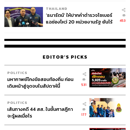
THAILAND
‘ธนารัตน์’ ให้ปากคำตำรวจไซเบอร์
453
แฉช่องโหว่ 20 หน่วยงานรัฐ ยันไร้
นัยทางการเมือง
EDITOR'S PICKS
POLITICS
มหากาพย์โกงข้อสอบท้องถิ่น ก่อน
531
เดินหน้าสู่จุดจบในสัปดาห์นี้
POLITICS
เส้นทางคดี 44 สส. ในชั้นศาลฎีกา
177
จะรู้ผลเมื่อไร