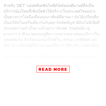
สำหรับ ‘GET’ แอปพลิเคชันไลฟ์สไตล์ออนดีมานด์ถือเป็น
บริการน้องใหม่ที่เพิ่งเปิดตัวให้บริการในประเทศไทยอย่าง
เป็นทางการไปเมื่อเดือนกุมภาพันธ์ที่ผ่านมา ข้อได้เปรียบคือ
เป็นบริษัทในเครือเดียวกันกับสตาร์ทอัพสัญชาติอินโดนีเซียที่
ประสบความสำเร็จมาแล้วอย่าง ‘GoJek’ ปัจจุบันมีอายุ
มากกว่า 6 เดือน จุดเด่นอยู่ที่ความหลากหลายของบริการใน
แพลตฟอร์ม ทั้งเรียกมอเตอร์ไซค์วิน, ส่งของ, e-Wallet และ
สั่งอาหาร มียอดผู้ใช้งานรวมเฉลี่ยกว่า 500,000 รายต่อเดือน
โดย ‘บริการสั่งอาหาร’ ถือเป็นผลิตภัณฑ์ระดับแฟลกชิปของ
GET ที่มีส่วนแบ่งรายได้ในปัจจุบันครอบคลุมมากกว่า 50%
ของบริษัท เมื่อนับจากช่วงไตรมาส 1 ที่ผ่านมาจนถึงไตรมาส
READ MORE
2 นี้ พบว่า อัตราการเติบโตของยอดการใช้บริการสั่งอาหาร
ผ่าน GET ก็สูงกว่า 168% ส่วนร้านอาหารจะเน้นไปที่กลุ่ม
สตรีทฟู้ดเป็นหลัก และมีให้เลือกมากกว่า 22,000 ร้าน
ครอบคลุมพื้นที่ในกรุงเทพฯ และปริมณฑลในบางจุด ด้วยค่า
สั่งเริ่มต้นที่ 10 บาท