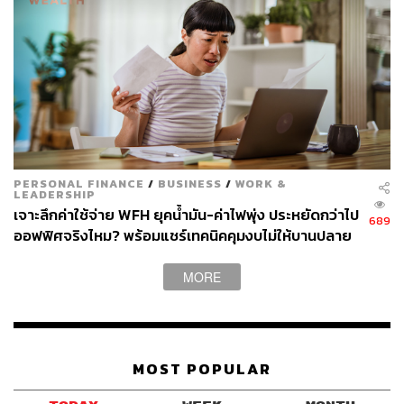
ABOUT THE AUTHOR
ปณชัย อารีเพิ่มพร
นักการตลาดผู้ฝักใฝ่ในแวดวงนวัตกรรมและ
เทคโนโลยี แต่บางทีก็เผลอมีใจให้วัฒนธรรม
POP อยู่ร่ำไป ใช้เวลาว่างไปกับการเสพศิลป์
และเฝ้ามองปรากฏการณ์ทางสังคม
PERSONAL FINANCE
/
BUSINESS
/
WORK &
LEADERSHIP
เจาะลึกค่าใช้จ่าย WFH ยุคน้ำมัน-ค่าไฟพุ่ง ประหยัดกว่าไป
689
ออฟฟิศจริงไหม? พร้อมแชร์เทคนิคคุมงบไม่ให้บานปลาย
MORE
MOST POPULAR