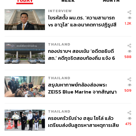
TODAY
WEEK
MONTH
INTERVIEW
ไขรหัสตั้ง ผบ.ตร. ‘ความสามารถ
1.2K
vs อาวุโส’ และอนาคตการปฏิรูปสี
กากี กับ พล.ต.อ. เอก อังสนานนท์
THAILAND
กองปราบฯ สอบเข้ม ‘อดีตอธิบดี
588
สถ.’ คดีทุจริตสอบท้องถิ่น แจ้ง 6
ข้อหาหนัก จ่อชง ป.ป.ช. 12 ส.ค. นี้
THAILAND
สรุปมหากาพย์กล้องส่องพระ
509
ZEISS Blue Marine จากสัญญา
ผลิต 8.3 ล้าน สู่ข้อพิพาท ‘มา
เวลล์ฯ’ ฟ้อง ‘โทน บางแค’ ผิดนัด
THAILAND
จ่ายหนี้-แอบระบุแบรนด์
ครอบครัวรับร่าง ฮลุน โซโล่ แล้ว
475
เตรียมส่งชันสูตรหาสาเหตุการเสีย
ชีวิต