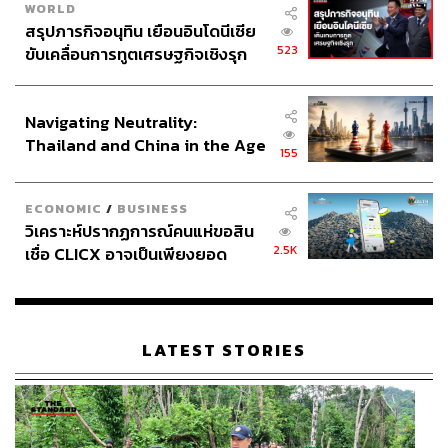
WORLD
สรุปภารกิจอนุทิน เยือนอินโดนีเซีย
523
ขับเคลื่อนการทูตเศรษฐกิจเชิงรุก
ประกาศหุ้นส่วนยุทธศาสตร์ไทย –
อินโดนีเซีย
Navigating Neutrality:
Thailand and China in the Age
155
of a New Global Order
ECONOMIC
/
BUSINESS
วิเคราะห์ปรากฏการณ์คนแห่ขอสิน
2.5K
เชื่อ CLICX อาจเป็นเพียงยอด
ภูเขาน้ำแข็ง ของปัญหาหนี้ครัว
เรือนไทยที่ถูกซุกไว้
LATEST STORIES