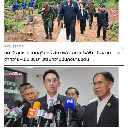
POLITICS
มท. 2 ลุยชายแดนสุรินทร์ สั่ง กฟภ. ขยายไฟฟ้า ‘ปราสาท
...
ตาควาย–เนิน 350’ เสริมความมั่นคงชายแดน