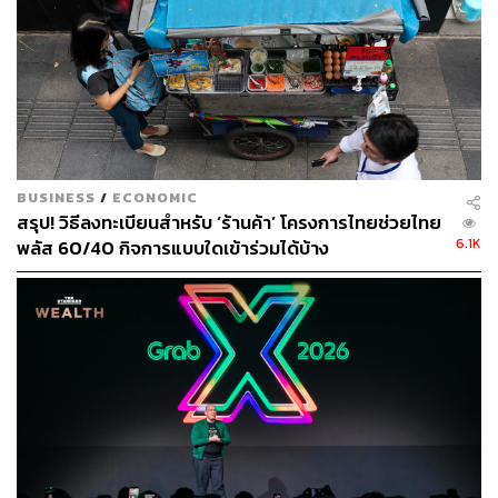
อย่างดีว่าการแข่งขันในอุตสาหกรรมนี้ดุเดือดแค่ไหน ซึ่งถือ
เป็นกลยุทธ์ที่ผู้ให้บริการต้องช่วยกันบิลด์ตลาดเพื่อให้ผู้ใช้งาน
หันมาใช้บริการกันเป็นจำนวนมาก
อีกหนึ่งจุดต่างที่ทำให้ GET โดดเด่นเหนือคู่แข่ง อยู่ที่การนำ
เทคโนโลยีนวัตกรรมและโนว์ฮาวจาก GoJek มาปรับใช้งาน
เพื่อ Localize ให้เข้ากับพฤติกรรมผู้ใช้งานในไทยให้ได้มาก
BUSINESS
/
ECONOMIC
ที่สุด (จุดนี้น่าสนใจว่าจะนำ Cloud Kitchen เข้ามาใช้กับ
สรุป! วิธีลงทะเบียนสำหรับ ‘ร้านค้า’ โครงการไทยช่วยไทย
ตลาดไทยหรือไม่) ขณะที่จนถึงสิ้นปีนี้ จะเน้นทำตลาดบริการ
6.1K
พลัส 60/40 กิจการแบบใดเข้าร่วมได้บ้าง
สั่งอาหารเป็นหลัก ก่อนจะเปิดตัวบริการใหม่ๆ ที่ไม่ใช่แค่ร่วม
เดินทางหรือรับส่งของในช่วงปีหน้า
ประเด็นที่น่าสนใจที่หลายคนให้ความสนใจมากที่สุดคือ การ
เปลี่ยนบรรจุภัณฑ์มาใช้วัสดุประเภทที่ย่อยสลายได้ด้วยตัวเอง
และไม่ใช่พลาสติก ซึ่งในวันที่บริการสั่งอาหารผ่านแอปฯ ได้
รับความนิยมมากขึ้น ขยะพลาสติกจำพวกบรรจุภัณฑ์อาหาร
ก็เพิ่มขึ้นตามไปด้วย โดยตอนนี้มีผู้ประกอบการเพียงไม่กี่ราย
เท่านั้นที่เห็นความสำคัญในประเด็นดังกล่าว ขณะที่ GET