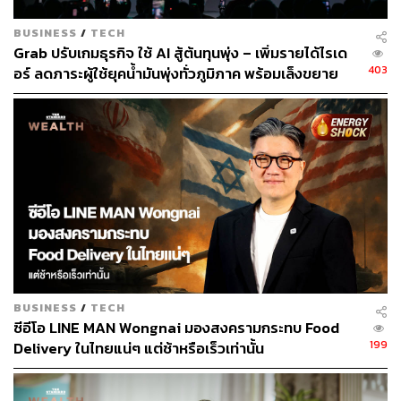
มองว่าแนวคิดบรรจุภัณฑ์ก็เป็นสิ่งที่ GET เล็งเห็นเช่นเดียวกัน
แต่ยังอยู่ในระหว่างการพิจารณานำมาปรับใช้จริง ซึ่งอาจจะ
BUSINESS
/
TECH
เริ่มต้นกับร้านอาหารที่มีแนวร่วมเดียวกันและเข้าใจความ
Grab ปรับเกมธุรกิจ ใช้ AI สู้ต้นทุนพุ่ง – เพิ่มรายได้ไรเด
สำคัญของประเด็นบรรจุภัณฑ์รักษ์โลก
403
อร์ ลดภาระผู้ใช้ยุคน้ำมันพุ่งทั่วภูมิภาค พร้อมเล็งขยาย
โมเดลธุรกิจใหม่กระจายเสี่ยงระยะยาว
พิสูจน์อักษร: พรนภัส ชำนาญค้า
TAGS:
Food Delivery
GET
ธุรกิจส่งอาหาร
BUSINESS
/
TECH
ซีอีโอ LINE MAN Wongnai มองสงครามกระทบ Food
263
199
Delivery ในไทยแน่ๆ แต่ช้าหรือเร็วเท่านั้น