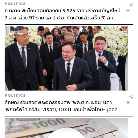
POLITICS
ก กลาง ฟันโกงสอบท้องถิ่น 5,925 ราย ประกาศบัญชีใหม่
...
7 ส.ค. ส่วน 97 ราย รอ ป.ป.ช. ขีดเส้นแล้วเสร็จ 31 ส.ค.
POLITICS
ทักษิณ ร่วมสวดพระอภิธรรมศพ ‘พล.ต.ท. ผ่อน’ บิดา
...
‘พักตร์พิไล ทวีสิน’ สิริอายุ 103 ปี แกนนำเพื่อไทย-บุคคล
หลากวงการร่วมอาลัย