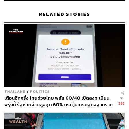
เผยว่า กลยุทธ์ของ GET ต่อจากนี้จะเน้นเจาะตลาดผู้ใช้งาน
กลุ่มกระแสหลัก (Mass) มากขึ้น เพื่อดึงผู้ใช้ในโลกออฟไลน์
RELATED STORIES
ให้หันมาใช้บริการสั่งอาหารผ่านแอปฯ เนื่องจากมองว่าคู่
แข่งในตลาด Food Delivery ของ GET ไม่ใช่ผู้ประกอบการ
เจ้าอื่นๆ แต่คือโลกออฟไลน์
เริ่มต้นจากการเปิดตัวแคมเปญ ‘อยากกินอะไร สั่ง GET เลย’
และ ‘Only At GET’ สร้างออริจินัลคอนเทนต์ในรูปแบบเมนู
อาหารสุดพิเศษ 7 เมนูจากเชฟและร้านอาหารชื่อดัง ที่ผู้
บริโภคจะสามารถสั่งได้ผ่านแพลตฟอร์มของ GET เท่านั้น
เพื่อสร้างประสบการณ์การสั่งอาหารที่ต่างออกไปจากเดิม
เริ่มตั้งแต่ 8 สิงหาคม ถึง 7 กันยายนนี้ พร้อมเปิดตัวพรี
เซนเตอร์คนแรก นนท์-ธนนท์ จำเริญ โดยต่อจากนี้จะเริ่มเดิน
THAILAND
/
POLITICS
เกมเน้นทำการตลาดสื่อสารกับกลุ่มผู้บริโภคทั้งออฟไลน์และ
เตือนอีกครั้ง ไทยช่วยไทย พลัส 60/40 เปิดลงทะเบียน
ออนไลน์
582
พรุ่งนี้ รัฐช่วยจ่ายสูงสุด 60% กระตุ้นเศรษฐกิจฐานราก
ทั่วประเทศ
เมื่อถามถึงภาพรวมการแข่งขันของธุรกิจสั่งอาหารผ่าน
แอปฯ ภิญญาให้ข้อมูลกับ THE STANDARD ว่า การทำราคา
ค่าส่งอาหารที่ 10 บาทในวันนี้น่าจะสะท้อนให้เห็นได้เป็น