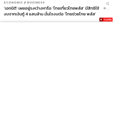
ECONOMIC
/
BUSINESS
‘เอกนิติ’ เผยอยู่ระหว่างหารือ ‘ไทยเที่ยวไทยพลัส’ มีสิทธิใช้
...
งบจากเงินกู้ 4 แสนล้าน มั่นใจงบต่อ ‘ไทยช่วยไทย พลัส’
เฟส 2 มีเพียงพอ
News
Wealth
Pop
Podcast
Video
Now
Opinion
Careers
Events
Privacy
About
Contact
Policy
FOR
ADVERTISING
MEMBERSHIP