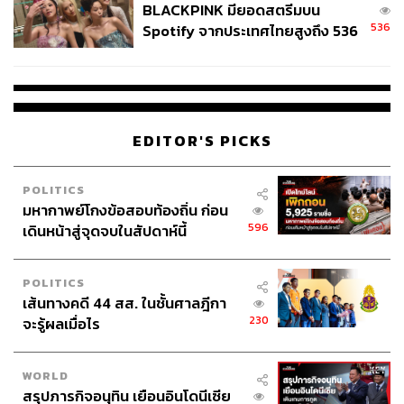
BLACKPINK มียอดสตรีมบน
536
Spotify จากประเทศไทยสูงถึง 536
ล้านครั้ง ตลอด 10 ปีที่ผ่านมา
EDITOR'S PICKS
POLITICS
มหากาพย์โกงข้อสอบท้องถิ่น ก่อน
596
เดินหน้าสู่จุดจบในสัปดาห์นี้
POLITICS
เส้นทางคดี 44 สส. ในชั้นศาลฎีกา
230
จะรู้ผลเมื่อไร
WORLD
สรุปภารกิจอนุทิน เยือนอินโดนีเซีย