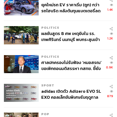
ยุคใหม่รถ EV ราคาเริ่ม (ถูก) กว่า
1.4K
รถไฮบริด หลังต้นทุนแบตเตอรี่ลด
ลง - จีนแห่บุกตลาดเกิดใหม่
POLITICS
ผลชันสูตร 8 ศพ เหตุยิงใน รร.
1.2K
เทพศิรินทร์ นนทบุรี พบกระสุนเข้า
จุดสำคัญ ‘ศีรษะ-หน้าอก’ ครูถูกยิง
4 นัด จากระยะไกล
POLITICS
ศาลปกครองไม่รับฟ้อง ‘หมอสรณ’
0.9K
ขอเพิกถอนมติสรรหา กสทช. ชี้ยัง
ไม่ใช่ผู้เดือดร้อนเสียหาย
SPORT
adidas เปิดตัว Adizero EVO SL
879
EXO คอลเล็กชันพิเศษรับฤดูกาล
College Football
POP