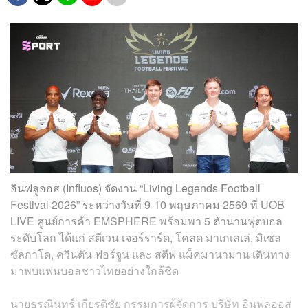
อินฟลูออส (Influos) จัดงาน “Living Legends Football
Festival 2026” ระหว่างวันที่ 9-10 พฤษภาคม 2569 ที่ UOB
LIVE ศูนย์การค้า EMSPHERE พร้อมพา 5 ตำนานฟุตบอล
ระดับโลก ได้แก่ สตีเวน เจอร์ราร์ด, โคลด มาเกเลเล่, มิเชล
ซัลกาโด, ควินตัน ฟอร์จูน และ สตีฟ แม็คมานามาน เดินทาง
มาพบแฟนบอลชาวไทยอย่างใกล้ชิด
นายธรณินทร์ เกียรติชัย กรรมการผู้จัดการ บริษัท อินฟลูออส