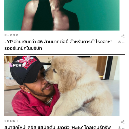
K-POP
JYP จ่ายเงินกว่า 46 ล้านบาทต่อปี สำหรับการทำโรงอาหา
...
รออร์แกนิกในบริษัท
SPORT
สมาชิกใหม่! ลูอิส แฮมิลตัน เปิดตัว ‘Halo’ โกลเดนรีทรีฟ
...