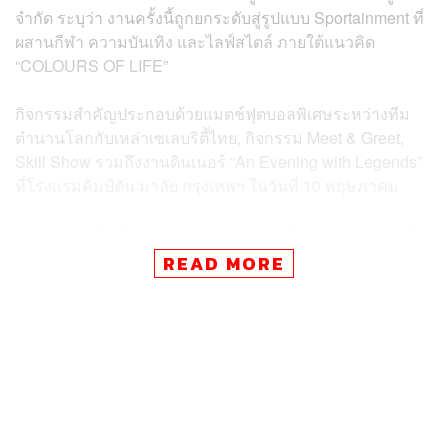
จำกัด ระบุว่า งานครั้งนี้ถูกยกระดับสู่รูปแบบ Sportainment ที่
ผสานกีฬา ความบันเทิง และไลฟ์สไตล์ ภายใต้แนวคิด
“COLOURS OF LIFE”
กิจกรรมสำคัญประกอบด้วยแมตช์ฟุตบอลพิเศษระหว่างทีม
ตำนานโลกกับเหล่าเซเลบริตี้ไทย, กิจกรรม Meet & Greet,
Skill Show รวมถึงงานดินเนอร์ “An Evening with Legends”
ที่โรงแรมคิมป์ตัน มาลัย กรุงเทพฯ ในวันที่ 10 พฤษภาคม
งานดังกล่าวได้รับการสนับสนุนจากพันธมิตรหลายราย อาทิ
การท่องเที่ยวแห่งประเทศไทย, EA SPORTS FC Mobile,
READ MORE
Trip.com, MONOMAX และ UOB LIVE เพื่อผลักดัน
ประเทศไทยสู่การเป็นศูนย์กลางอีเวนต์ Sportainment ของ
ภูมิภาค
TAGS:
กีฬาฟุตบอล
Claude Makélélé
EmSphere
Steven Gerrard
Kimpton Maa-Lai Bangkok
Steve McManaman
UOB LIVE
การท่องเที่ยวแห่งประเทศไทย