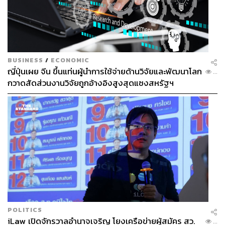
BUSINESS
/
ECONOMIC
ญี่ปุ่นเผย จีน ขึ้นแท่นผู้นำการใช้จ่ายด้านวิจัยและพัฒนาโลก
...
กวาดสัดส่วนงานวิจัยถูกอ้างอิงสูงสุดแซงสหรัฐฯ
POLITICS
iLaw เปิดจักรวาลอำนาจเจริญ โยงเครือข่ายผู้สมัคร สว.
...