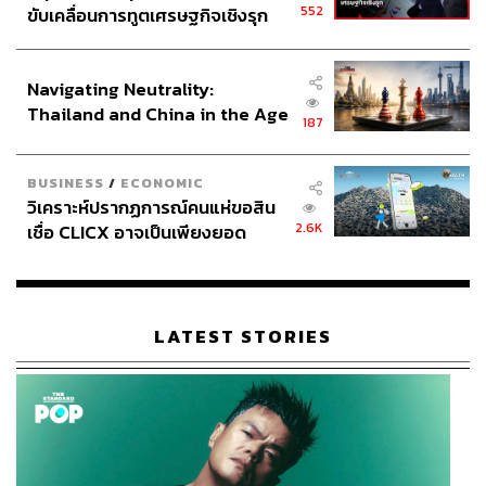
552
ขับเคลื่อนการทูตเศรษฐกิจเชิงรุก
ประกาศหุ้นส่วนยุทธศาสตร์ไทย –
อินโดนีเซีย
Navigating Neutrality:
Thailand and China in the Age
187
of a New Global Order
BUSINESS
/
ECONOMIC
วิเคราะห์ปรากฏการณ์คนแห่ขอสิน
2.6K
เชื่อ CLICX อาจเป็นเพียงยอด
ภูเขาน้ำแข็ง ของปัญหาหนี้ครัว
เรือนไทยที่ถูกซุกไว้
LATEST STORIES