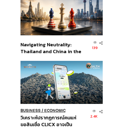
อินโดนีเซีย
Navigating Neutrality:
139
Thailand and China in the
Age of a New Global
Order
BUSINESS
/
ECONOMIC
2.4K
วิเคราะห์ปรากฏการณ์คนแห่
ขอสินเชื่อ CLICX อาจเป็น
เพียงยอดภูเขาน้ำแข็ง ของ