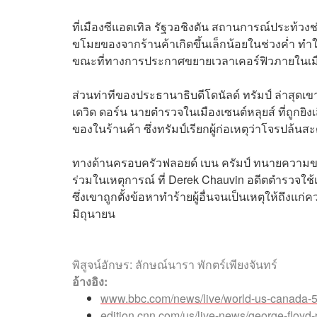
ที่เมืองซีแอตเทิล รัฐวอชิงตัน สถานการณ์ประท้วงช
ขโมยของจากร้านค้าเกิดขึ้นเล็กน้อยในช่วงค่ำ ทำใ
ขณะที่ทางการประกาศขยายเวลาเคอร์ฟิวภายในเมืองเร
ส่วนท่าทีของประธานาธิบดีโดนัลด์ ทรัมป์ ล่าสุด
เดวิด ดอร์น นายตำรวจในเมืองเซนต์หลุยส์ ที่ถูกยิงเส
ของในร้านค้า ซึ่งทรัมป์เรียกผู้ก่อเหตุว่าโจรปล้
ทางด้านครอบครัวฟลอยด์ เบน ครัมป์ ทนายความของ
ร่วมในเหตุการณ์ ที่
Derek Chauvin
อดีตตำรวจใช้เ
ซึ่งเขาถูกตั้งข้อหาทำร้ายผู้อื่นจนเป็นเหตุให้ถึงแ
มิถุนายน
พิสูจน์อักษร: ลักษณ์นารา พักตร์เพียงจันทร์
อ้างอิง:
www.bbc.com/news/live/world-us-canada-
edition.cnn.com/us/live-news/george-floyd-