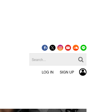
LOG IN
SIGN UP