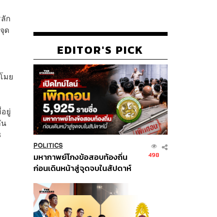
รลัก
จุด
EDITOR'S PICK
ขโมย
ยู่
ัน
8
POLITICS
498
มหากาพย์โกงข้อสอบท้องถิ่น
ก่อนเดินหน้าสู่จุดจบในสัปดาห์
นี้