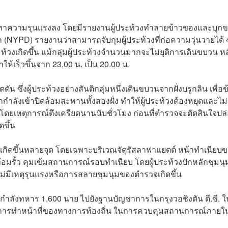
 บรรเทาความรุนแรงลง โดยมีรายงานผู้ประท้วงทำลายข้าวของและบุก
ก (NYPD) รายงานว่าสามารถจับกุมผู้ประท้วงที่ก่อความวุ่นวายได้ 
้วงเกิดขึ้น แม้กลุ่มผู้ประท้วงจำนวนมากจะไม่ยุติการเดินขบวน หล
ห้เร็วขึ้นจาก 23.00 น. เป็น 20.00 น.
ัน ซึ่งผู้ประท้วงอย่างสันติกลุ่มหนึ่งเดินขบวนจากฝั่งบรูกลิน เพื่อ
ำลังเข้าปิดล้อมสะพานทั้งสองฝั่ง ทำให้ผู้ประท้วงต้องหยุดและไม่
โดยเหตุการณ์ตึงเครียดนานนับชั่วโมง ก่อนที่ตำรวจจะตัดสินใจปล
ดขึ้น
วงเกิดขึ้นหลายจุด โดยเฉพาะบริเวณ
จัตุรัส
ลาฟาแยตต์ หน้าทำเนียบ
ล้อมรั้ว คุมเข้มสถานการณ์รอบทำเนียบ โดยผู้ประท้วงปักหลักชุมนุ
่ไม่มีเหตุรุนแรงหรือการสลายชุมนุมของตำรวจเกิดขึ้น
ำลังทหาร 1,600 นาย ไปยังฐานบัญชาการในกรุงวอชิงตัน ดี.ซี. ใ
สนุนการทำหน้าที่ของทางการท้องถิ่น ในการควบคุมสถานการณ์ภายใ