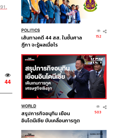
991.
POLITICS
152
เส้นทางคดี 44 สส. ในชั้นศาล
ฎีกา จะรู้ผลเมื่อไร
44
WORLD
503
สรุปภารกิจอนุทิน เยือน
อินโดนีเซีย ขับเคลื่อนการทูต
เศรษฐกิจเชิงรุก ประกาศหุ้น
ส่วนยุทธศาสตร์ไทย –