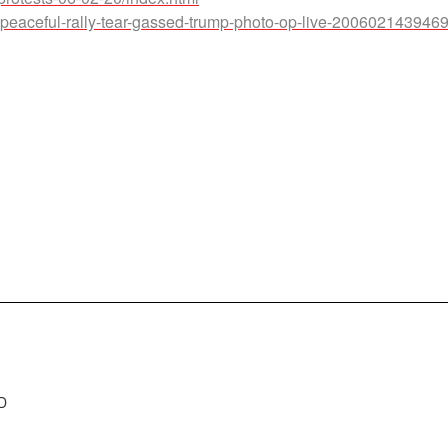
eaceful-rally-tear-gassed-trump-photo-op-live-200602143946
D