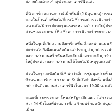
สลายตัวแม้จะเข้าสู่ช่วงเวลาเคอร์ฟิวแล้ว
ที่นิวยอร์ก สถานการณ์เมื่อคืนนี้ (2 มิถุนายน)
ของในร้านค้าเพียงไม่กี่กรณี ซึ่งกรมตำรวจนิวยอร์
คน แต่ไม่มีการปะทะรุนแรงระหว่างตำรวจกับผู้ประท
ผ่านช่วงเวลาเคอร์ฟิว ซึ่งทางการนิวยอร์กขยายเวลาใ
หนึ่งในจุดที่เกิดความตึงเครียดขึ้น คือสะพานแมนฮัตต
สะพานไปยังฝั่งแมนฮัตตัน แต่ปรากฏว่าถูกตำรวจนำก
ลงจากสะพานหรือหันหลังกลับ เนื่องจากกลัวถูกจับ 
ให้ผู้ประท้วงลงจากสะพานได้โดยไม่มีเหตุรุนแรงเกิ
ส่วนในกรุงวอชิงตัน ดี.ซี พบว่ามีการชุมนุมประท้
ซึ่งหน่วยอารักขาประธานาธิบดีตรึงกำลังพร้อมทั้ง
อย่างสันติจนผ่านช่วงเคอร์ฟิวในเวลา 19.00 น. แต
ขณะที่กระทรวงกลาโหมสหรัฐฯ เปิดเผยว่าได้ระดมก
ช่วง 24 ชั่วโมงที่ผ่านมา เพื่อเตรียมพร้อมสนับ
เมือง