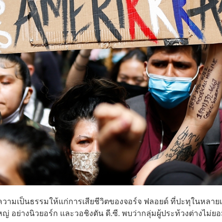
ความเป็นธรรมให้แก่การเสียชีวิตของจอร์จ ฟลอยด์ ที่ปะทุในหลายเ
หญ่ อย่างนิวยอร์ก และวอชิงตัน ดี.ซี. พบว่ากลุ่มผู้ประท้วงต่างไม่ย