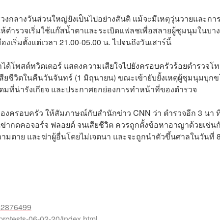
่วงกลางวันส่วนใหญ่ยังเป็นไปอย่างสันติ แม้จะมีเหตุวุ่นวายและกา
ห้ตำรวจเริ่มใช้แก๊สน้ำตาและระเบิดแฟลชเพื่อสลายผู้ชุมนุมในบาง
ิ่มตั้งแต่เวลา 21.00-05.00 น. ไปจนถึงวันเสาร์นี้
เขาได้โพสต์ทวิตเตอร์ แสดงความเสียใจไปยังครอบครัวร้อยตำรวจโท
ียชีวิตในคืนวันจันทร์ (1 มิถุนายน) ขณะเข้ายับยั้งเหตุผู้ชุมนุมบุก
นสะดมที่น่ารังเกียจ และประกาศยกย่องการทำหน้าที่ของตำรวจ
ครอบครัว ให้สัมภาษณ์กับสำนักข่าว CNN ว่า ตำรวจอีก 3 นา ที่อ
ข่ากดคอจอร์จ ฟลอยด์ จนเสียชีวิต ควรถูกตั้งข้อหาอาญาด้วยเช่นก
ก่ความตาย และฆ่าผู้อื่นโดยไม่เจตนา และจะถูกนำตัวขึ้นศาลในวันที่ 
52876499
protests-06-02-20/index.html