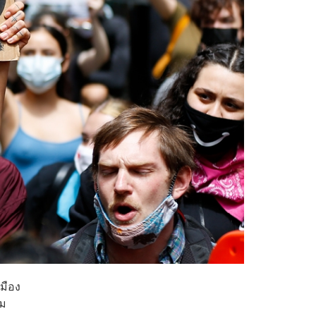
มือง
อม