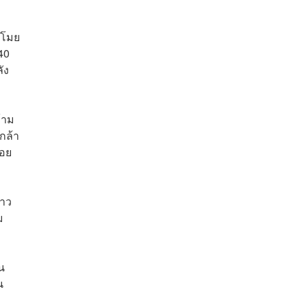
ขโมย
40
ัง
ข้าม
กล้า
่อย
ขาว
ม
น
น