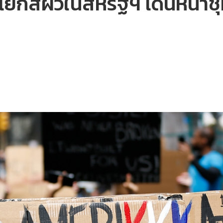
งแยกสีผิวในสหรัฐฯ เดินหน้าช