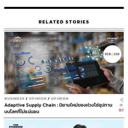
แม่ทัพของ GC ย้ำว่า ความสำเร็จของ GC เกิดขึ้นเพราะ
ความร่วมมือของทุกฝ่าย เพราะความยั่งยืนนั้นต้องเริ่มต้น
RELATED STORIES
จากความร่วมมือ ลงมือทำอย่างจริงจังและต่อเนื่อง
“จนถึงวันนี้ เรารู้สึกภาคภูมิใจอย่างยิ่ง และขอส่งต่อความ
ภาคภูมิใจนี้ให้ทุกคนได้ร่วมภูมิใจไปกับเรา โดย GC ยังคงมุ่ง
มั่นดำเนินงานด้านความยั่งยืนอย่างแข็งขันต่อไป”
การดำเนินธุรกิจด้านความยั่งยืนของ GC ได้ครอบคลุมครบ
ทั้ง 3 ด้าน (ESG) ประกอบไปด้วย
E – Environment (ด้านสิ่งแวดล้อม)
BUSINESS
/
OPINION
/
OPINION
GC ลงมือทำและสำเร็จออกมาเป็นรูปธรรม ตามแนวทาง
Adaptive Supply Chain : นิยามใหม่ของห่วงโซ่อุปทาน
Circularity ซึ่งมุ่งเน้นการใช้ทรัพยากรให้เกิดประโยชน์สูงสุด
157
บนโลกที่ไม่แน่นอน
ตลอดห่วงโซ่คุณค่า เพื่อส่งมอบผลิตภัณฑ์และทางเลือกที่มี
คุณภาพ ปลอดภัย และเป็นมิตรต่อสิ่งแวดล้อม ให้คู่ค้า ผู้มี