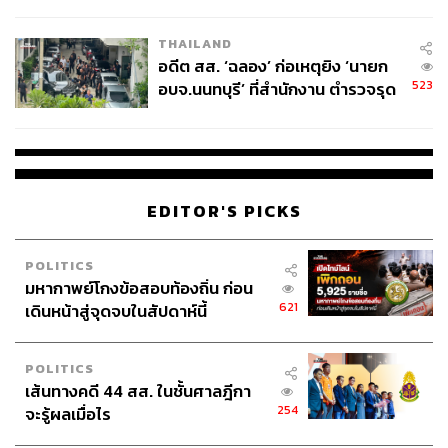
ผู้ใช้ถอดเปลี่ยนแบตเองได้ ก่อนกฎ
EU บังคับปีหน้า
THAILAND
อดีต สส. ‘ฉลอง’ ก่อเหตุยิง ‘นายก
523
อบจ.นนทบุรี’ ที่สำนักงาน ตำรวจรุด
ลงพื้นที่
88
EDITOR'S PICKS
ABOUT THE AUTHOR
POLITICS
THE STANDARD TEAM
มหากาพย์โกงข้อสอบท้องถิ่น ก่อน
กองบรรณาธิการ THE STANDARD
621
เดินหน้าสู่จุดจบในสัปดาห์นี้
POLITICS
เส้นทางคดี 44 สส. ในชั้นศาลฎีกา
254
จะรู้ผลเมื่อไร