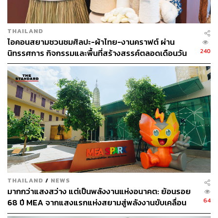
การลงทุนในบริษัท Allnex ผู้นำระดับโลกด้านการผลิต
สารเคลือบและสารเติมแต่งที่เป็นมิตรต่อสิ่งแวดล้อม
การปลูกและฟื้นฟูป่าสำหรับการชดเชยคาร์บอน
THAILAND
ไอคอนสยามชวนชมศิลปะ-ผ้าไทย-งานคราฟต์ ผ่าน
240
นิทรรศการ กิจกรรมและพื้นที่สร้างสรรค์ตลอดเดือนวัน
แม่ [ADVERTORIAL]
S – Social (ด้านสังคม)
GC ร่วมเคียงข้างสังคมไทยเสมอมา โดยเฉพาะช่วงวิกฤตที่
ผ่านมาในช่วงโควิด ในช่วงน้ำท่วมและภัยแล้ง การส่งเสริม
วิสาหกิจชุมชน (Social Enterprise) สร้างรายได้ เพื่อยกระดับ
เศรษฐกิจของประเทศ ลดความเหลื่อมล้ำ พร้อมสนับสนุน
สังคม และชุมชนให้มีความปลอดภัย มีการศึกษาที่ดี รวมถึงมี
สุขภาพและความเป็นอยู่ที่ดี
วิกฤตโควิด – GC ร่วมกับเครือข่ายทั้งภาครัฐ เอกชน
ชุมชน โดยใช้ความเชี่ยวชาญด้านเคมีภัณฑ์และ
THAILAND
/
NEWS
พลาสติก เทคโนโลยี และนวัตกรรมของบริษัทฯ ต่อยอด
มากกว่าแสงสว่าง แต่เป็นพลังงานแห่งอนาคต: ย้อนรอย
การช่วยเหลือสังคมในภาวะวิกฤตได้อย่างทันท่วงทีและ
64
68 ปี MEA จากแสงแรกแห่งสยามสู่พลังงานขับเคลื่อน
ทั่วถึงทั้ง 77 จังหวัดทั่วประเทศ โดยดำเนินการอย่างต่อ
เมือง ผ่าน MEA SPARK