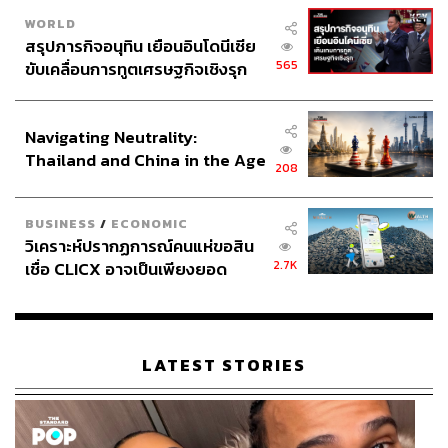
WORLD
สรุปภารกิจอนุทิน เยือนอินโดนีเซีย
565
ขับเคลื่อนการทูตเศรษฐกิจเชิงรุก
ประกาศหุ้นส่วนยุทธศาสตร์ไทย –
อินโดนีเซีย
Navigating Neutrality:
Thailand and China in the Age
208
of a New Global Order
BUSINESS
/
ECONOMIC
วิเคราะห์ปรากฏการณ์คนแห่ขอสิน
2.7K
เชื่อ CLICX อาจเป็นเพียงยอด
ภูเขาน้ำแข็ง ของปัญหาหนี้ครัว
เรือนไทยที่ถูกซุกไว้
LATEST STORIES