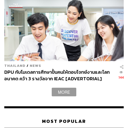
เนื่องทุกครั้งที่มีการระบาด
วิกฤตน้ำท่วม – GC สนับสนุนเรือพายพลาสติก ให้กับ
จังหวัดที่ประสบอุทกภัย จำนวน 23 จังหวัด ในภาค
ตะวันออกเฉียงเหนือ ภาคกลาง ภาคตะวันออก และ
ภาคใต้ เพื่อนำไปช่วยเหลือประชาชนที่ได้รับผลกระทบ
อย่างทันท่วงที
วิกฤตภัยแล้ง – GC ส่งมอบถังน้ำสะอาด InnoPlus ผ่าน
ความร่วมมือกับหน่วยงานภาครัฐ มูลนิธิ องค์กร
สาธารณกุศลต่างๆ รวมถึงร่วมทำกิจกรรมกับชุมชน
และลูกค้าของบริษัทฯ ให้แก่พื้นที่ประสบภัยแล้งใน
THAILAND
/
NEWS
จังหวัดต่างๆ ทั่วประเทศ
DPU กับโมเดลการศึกษาปั้นคนให้ตอบโจทย์งานและโลก
วิกฤตฝุ่น PM2.5 – GC ร่วมกับมูลนิธิราชประชานุ
144
อนาคต คว้า 3 รางวัลจาก IEAC [ADVERTORIAL]
เคราะห์ ในพระบรมราชูปถัมภ์ สนับสนุนเครื่องบำบัด
อากาศที่มีมลพิษและฝุ่นขนาดเล็ก PM2.5 จำนวน 4 รุ่น
MORE
เพื่อนำไปช่วยเหลือประชาชนในพื้นที่วิกฤตต่างๆ
G – Governance & Economic (ด้านบรรษัทภิบาลและ
MOST POPULAR
เศรษฐกิจ)