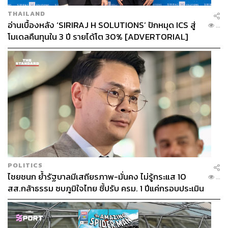
THAILAND
อ่านเบื้องหลัง ‘SIRIRAJ H SOLUTIONS’ ปักหมุด ICS สู่
...
โมเดลคืนทุนใน 3 ปี รายได้โต 30% [ADVERTORIAL]
POLITICS
ไชยชนก ย้ำรัฐบาลมีเสถียรภาพ-มั่นคง ไม่รู้กระแส 10
...
สส.กล้าธรรม ซบภูมิใจไทย ชี้ปรับ ครม. 1 ปีแค่กรอบประเมิน
โยนนายกฯ ตัดสินใจ