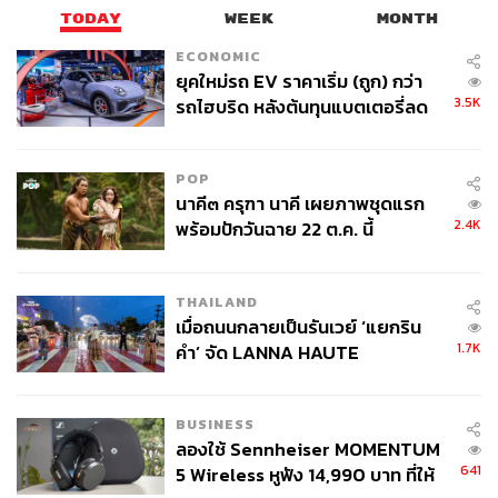
TODAY
WEEK
MONTH
GC สร้างความเชื่อมั่นให้นักลงทุนอย่างต่อเนื่องด้วยรางวัล
ECONOMIC
SET Sustainability Awards of Honor ต่อเนื่อง 5 ปีซ้อน ซึ่ง
ยุคใหม่รถ EV ราคาเริ่ม (ถูก) กว่า
สะท้อนภาพการดำเนินธุรกิจที่บูรณาการความยั่งยืนตาม
3.5K
รถไฮบริด หลังต้นทุนแบตเตอรี่ลด
กรอบ ESG และยังได้รับรางวัลเกียรติยศ องค์กรโปร่งใส
ลง - จีนแห่บุกตลาดเกิดใหม่
สะท้อนความมีคุณธรรม จริยธรรม และความซื่อสัตย์สุจริต
(NACC Integrity Awards) ด้วยการกำกับดูแลกิจการที่ดี และ
POP
กระบวนการบริหารจัดการความเสี่ยงที่ได้มาตรฐานทั้งในเชิง
นาคี๓ ครุฑา นาคี เผยภาพชุดแรก
คุณภาพและปริมาณ ช่วยลดความเสี่ยงในการลงทุน จึงเป็น
2.4K
พร้อมปักวันฉาย 22 ต.ค. นี้
ธุรกิจที่น่าสนใจลงทุนอย่างยั่งยืน
ทั้งหมดนี้คือความตั้งใจจริงของ GC ที่ต้องดำเนินธุรกิจโดย
THAILAND
เมื่อถนนกลายเป็นรันเวย์ ‘แยกริน
คำนึงถึงผลกระทบต่อสังคมและสิ่งแวดล้อมควบคู่ไปกับการ
1.7K
คำ’ จัด LANNA HAUTE
บริหารงานเพื่อผลประกอบการที่ดี
COUTURE กลางสายฝน
มาพร้อมร่วมสร้างคุณค่าที่ดีต่อโลก ดีอย่างยั่งยืน กับ GC
BUSINESS
ได้ที่
https://bit.ly/3TnGBZg
ลองใช้ Sennheiser MOMENTUM
641
5 Wireless หูฟัง 14,990 บาท ที่ให้
TAGS:
Advertorial
DJSI
ธุรกิจเคมีภัณฑ์
ESG