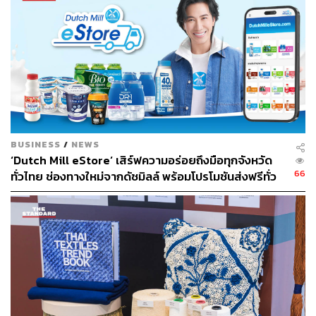
ส่วนได้เสีย และสังคม รวมถึง Decarbonization แนวทางการ
ลดการปลดปล่อยก๊าซเรือนกระจกให้เป็นศูนย์อย่างเป็นรูป
ธรรมเพื่ออนาคตที่ยั่งยืน
ปี 2564-2565 GC Group ดำเนินการโครงการอนุรักษ์
พลังงาน ช่วยลดการใช้พลังงาน เทียบเท่าการลด
คาร์บอนไดออกไซด์ 80,280 ตัน
โครงการ Solar Rooftop และ Solar Floating สามารถ
ผลิตไฟฟ้าจากพลังงานแสงอาทิตย์กว่า 480 กิโลวัตต์-
BUSINESS
/
NEWS
ชั่วโมงต่อวัน ลดปริมาณการใช้น้ำจืดจากแหล่งน้ำ
‘Dutch Mill eStore’ เสิร์ฟความอร่อยถึงมือทุกจังหวัด
ธรรมชาติมาใช้ในกระบวนการผลิต 2.97 ล้านลูกบาศก์
66
ทั่วไทย ช่องทางใหม่จากดัชมิลล์ พร้อมโปรโมชันส่งฟรีทั่ว
เมตร (ร้อยละ 5 ของการใช้น้ำทั้งหมด)
ประเทศ ส่งไว สั่งก่อนเที่ยง ได้ของวันถัดไป ส่งสินค้าแบบ
ต่อยอดขยายผล YOUเทิร์น แพลตฟอร์ม ร่วมกับภาคี
เย็นตรงจากโรงงาน [ADVERTORIAL]
พันธมิตรนำขยะพลาสติกกลับเข้าสู่กระบวนการรีไซ
เคิลและอัพไซคลิง จำนวน 310 ตัน
โรงงาน ENVICCO ผลิตเม็ดพลาสติกรีไซเคิลคุณภาพ
สูง ระดับ Food Grade มาตรฐานระดับโลก ช่วยลด
พลาสติกใช้แล้วในประเทศได้ถึง 60,000 ตันต่อปี เริ่ม
ผลิตเมื่อกันยายน 2565