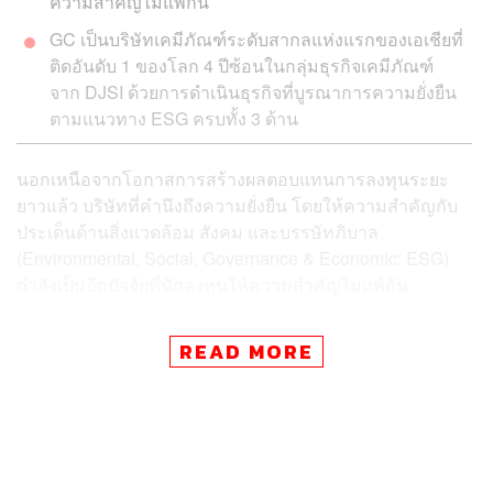
ความสำคัญไม่แพ้กัน
GC เป็นบริษัทเคมีภัณฑ์ระดับสากลแห่งแรกของเอเชียที่
ติดอันดับ 1 ของโลก 4 ปีซ้อนในกลุ่มธุรกิจเคมีภัณฑ์
จาก DJSI ด้วยการดำเนินธุรกิจที่บูรณาการความยั่งยืน
ตามแนวทาง ESG ครบทั้ง 3 ด้าน
นอกเหนือจากโอกาสการสร้างผลตอบแทนการลงทุนระยะ
ยาวแล้ว บริษัทที่คำนึงถึงความยั่งยืน โดยให้ความสำคัญกับ
ประเด็นด้านสิ่งแวดล้อม สังคม และบรรษัทภิบาล
(Environmental, Social, Governance & Economic: ESG)
กำลังเป็นอีกปัจจัยที่นักลงทุนให้ความสำคัญไม่แพ้กัน
เนื่องจากบริษัทที่ให้ความสำคัญกับเรื่อง ESG จะมีความเสี่ยง
READ MORE
ในระยะยาวที่ต่ำ ทั้งในมิติของความเสี่ยง ศักยภาพในการ
แข่งขัน และการได้รับการยอมรับจากผู้มีส่วนได้เสีย
(Stakeholder) ซึ่งจะส่งผลต่อเติบโตอย่างยั่งยืนของธุรกิจใน
ระยะยาว