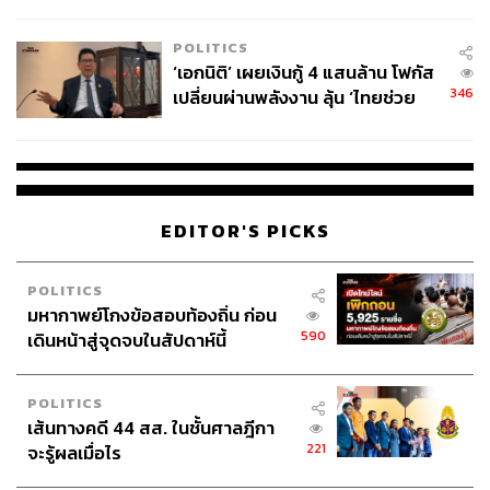
ล้านครั้ง ตลอด 10 ปีที่ผ่านมา
POLITICS
‘เอกนิติ’ เผยเงินกู้ 4 แสนล้าน โฟกัส
346
เปลี่ยนผ่านพลังงาน ลุ้น ‘ไทยช่วย
ไทยพลัส’ เฟส 2 รอประเมินความ
เหมาะสม
EDITOR'S PICKS
POLITICS
มหากาพย์โกงข้อสอบท้องถิ่น ก่อน
590
เดินหน้าสู่จุดจบในสัปดาห์นี้
POLITICS
เส้นทางคดี 44 สส. ในชั้นศาลฎีกา
221
จะรู้ผลเมื่อไร