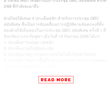
มาเลเซีย เพื่อกำหนดกรอบการประชุม GBC สมัยพิเศษ ครั้งที่
2/68 ที่กำลังจะมาถึง
ฝ่ายไทยได้เสนอ 4 ประเด็นหลัก สำหรับการประชุม GBC
สมัยพิเศษ ซึ่งเป็นการขับเคลื่อนการปฏิบัติตามข้อตกลงที่ทั้ง
สองฝ่ายได้เห็นชอบในการประชุม GBC สมัยพิเศษ ครั้งที่ 1 ที่
จังหวัดเกาะกง กัมพูชา เมื่อวันที่ 10 กันยายน 2568 ได้แก่:
1. ประเด็นการถอนอาวุธหนัก
2. ประเด็นการเก็บกู้ทุ่นระเบิด
3. ประเด็นอาชญากรรมทางเทคโนโลยี (Cyber Scam)
4. การบริหารจัดการพื้นที่ชายแดน (รอผลการเจรจาของคณะ
กรรมการชายแดนร่วม – JBC)
ฝ่ายกัมพูชาได้แสดงความเห็นชอบกับกรอบการประชุมที่ฝ่าย
READ MORE
ไทยเสนอ โดยในวันนี้ (21 ตุลาคม) เวลา 08.00 น. ทั้งสองฝ่าย
จะแบ่งกลุ่มย่อยออกเป็น 2 กลุ่ม เพื่อหารือในรายละเอียด กลุ่ม
แรกจะหารือเรื่อง การถอนอาวุธ และ การเก็บกู้ทุ่นระเบิด
ส่วนกลุ่มที่สองจะหารือประเด็น การปราบปราม Cyber Scam