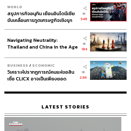
WORLD
สรุปภารกิจอนุทิน เยือนอินโดนีเซีย
549
ขับเคลื่อนการทูตเศรษฐกิจเชิงรุก
ประกาศหุ้นส่วนยุทธศาสตร์ไทย –
อินโดนีเซีย
Navigating Neutrality:
Thailand and China in the Age
184
of a New Global Order
BUSINESS
/
ECONOMIC
วิเคราะห์ปรากฏการณ์คนแห่ขอสิน
2.6K
เชื่อ CLICX อาจเป็นเพียงยอด
ภูเขาน้ำแข็ง ของปัญหาหนี้ครัว
เรือนไทยที่ถูกซุกไว้
LATEST STORIES