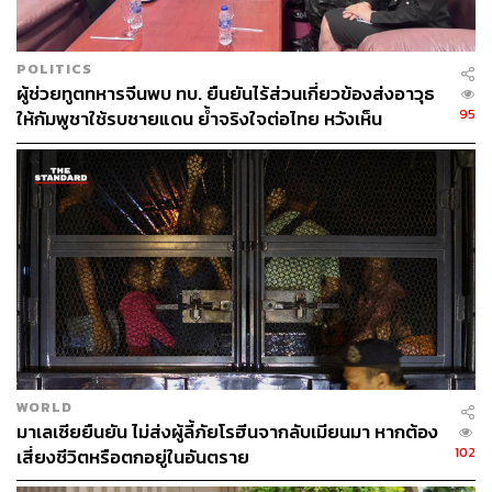
POLITICS
ผู้ช่วยทูตทหารจีนพบ ทบ. ยืนยันไร้ส่วนเกี่ยวข้องส่งอาวุธ
95
ให้กัมพูชาใช้รบชายแดน ย้ำจริงใจต่อไทย หวังเห็น
ทางออกสันติวิธี
WORLD
มาเลเซียยืนยัน ไม่ส่งผู้ลี้ภัยโรฮีนจากลับเมียนมา หากต้อง
102
เสี่ยงชีวิตหรือตกอยู่ในอันตราย