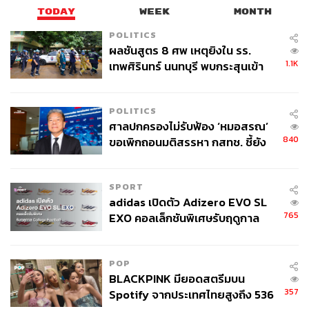
TODAY
WEEK
MONTH
POLITICS
ผลชันสูตร 8 ศพ เหตุยิงใน รร.
1.1K
เทพศิรินทร์ นนทบุรี พบกระสุนเข้า
จุดสำคัญ ‘ศีรษะ-หน้าอก’ ครูถูกยิง
4 นัด จากระยะไกล
POLITICS
ศาลปกครองไม่รับฟ้อง ‘หมอสรณ’
840
ขอเพิกถอนมติสรรหา กสทช. ชี้ยัง
ไม่ใช่ผู้เดือดร้อนเสียหาย
SPORT
adidas เปิดตัว Adizero EVO SL
765
EXO คอลเล็กชันพิเศษรับฤดูกาล
College Football
POP
BLACKPINK มียอดสตรีมบน
357
Spotify จากประเทศไทยสูงถึง 536