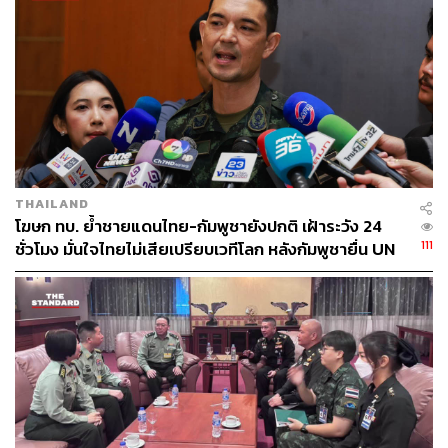
THAILAND
โฆษก ทบ. ย้ำชายแดนไทย-กัมพูชายังปกติ เฝ้าระวัง 24
111
ชั่วโมง มั่นใจไทยไม่เสียเปรียบเวทีโลก หลังกัมพูชายื่น UN
รับรอง MOU43