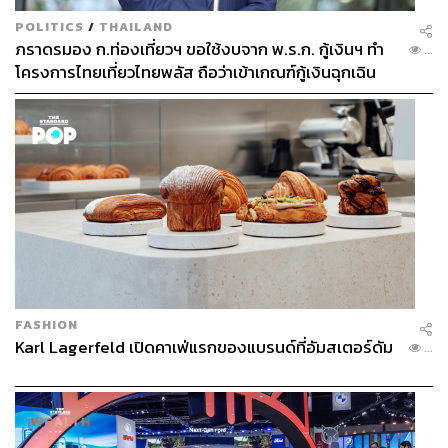
POLITICS
/
THAILAND
ภราดรมอง ก.ท่องเที่ยวฯ ขอใช้งบจาก พ.ร.ก. กู้เงินฯ ทำ
...
โครงการไทยเที่ยวไทยพลัส ถือว่าเข้าเกณฑ์กู้เงินฉุกเฉิน
FASHION
Karl Lagerfeld เปิดคาเฟ่แรกของแบรนด์ที่อัมสเตอร์ดัม
...