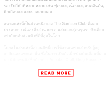
รองรับกีฬาที่หลากหลาย เช่น ฟุตบอล, เน็ตบอล, แบดมินตัน,
พิกเกิลบอล และบาสเกตบอล
สนามแห่งนี้เป็นส่วนหนึ่งของ The Garrison Club ที่มอบ
ประสบการณ์และสิ่งอำนวยความสะดวกสุดหรูหรา ซึ่งเทียบ
เท่ากับคลับส่วนตัวที่ดีที่สุดในโลก
โดยสโมสรแห่งนี้สงวนสิทธิ์การใช้งานเฉพาะสำหรับผู้อยู่
อาศัยและแขกเท่านั้น ซึ่งในการเปิดตัวเมื่อช่วงต้นเดือนที่ผ่าน
มา มีนักเทนนิสชื่อดังอย่าง Annabel Croft, Greg Rusedski,
Johanna Konta และ Peter Fleming มาร่วมลงสนามในการ
แข่งขันนัดพิเศษเป็นกลุ่มแรกด้วย
READ MORE
ภาพ:
chelseabarracks.com
อ้างอิง
https://www.chelseabarracks.com/journal/stories/wel
come-garrison-club