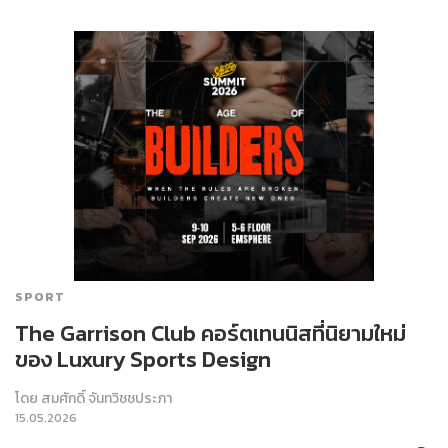
SPORT
The Garrison Club คอร์ตเทนนิสที่นิยามใหม่
ของ Luxury Sports Design
โดย
สมศักดิ์ จันทวิชชประภา
15.05.2026