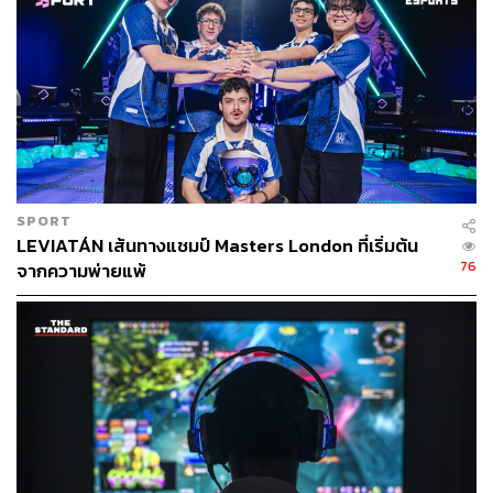
SPORT
LEVIATÁN เส้นทางแชมป์ Masters London ที่เริ่มต้น
76
จากความพ่ายแพ้
เชื่อว่าทั้งสองมหกรรมนี้จะทำให้อีสปอร์ตในอาเซียนเติบโต
อย่างก้าวกระโดด แต่ก่อนที่เราจะไปกันไกลกว่านี้ เคยสงสัย
ไหมว่า ทำไมอีสปอร์ตถึงได้รับความนิยมเพิ่มขึ้นเรื่อยๆ ตรง
ข้ามกับกีฬาหลายประเภทที่ยอดคนดูน้อยลงทุกปี
“แบรนด์ที่เคยสนับสนุนกีฬา Traditional Sports อย่างฟุตบอล
เริ่มหันมาให้ความสนใจสนับสนุนอีสปอร์ตมากขึ้น เนื่องจาก