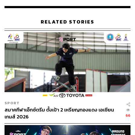
RELATED STORIES
Photo: Newzoo
Newzoo รายงานว่า อาเซียนเป็นภูมิภาคที่อีสปอร์ตเติบโตสูง
ที่สุดในโลก ข้อมูลในปี 2016 คาดการณ์ว่า ปี 2015-2019
แฟนกีฬาอีสปอร์ตจะมีอัตราการเติบโตสูงถึง 36.1% ขณะที่
อัตราการเติบโตเฉลี่ยทั่วโลกในช่วงปีเดียวกันอยู่ที่ 19.1%
เท่านั้น
ยิ่งไปกว่านั้น มหกรรมกีฬา Asian Games 2018 ที่ประเทศ
อินโดนีเซียได้บรรจุอีสปอร์ตเข้าเป็นกีฬาทดลอง และ
ประเทศไทยเป็นเจ้าภาพจัดการแข่งขันเกมระดับโลกรายการ
SPORT
World Cyber Games 2018 ณ อิมแพ็ค เมืองทองธานี ในวันที่
สมาคกีฬาเอ็กซ์ตรีม ตั้งเป้า 2 เหรียญทองแดง เอเชียน
26 เมษายน ถึง 29 เมษายน 2018
66
เกมส์ 2026