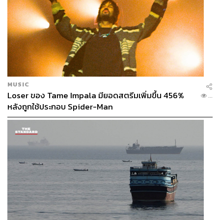
MUSIC
Photo: Bunkr
Loser ของ Tame Impala มียอดสตรีมเพิ่มขึ้น 456%
...
หลังถูกใช้ประกอบ Spider-Man
อีริกบอกว่า จุดประสงค์อีกหนึ่งอย่างของการเปิดร้าน
BUNKR by Fnatic คือต้องการสร้างภาพลักษณ์ใหม่ให้กับ
นักกีฬาอีสปอร์ต
“นี่คือการแสดงให้คนเห็นว่าอีสปอร์ตและการเล่นเกมเป็นสิ่งที่
เจ๋งมาก และเราคิดว่าผู้คนก็เริ่มที่จะเห็นด้วย เราไม่ต้องการ
ได้ยินคนถามอีกว่า อีสปอร์ตคือกีฬาเหรอ หรือแย่กว่านั้นคือ
‘คุณกำลังบอกว่ามีคนดูพวกคุณเล่นเกมจริงๆ เหรอ’
“ปี 2016 เราจัดแสดงภาพการแข่งขันอีสปอร์ตที่ Katowice