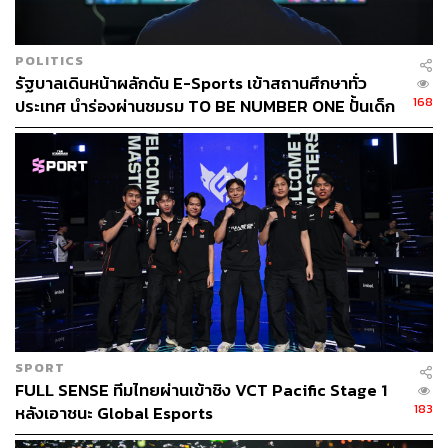
เป้าหมายทางการตลาดที่ต้องการเข้าถึงผู้คนรุ่นใหม่ และเข้า
ถึงโลกออนไลน์ที่สามารถโปรโมตแบรนด์ได้อย่างรวดเร็ว
ผ่านการตลาดแบบ SNS หรือ Social Networking Service
POLITICS
บนเฟซบุ๊ก”
รัฐบาลเดินหน้าผลักดัน E-Sports เข้าสถานศึกษาทั่ว
168
ประเทศ นำร่องผ่านชมรม TO BE NUMBER ONE ปั้นเด็ก
ปาร์กมินจุง
ผู้ช่วยผู้จัดการใหญ่ของ WCG ที่เดินทางมาร่วม
ไทยสู่สนามแข่งระดับโลก
งานแถลงข่าว World Cyber Games 2018 ที่ประเทศไทย เมื่อ
วันที่ 13 ธันวาคม 2017 ให้สัมภาษณ์กับ THE STANDARD
ซึ่งจุดนี้เป็นที่น่าสนใจ เพราะ TEDx Talks เทปเดือน
กุมภาพันธ์ 2017
จอน แพน (Jon Pan)
พูดถึงการเติบโตของ
อีสปอร์ตว่า แบรนด์ใหญ่ทั่วโลก รวมถึงสโมสรฟุตบอลชั้นนำ
อย่างแมนเชสเตอร์ ซิตี้ ก็หันมาสนับสนุนเงินลงทุนกับอีส
ปอร์ต เนื่องจากต้องการเป็นที่รู้จักในกลุ่มคนรุ่นใหม่ที่เติบโต
ขึ้นมากับการใช้สมาร์ทโฟนและคอมพิวเตอร์มากกว่าหน้าจอ
โทรทัศน์
SPORT
FULL SENSE ทีมไทยผ่านเข้าชิง VCT Pacific Stage 1
183
หลังเอาชนะ Global Esports
จอน แพน ยังเผยว่า นอกจากยอดวิวของมหกรรมกีฬาอย่าง
โอลิมปิกฤดูร้อน อเมริกันฟุตบอล NFL หรือแม้กระทั่งฟุตบอล