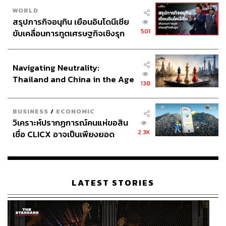
WORLD
สรุปภารกิจอนุทิน เยือนอินโดนีเซีย
501
ขับเคลื่อนการทูตเศรษฐกิจเชิงรุก
Photo: Meltdown Bar
ประกาศหุ้นส่วนยุทธศาสตร์ไทย –
อินโดนีเซีย
Navigating Neutrality:
บาร์ชื่อ Meltdown ในกรุงปารีส เปิดกิจการเมื่อปี 2012 ได้นำ
Thailand and China in the Age
วัฒนธรรมการดูบอลในผับและบาร์ของชาวยุโรปมาประยุกต์
138
of a New Global Order
เข้ากับอีสปอร์ต โดยติดตั้งจอถ่ายทอดสดการแข่งขันอีสปอร์ต
และคอมพิวเตอร์สำหรับให้ลูกค้าเล่นเกม หลังจากเปิดมาได้ 5
BUSINESS
/
ECONOMIC
ปี ขณะนี้ Meltdown มีทั้งหมด 20 สาขา ใน 7 ประเทศ
วิเคราะห์ปรากฏการณ์คนแห่ขอสิน
2.3K
เชื่อ CLICX อาจเป็นเพียงยอด
ภูเขาน้ำแข็ง ของปัญหาหนี้ครัว
เรือนไทยที่ถูกซุกไว้
LATEST STORIES