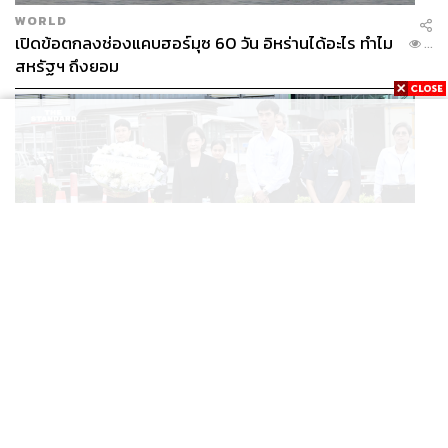
ประเทศโปแลนด์ มีคน 15,000 คนดูการแข่งขันในสนาม และ
WORLD
คน 500,000-1,000,000 คน ชมการแข่งขันผ่านระบบสตรีม
เปิดข้อตกลงช่องแคบฮอร์มุซ 60 วัน อิหร่านได้อะไร ทำไม
...
มิง”
สหรัฐฯ ถึงยอม
ผู้ผลิตฮาร์ดแวร์ถูกกระตุ้นให้พัฒนาแบบก้าวกระโดด
THAILAND
ครอบครัวรับร่าง ฮลุน โซโล่ แล้ว เตรียมส่งชันสูตรหา
...
สาเหตุการเสียชีวิต