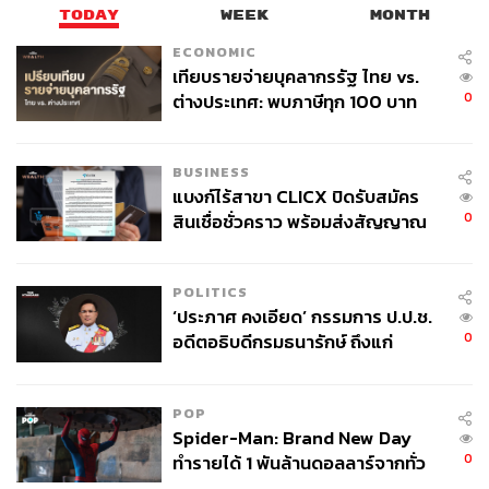
TODAY
WEEK
MONTH
ECONOMIC
เทียบรายจ่ายบุคลากรรัฐ ไทย vs.
0
ต่างประเทศ: พบภาษีทุก 100 บาท
ของคนไทยใช้ไปกับข้าราชการเฉียด
40 บาท
BUSINESS
แบงก์ไร้สาขา CLICX ปิดรับสมัคร
0
สินเชื่อชั่วคราว พร้อมส่งสัญญาณ
เตือนกลุ่มกู้เงินผิดวัตถุประสงค์-ให้
ข้อมูลเท็จ เตรียมดำเนินคดีเด็ดขาด
POLITICS
‘ประภาศ คงเอียด’ กรรมการ ป.ป.ช.
0
อดีตอธิบดีกรมธนารักษ์ ถึงแก่
อนิจกรรม
หนึ่งในนั้นคือ ‘คนพากย์เกม’
POP
THE STANDARD พูดคุยกับ แชมป์-ตรีภพ เที่ยงตรง เจ้าของ
Spider-Man: Brand New Day
ฉายา Xyclopz เจ้าหน้าที่ฝ่ายบริหารชมรมผู้บรรยายเกม หรือ
0
ทำรายได้ 1 พันล้านดอลลาร์จากทั่ว
ที่รู้จักกันในชื่อ ‘Caster’ ซึ่งยึดอาชีพนักพากย์เป็นงานหลัก
โลกภายใน 6 วัน