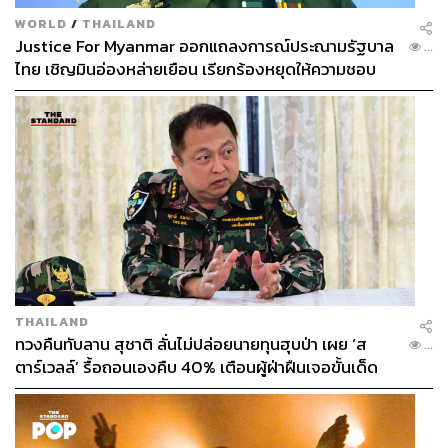
และรองเท้า”
อีริก ลอนเดร (Erik Londre)
หัวหน้าฝ่าย
WORLD
/
THAILAND
กิจกรรมทีม Fnatic ให้สัมภาษณ์กับ Gameindustry ถึงจุด
Justice For Myanmar ออกแถลงการณ์ประณามรัฐบาล
...
ประสงค์ของการเปิด Concept Store
ไทย เชิญมินอ่องหล่ายเยือน เรียกร้องหยุดให้ความชอบ
ธรรมรัฐบาลทหาร
THAILAND
ทวงคืนทับลาน สุชาติ ลั่นไม่ปล่อยนายทุนฮุบป่า เผย ‘ส
...
ตาร์เวลล์’ รื้อถอนเองคืบ 40% เตือนผู้ฝ่าฝืนเจอขั้นเด็ด
ขาด