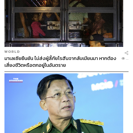
Concept Store (ร้านขายของลิขสิทธิ์ของทีม) คืออีกหนึ่ง
ธุรกิจที่แฟนบอลส่วนใหญ่คุ้นเคยและได้รับการต่อยอดจากอีส
WORLD
ปอร์ต เมื่อทีม Fnatic หนึ่งในทีมอีสปอร์ตจากลอนดอนที่มีชื่อ
มาเลเซียยืนยัน ไม่ส่งผู้ลี้ภัยโรฮีนจากลับเมียนมา หากต้อง
...
เสียงมากที่สุดในโลก ตัดสินใจเปิด BUNKR by Fnatic ร้าน
เสี่ยงชีวิตหรือตกอยู่ในอันตราย
Concept Store อีสปอร์ตแห่งแรกในโลกที่กรุงลอนดอน
ประเทศอังกฤษ
โดยในร้าน BUNKR by Fnatic มีขายอุปกรณ์เกม
คอมพิวเตอร์ เมาส์ สินค้าลิขสิทธิ์ต่างๆ รวมถึงโซน Virtual
Reality และช่องทางสำหรับการสตรีมมิงสดเพื่อให้ลูกค้าที่
เข้ามาในร้านได้ถ่ายทอดประสบการณ์สดๆ กับคนทั่วโลก
“เราได้ไอเดียมาจากแมนเชสเตอร์ ยูไนเต็ด รวมถึงแรงบันดาล
ใจจาก Vans โดยเฉพาะสิ่งที่พวกเขาได้สร้างกับสเกตบอร์ด