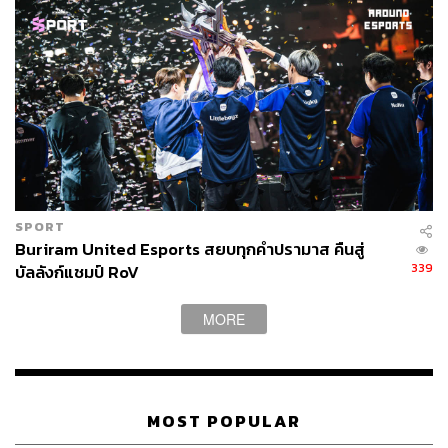
พรีเมียร์ลีกอังกฤษ จะเรตติ้งตกแล้ว เยาวชนรุ่นใหม่ยังเล่น
กีฬาน้อยลงอีกด้วย เนื่องจากต้นทุนในการเล่นกีฬาเป็นทีมใน
สหรัฐฯ สูงขึ้นทุกวัน
ในทางกลับกัน ปาร์กมินจุง ผู้ช่วยผู้จัดการใหญ่ WCG เชื่อว่า
แม้จะมีผู้สนับสนุนทยอยมาลงทุนในอีสปอร์ตเพิ่มมากขึ้น แต่
การเติบโตของอีสปอร์ตจะไม่ส่งผลกระทบต่อการเติบโตของ
วงการกีฬาในภาพรวม เนื่องจากเทคโนโลยี เช่น Wearable
Technology หรือ Virtual Reality จะเข้ามามีบทบาทสำคัญใน
SPORT
การช่วยยกระดับประสบการณ์แข่งขันและการรับชมกีฬา
Buriram United Esports สยบทุกคำปรามาส คืนสู่
เช่นเดียวกับอีสปอร์ต
339
บัลลังก์แชมป์ RoV
โอกาสที่เกิดจากการเติบโตของอีสปอร์ต
MORE
ปี 2017 ที่ผ่านมา ดิจิทัลทีวีช่อง Workpoint 23 ถ่ายทอดสด
การแข่งขันกีฬาอีสปอร์ตผ่านช่องโทรทัศน์เป็นครั้งแรกใน
ประเทศไทย น่าจะเป็นสัญญาณว่า ‘อีสปอร์ตมาแน่’
MOST POPULAR
ถ้ามาจริง กระแสความนิยมอีสปอร์ตจะส่งผลให้เกิดอาชีพ
ต่างๆ ขึ้นมารองรับกระแสความนิยมที่สูงขึ้นเรื่อยๆ