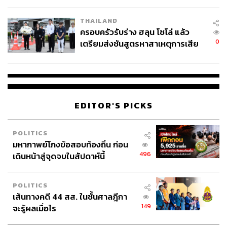
และได้เดินทางไปพากษ์ตามงานต่างๆ ทั่วโลก แชมป์มีความ
ตั้งใจว่าจะใช้ชมรมช่วยส่งเสริมอาชีพนักพากย์เกมใน
THAILAND
ครอบครัวรับร่าง ฮลุน โซโล่ แล้ว
ประเทศไทย โดยให้เหตุผลว่า วงการอีสปอร์ตไม่ต่างกับ
0
เตรียมส่งชันสูตรหาสาเหตุการเสีย
วงการกีฬาอื่นๆ ที่ต้องการผู้เชี่ยวชาญหลากหลายด้านในการ
ชีวิต
ส่งเสริมอุตสาหกรรม
นอกจากนี้ในเวทียุโรปที่กีฬาฟุตบอลได้รับความนิยมมากที่สุด
ในโลก ยังเกิดรูปแบบธุรกิจอีสปอร์ตที่ต่อยอดมาจากวงการ
EDITOR'S PICKS
ฟุตบอล
POLITICS
มหากาพย์โกงข้อสอบท้องถิ่น ก่อน
496
เดินหน้าสู่จุดจบในสัปดาห์นี้
POLITICS
เส้นทางคดี 44 สส. ในชั้นศาลฎีกา
149
จะรู้ผลเมื่อไร