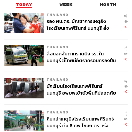
TODAY
WEEK
MONTH
THAILAND
รอง ผบ.ตร. บัญชาการเหตุยิง
0
โรงเรียนเทพศิรินทร์ นนทบุรี สั่ง
ค้นหา 2 รอบยืนยันไร้คนติดค้าง พบ
ศพปู่-ย่าที่บ้านพักผู้ก่อเหตุ
THAILAND
สื่อนอกจับตากราดยิง รร. ใน
0
นนทบุรี ชี้ไทยมีอัตราครอบครองปืน
สูงในระดับต้นของภูมิภาค
THAILAND
นักเรียนโรงเรียนเทพศิรินทร์
0
นนทบุรี อพยพเข้ายังพื้นที่ปลอดภัย
ชั่วคราว หลังเหตุใช้อาวุธปืนภายใน
โรงเรียนคลี่คลาย
THAILAND
คืบหน้าเหตุยิงโรงเรียนเทพศิรินทร์
0
นนทบุรี ดับ 6 ศพ โฆษก ตร. เร่ง