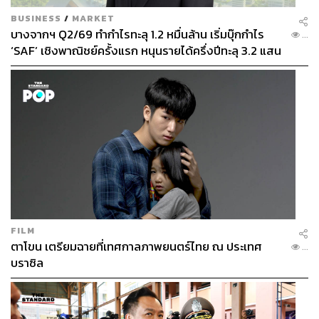
BUSINESS
/
MARKET
บางจากฯ Q2/69 ทำกำไรทะลุ 1.2 หมื่นล้าน เริ่มบุ๊กกำไร
...
‘SAF’ เชิงพาณิชย์ครั้งแรก หนุนรายได้ครึ่งปีทะลุ 3.2 แสน
ล้าน
FILM
ตาโขน เตรียมฉายที่เทศกาลภาพยนตร์ไทย ณ ประเทศ
...
บราซิล