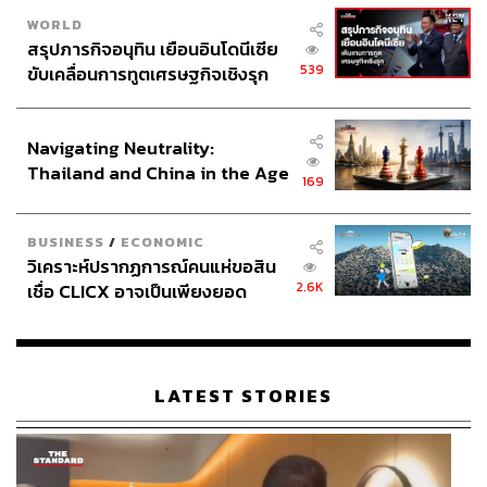
WORLD
สรุปภารกิจอนุทิน เยือนอินโดนีเซีย
539
ขับเคลื่อนการทูตเศรษฐกิจเชิงรุก
ประกาศหุ้นส่วนยุทธศาสตร์ไทย –
อินโดนีเซีย
Navigating Neutrality:
Thailand and China in the Age
169
of a New Global Order
BUSINESS
/
ECONOMIC
วิเคราะห์ปรากฏการณ์คนแห่ขอสิน
2.6K
เชื่อ CLICX อาจเป็นเพียงยอด
ภูเขาน้ำแข็ง ของปัญหาหนี้ครัว
เรือนไทยที่ถูกซุกไว้
LATEST STORIES