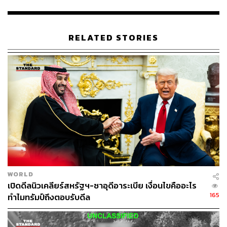
TAGS:
ความรุนแรง
Palestine
Israel
Gal Gadot
RELATED STORIES
913
ABOUT THE AUTHOR
ธนากร สุนทร
จบจากคณะนิเทศศาสตร์ มหาวิทยาลัยรังสิต
WORLD
ชอบดูคอนเสิร์ต ใช้บทเพลงของ The 1975
เป็นพลังขับเคลื่อนชีวิต และอยากเป็นนักเขียน
เปิดดีลนิวเคลียร์สหรัฐฯ-ซาอุดีอาระเบีย เงื่อนไขคืออะไร
ที่มีคนอยากอ่าน
165
ทำไมทรัมป์ถึงตอบรับดีล