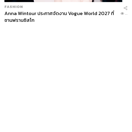
FASHION
Anna Wintour ประกาศจัดงาน Vogue World 2027 ที่
...
ซานฟรานซิสโก
News
Wealth
Pop
Podcast
Video
Now
Opinion
Careers
Events
Privacy
About
Contact
Policy
FOR
ADVERTISING
MEMBERSHIP