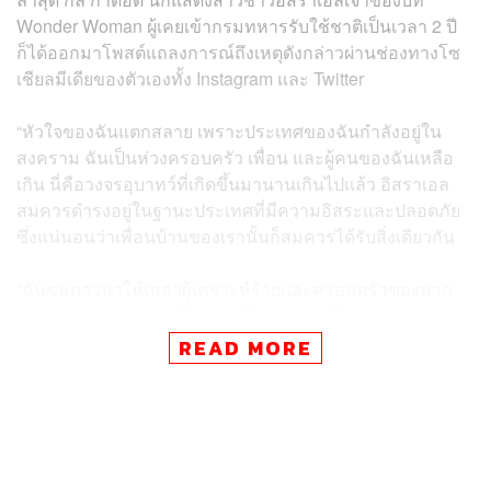
Wonder Woman ผู้เคยเข้ากรมทหารรับใช้ชาติเป็นเวลา 2 ปี
ก็ได้ออกมาโพสต์แถลงการณ์ถึงเหตุดังกล่าวผ่านช่องทางโซ
เชียลมีเดียของตัวเองทั้ง Instagram และ Twitter
“หัวใจของฉันแตกสลาย เพราะประเทศของฉันกำลังอยู่ใน
สงคราม ฉันเป็นห่วงครอบครัว เพื่อน และผู้คนของฉันเหลือ
เกิน นี่คือวงจรอุบาทว์ที่เกิดขึ้นมานานเกินไปแล้ว อิสราเอล
สมควรดำรงอยู่ในฐานะประเทศที่มีความอิสระและปลอดภัย
ซึ่งแน่นอนว่าเพื่อนบ้านของเรานั้นก็สมควรได้รับสิ่งเดียวกัน
“ฉันขอภาวนาให้เหล่าผู้เคราะห์ร้ายและครอบครัวของพวก
เขาทุกคน ฉันภาวนาให้ความเป็นปรปักษ์ที่ไม่อาจ
จินตนาการได้สิ้นสุดลง ฉันภาวนาให้ผู้นำของเราสามารถหา
READ MORE
ทางออกที่จะทำให้เราได้อยู่เคียงข้างกันอย่างสงบสุข ฉัน
ภาวนาให้มีวันที่ดีกว่า” กัล กาด็อต กล่าว
อย่างไรก็ตาม ทันทีที่กัลออกมาโพสต์แถลงการณ์นี้ ก็ถูกผู้คน
บนโลกอินเทอร์เน็ต โดยเฉพาะใน Twitter โต้ตอบอย่างดุเดือด