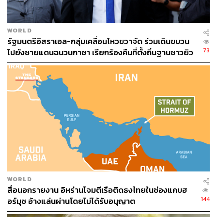
WORLD
รัฐมนตรีอิสราเอล-กลุ่มเคลื่อนไหวขวาจัด ร่วมเดินขบวน
73
ไปยังชายแดนฉนวนกาซา เรียกร้องคืนที่ตั้งถิ่นฐานชาวยิว
WORLD
สื่อนอกรายงาน อิหร่านโจมตีเรือติดธงไทยในช่องแคบฮ
144
อร์มุซ อ้างแล่นผ่านโดยไม่ได้รับอนุญาต