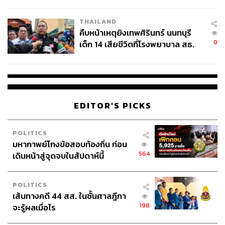
สอบปมขโมยปืนปู่ก่อเหตุ
THAILAND
คืบหน้าเหตุยิงเทพศิรินทร์ นนทบุรี
0
เด็ก 14 เสียชีวิตที่โรงพยาบาล สธ.
ยืนยันครูเสียชีวิต 5 ราย เจ็บ 22
ราย
EDITOR'S PICKS
POLITICS
มหากาพย์โกงข้อสอบท้องถิ่น ก่อน
564
เดินหน้าสู่จุดจบในสัปดาห์นี้
POLITICS
เส้นทางคดี 44 สส. ในชั้นศาลฎีกา
198
จะรู้ผลเมื่อไร