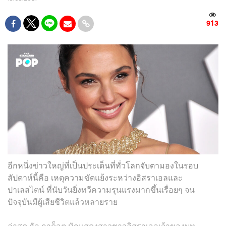
913
อีกหนึ่งข่าวใหญ่ที่เป็นประเด็นที่ทั่วโลกจับตามองในรอบ
สัปดาห์นี้คือ เหตุความขัดแย้งระหว่างอิสราเอลและ
ปาเลสไตน์ ที่นับวันยิ่งทวีความรุนแรงมากขึ้นเรื่อยๆ จน
ปัจจุบันมีผู้เสียชีวิตแล้วหลายราย
ล่าสุด กัล กาด็อต นักแสดงสาวชาวอิสราเอลเจ้าของบท