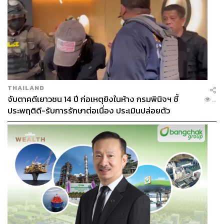
THAILAND
จับตาคดีเยาวชน 14 ปี ก่อเหตุยิงในห้าง กรมพินิจฯ ชี้
...
ประพฤติดี-รับการรักษาต่อเนื่อง ประเมินปล่อยตัว