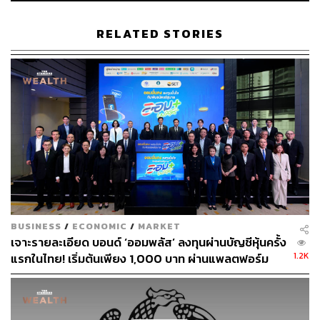
RELATED STORIES
สามารถติดตาม THE STANDARD WEALTH
ผ่านแอปพลิเคชันต่างๆ ที่คุณสะดวกหรือใช้งานอยู่แล้วได้เลย
TAGS:
พชร อนันตศิลป์
สำนักงานบริหารหนี้สาธารณะ
XSpring
Kubix
โทเคนดิจิทัล
G-Token
TokenX
BUSINESS
/
ECONOMIC
/
MARKET
เจาะรายละเอียด บอนด์ ‘ออมพลัส’ ลงทุนผ่านบัญชีหุ้นครั้ง
1.2K
แรกในไทย! เริ่มต้นเพียง 1,000 บาท ผ่านแพลตฟอร์ม
Bond Connect ก่อนเปิดจองซื้อ 3-5 ส.ค.นี้
223