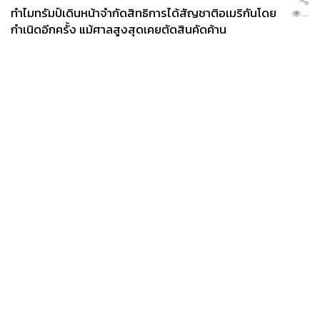
ทำไมทรัมป์เดินหน้าจำกัดสิทธิการได้สัญชาติอเมริกันโดย
...
กำเนิดอีกครั้ง แม้ศาลสูงสุดเคยตัดสินคัดค้าน
News
Wealth
Pop
Podcast
Video
Now
Opinion
Careers
Events
Privacy
About
Contact
Policy
FOR
ADVERTISING
MEMBERSHIP