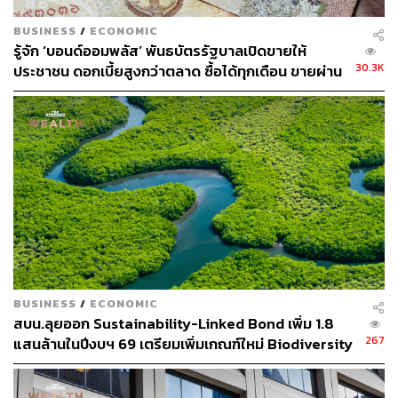
BUSINESS
/
ECONOMIC
รู้จัก ‘บอนด์ออมพลัส’ พันธบัตรรัฐบาลเปิดขายให้
30.3K
ประชาชน ดอกเบี้ยสูงกว่าตลาด ซื้อได้ทุกเดือน ขายผ่าน
ตลาดรอง แอปฯ Streaming ได้
BUSINESS
/
ECONOMIC
สบน.ลุยออก Sustainability-Linked Bond เพิ่ม 1.8
267
แสนล้านในปีงบฯ 69 เตรียมเพิ่มเกณฑ์ใหม่ Biodiversity