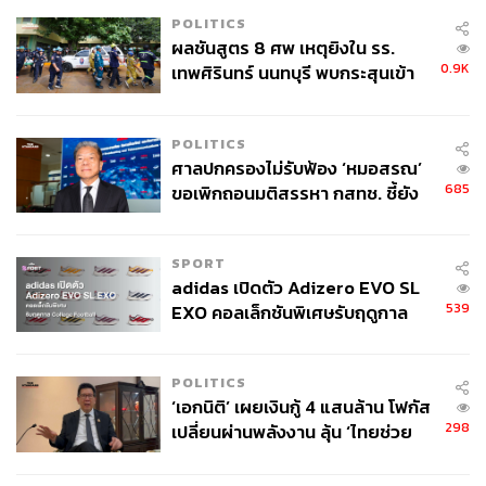
POLITICS
ผลชันสูตร 8 ศพ เหตุยิงใน รร.
0.9K
เทพศิรินทร์ นนทบุรี พบกระสุนเข้า
จุดสำคัญ ‘ศีรษะ-หน้าอก’ ครูถูกยิง
4 นัด จากระยะไกล
POLITICS
ศาลปกครองไม่รับฟ้อง ‘หมอสรณ’
685
ขอเพิกถอนมติสรรหา กสทช. ชี้ยัง
ไม่ใช่ผู้เดือดร้อนเสียหาย
SPORT
adidas เปิดตัว Adizero EVO SL
539
EXO คอลเล็กชันพิเศษรับฤดูกาล
College Football
POLITICS
‘เอกนิติ’ เผยเงินกู้ 4 แสนล้าน โฟกัส
298
เปลี่ยนผ่านพลังงาน ลุ้น ‘ไทยช่วย
ไทยพลัส’ เฟส 2 รอประเมินความ
เหมาะสม