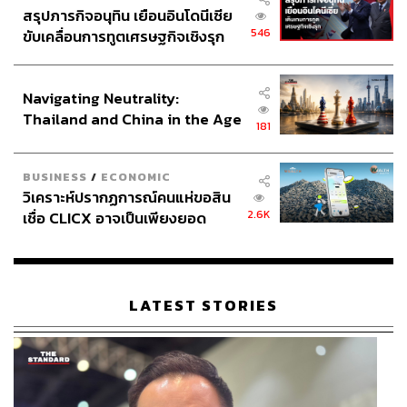
สรุปภารกิจอนุทิน เยือนอินโดนีเซีย
546
ขับเคลื่อนการทูตเศรษฐกิจเชิงรุก
ประกาศหุ้นส่วนยุทธศาสตร์ไทย –
อินโดนีเซีย
Navigating Neutrality:
Thailand and China in the Age
181
of a New Global Order
BUSINESS
/
ECONOMIC
วิเคราะห์ปรากฏการณ์คนแห่ขอสิน
2.6K
เชื่อ CLICX อาจเป็นเพียงยอด
ภูเขาน้ำแข็ง ของปัญหาหนี้ครัว
เรือนไทยที่ถูกซุกไว้
LATEST STORIES