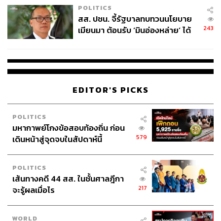
POLITICS
สส. ปชน. จี้รัฐบาลทบทวนนโยบาย
243
เมียนมา ต้อนรับ ‘มินอ่องหล่าย’ ได้
แค่สัญญาว่างเปล่า
EDITOR'S PICKS
POLITICS
มหากาพย์โกงข้อสอบท้องถิ่น ก่อน
579
เดินหน้าสู่จุดจบในสัปดาห์นี้
POLITICS
เส้นทางคดี 44 สส. ในชั้นศาลฎีกา
217
จะรู้ผลเมื่อไร
WORLD