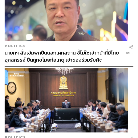
POLITICS
นายกฯ สั่งเข้มพกปืนนอกเคหสถาน ชี้ไม่ใช่เจ้าหน้าที่มีโทษ
...
อุกฉกรรจ์ ปืนถูกขโมยก่อเหตุ เจ้าของร่วมรับผิด
POLITICS