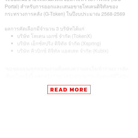
Portal) สำหรับการออกและเสนอขายโทเคนดิจิทัลของ
กระทรวงการคลัง (G-Token) ในปีงบประมาณ 2568-2569
ผลการคัดเลือกมีจำนวน 3 บริษัทได้แก่
บริษัท โทเคน เอกซ์ จำกัด (TokenX)
บริษัท เอ็กซ์สปริง ดิจิทัล จำกัด (Xspring)
บริษัท คิวบิกซ์ ดิจิทัล แอสเสท จำกัด (Kubix)
“ขอขอบคุณทุกหน่วยงานที่แสดงความสนใจเข้าร่วมการคัด
เลือกในครั้งนี้ และหวังว่าจะได้รับความร่วมมือจากผู้ที่ได้รับ
คัดเลือกในการออกและเสนอขาย G-Token ครั้งนี้และครั้งต่อ
READ MORE
ไป เพื่อให้การดำเนินการเป็นไปอย่างมีประสิทธิภาพ และช่วย
ขับเคลื่อนประเทศไทยเข้าสู่เศรษฐกิจดิจิทัลในอนาคต” พชร
กล่าว
สำหรับ ICO (Initial Coin Offering) คือ การระดมทุนโดยใช้
เทคโนโลยีบล็อกเชน เปิดโอกาสให้บริษัทที่ต้องการเงินทุน
เสนอขายโทเคนให้แก่ผู้ลงทุนทั่วโลก โดยนักลงทุนสามารถ