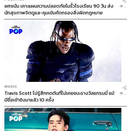
ยศชนัน เคาะแผนความปลอดภัยในรั้วโรงเรียน 90 วัน ส่ง
...
นักสุขภาพจิตดูแล-คุมเข้มคัดกรองสิ่งผิดกฎหมาย
MUSIC
Travis Scott ไม่รู้สึกกดดันที่ไม่เคยชนะรางวัลแกรมมี่ แม้
...
มีชื่อเข้าชิงมาแล้ว 10 ครั้ง