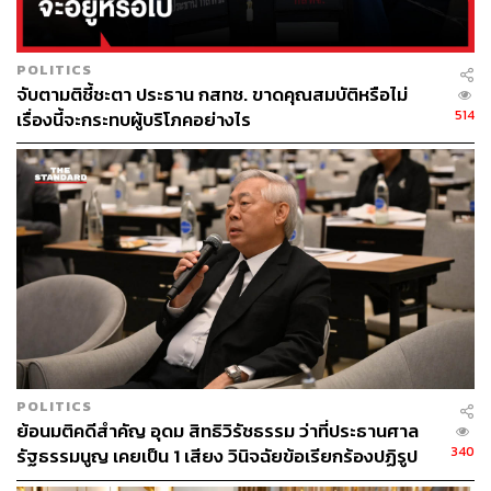
POLITICS
จับตามติชี้ชะตา ประธาน กสทช. ขาดคุณสมบัติหรือไม่
514
เรื่องนี้จะกระทบผู้บริโภคอย่างไร
POLITICS
ย้อนมติคดีสำคัญ อุดม สิทธิวิรัชธรรม ว่าที่ประธานศาล
340
รัฐธรรมนูญ เคยเป็น 1 เสียง วินิจฉัยข้อเรียกร้องปฏิรูป
สถาบันฯ ไม่เข้าข่ายล้มล้าง