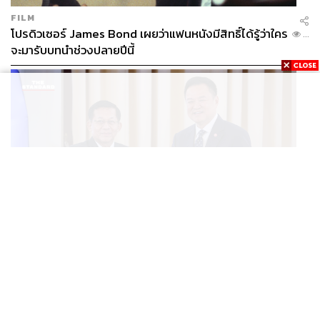
FILM
โปรดิวเซอร์ James Bond เผยว่าแฟนหนังมีสิทธิ์ได้รู้ว่าใคร
...
จะมารับบทนำช่วงปลายปีนี้
WORLD
อนุทิน-มินอ่องหล่าย ออกแถลงการณ์ร่วม หนุนความร่วม
...
มือรอบด้าน ยกระดับปราบอาชญากรรมข้ามชาติ แก้ปัญหา
หมอกควัน-มลพิษทางน้ำ