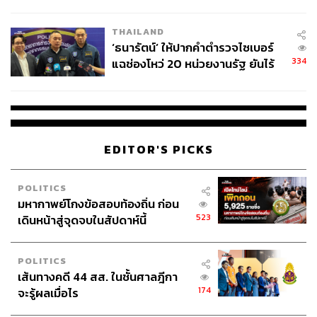
ผลิต 8.3 ล้าน สู่ข้อพิพาท ‘มา
เวลล์ฯ’ ฟ้อง ‘โทน บางแค’ ผิดนัด
THAILAND
จ่ายหนี้-แอบระบุแบรนด์
‘ธนารัตน์’ ให้ปากคำตำรวจไซเบอร์
334
แฉช่องโหว่ 20 หน่วยงานรัฐ ยันไร้
นัยทางการเมือง
EDITOR'S PICKS
POLITICS
มหากาพย์โกงข้อสอบท้องถิ่น ก่อน
523
เดินหน้าสู่จุดจบในสัปดาห์นี้
POLITICS
เส้นทางคดี 44 สส. ในชั้นศาลฎีกา
174
จะรู้ผลเมื่อไร