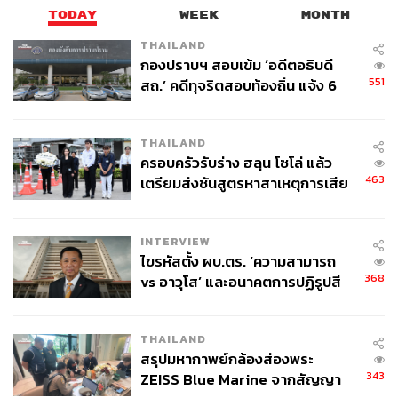
TODAY
WEEK
MONTH
THAILAND
กองปราบฯ สอบเข้ม ‘อดีตอธิบดี
551
สถ.’ คดีทุจริตสอบท้องถิ่น แจ้ง 6
ข้อหาหนัก จ่อชง ป.ป.ช. 12 ส.ค. นี้
THAILAND
ครอบครัวรับร่าง ฮลุน โซโล่ แล้ว
463
เตรียมส่งชันสูตรหาสาเหตุการเสีย
ชีวิต
INTERVIEW
ไขรหัสตั้ง ผบ.ตร. ‘ความสามารถ
368
vs อาวุโส’ และอนาคตการปฏิรูปสี
กากี กับ พล.ต.อ. เอก อังสนานนท์
THAILAND
สรุปมหากาพย์กล้องส่องพระ
343
ZEISS Blue Marine จากสัญญา