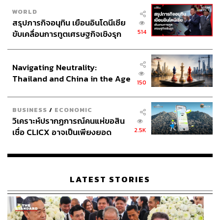
WORLD
สรุปภารกิจอนุทิน เยือนอินโดนีเซีย
514
ขับเคลื่อนการทูตเศรษฐกิจเชิงรุก
ประกาศหุ้นส่วนยุทธศาสตร์ไทย –
อินโดนีเซีย
Navigating Neutrality:
Thailand and China in the Age
150
of a New Global Order
BUSINESS
/
ECONOMIC
วิเคราะห์ปรากฏการณ์คนแห่ขอสิน
2.5K
เชื่อ CLICX อาจเป็นเพียงยอด
ภูเขาน้ำแข็ง ของปัญหาหนี้ครัว
เรือนไทยที่ถูกซุกไว้
LATEST STORIES