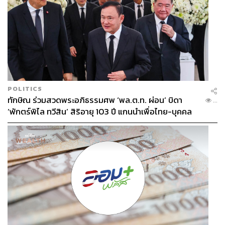
TAGS:
สระแก้ว
แพทองธาร ชินวัตร
สัญญาณโทรศัพท์
บ้านคลองลึก
POLITICS
ทักษิณ ร่วมสวดพระอภิธรรมศพ ‘พล.ต.ท. ผ่อน’ บิดา
...
‘พักตร์พิไล ทวีสิน’ สิริอายุ 103 ปี แกนนำเพื่อไทย-บุคคล
หลากวงการร่วมอาลัย
221
ABOUT THE AUTHOR
THE STANDARD TEAM
กองบรรณาธิการ THE STANDARD