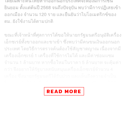
โดยเฉพาะคนไทยหากออกนอกประเทศจะต้องมีการเซ็น
ยินยอม ตั้งแต่ต้นปี 2568 จนถึงปัจจุบัน พบว่ามีการปฏิเสธเข้า
ออกเมือง จำนวน 120 ราย และยืนยันว่าไบโอเมตริกซ์ของ
ตม. ยังใช้งานได้ตามปกติ
ขณะที่เจ้าหน้าที่ศุลกากรได้ขอให้นายกรัฐมนตรีอนุมัติเครื่อง
เอ็กซเรย์ทั้งขาออกและขาเข้า ซึ่งพบว่ามีคนขนเงินออกนอก
ประเทศ โดยวิธีการตรวจค้นต้องใช้สัญชาตญาณ เนื่องจากมี
เครื่องเอ็กซเรย์ 1 เครื่องที่ใช้การไม่ได้ และมีค่าซ่อมแซม
จำนวน 1 ล้านบาท หากซื้อใหม่ในราคา 5 ล้านบาท จะคุ้มค่า
กว่า จึงอยากให้รัฐบาลสนับสนุนเครื่องเอ็กซเรย์จำนวน 4
เครื่อง ซึ่งนายกรัฐมนตรีได้รับปาก และเห็นถึงความจำเป็น
โดยระบุว่า ให้ส่งเรื่องไปยังสำนักนายกรัฐมนตรี แต่จะให้ที
เดียว 4 เครื่องคงเป็นไปไม่ได้ อาจจะทยอยให้
READ MORE
จากนั้นนายกรัฐมนตรีได้เดินไปทักทายเจ้าหน้าที่ฝั่งกัมพูชา
และขอบคุณที่ช่วยกันดูแล และฝากทักทายพี่น้องประชาชน
ฝั่งนั้นด้วย