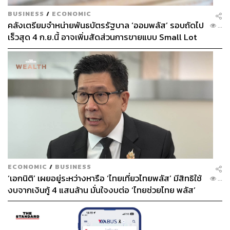
BUSINESS
/
ECONOMIC
ABOUT THE PHOTOGRAPHER
คลังเตรียมจำหน่ายพันธบัตรรัฐบาล ‘ออมพลัส’ รอบถัดไป
...
ฐานิส สุดโต
เร็วสุด 4 ก.ย.นี้ อาจเพิ่มสัดส่วนการขายแบบ Small Lot
บรรณาธิการภาพ ประจำสำนักข่าว THE
First มากขึ้น
STANDARD
ECONOMIC
/
BUSINESS
‘เอกนิติ’ เผยอยู่ระหว่างหารือ ‘ไทยเที่ยวไทยพลัส’ มีสิทธิใช้
...
งบจากเงินกู้ 4 แสนล้าน มั่นใจงบต่อ ‘ไทยช่วยไทย พลัส’
เฟส 2 มีเพียงพอ