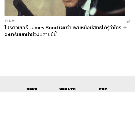
FILM
โปรดิวเซอร์ James Bond เผยว่าแฟนหนังมีสิทธิ์ได้รู้ว่าใคร
...
335
จะมารับบทนำช่วงปลายปีนี้
ABOUT THE AUTHOR
ณัฐนันท์ เฉลิมพนัส
Senior Content Creator ของ THE
STANDARD POP
News
Wealth
Pop
Podcast
Video
Now
Opinion
Careers
Events
Privacy
About
Contact
Policy
FOR
ADVERTISING