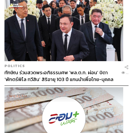
ว่า “ผมอยากสนุกในช่วงที่ผมสนุก ไม่ใช่ต้องมีคนมาบอกว่า
ช่วงเวลานี้ควรสนุกแล้วถึงจะสนุกได้” พร้อมกับนั่งเงียบๆ ทำ
หน้าเซ็งๆ ในขณะที่คนอื่นๆ ตื่นเต้นกับการฉลองเทศกาล
ฮาโลวีน ซึ่งตัดภาพกลับไปจะเห็นว่าสีหน้าและแววตาของ
เขาจะเป็นประกายมากกว่านี้เมื่อเคลื่อนตัวไปบนระนาบของ
หน้าผาที่หลายคนตั้งคำถามว่าเขาจะทำสิ่งเหล่านั้นไปทำไม
กระทั่งเรื่องความรัก เขาก็สารภาพอย่างตรงไปตรงมาว่าเขา
เลือกการปีนเขามากกว่าผู้หญิงทุกคนอยู่เสมอ แถมยังยอมรับ
POLITICS
ว่าอยากเลิกกับ ซานนี่ แฟนสาวคนปัจจุบัน จากความผิดพลาด
ทักษิณ ร่วมสวดพระอภิธรรมศพ ‘พล.ต.ท. ผ่อน’ บิดา
...
ของเธอที่ทำให้เขาบาดเจ็บ และยังเคยคิดว่าเธอคือสาเหตุที่
‘พักตร์พิไล ทวีสิน’ สิริอายุ 103 ปี แกนนำเพื่อไทย-บุคคล
ทำให้เขาหลุดโฟกัสจากการปีนเขาหลายๆ ครั้ง
หลากวงการร่วมอาลัย
และเหตุการณ์สำคัญที่สุดคือตอนเริ่มปีนเอล แคพพิทัน แบบ
ฟรีโซโลครั้งแรก ที่ถึงแม้จะคำนวณทุกอย่างมาเป็นอย่างดี
แต่อยู่ๆ เขาก็เลิกล้มกลางคัน ทั้งๆ ที่จุดที่เขายืนอยู่ไม่ใช่จุดที่
น่ากลัวอะไรด้วยซ้ำ
เขาเลือกเชื่อ ‘ความรู้สึก’ ที่อธิบายเป็นคำพูดไม่ได้ ทั้งที่อาจ