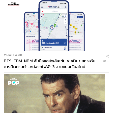
เพียงแค่รับรู้ถึงความยินดี แต่ไม่ยึดติดว่านั่นคือสิ่งสูงสุดใน
ชีวิต เพราะยังมีอาหารจานอร่อยอีกมากมายที่รอให้เขาได้ไป
ลิ้มรสอยู่เสมอ
ลองนึกถึงสิ่งที่เราอยากทำเป็นอย่างต่อไปหลังจากเพิ่งทำ
อะไรที่ยิ่งใหญ่มากๆ ได้สำเร็จ ต่างคนคงมีวิธีการเฉลิมฉลอง
และให้รางวัลกับตัวเองที่แตกต่างกันออกไป
แต่สำหรับอเล็กซ์ เขาเลือกที่จะกลับไปยังรถตู้คันเก่า โหนบาร์
ออกกำลังกายเตรียมความพร้อมเพื่อค้นหายอดเขาที่จะเป็น
THAILAND
BTS-EBM-NBM จับมือแอปพลิเคชัน ViaBus ยกระดับ
‘ฟลอร์’ ให้เขาได้เต้นระบำบนหน้าผาแห่งความตายครั้งต่อไป
...
การติดตามตำแหน่งรถไฟฟ้า 3 สายแบบเรียลไทม์
เท่านั้นเอง
พิสูจน์อักษร:
ภาสิณี เพิ่มพันธุ์พงศ์
TAGS:
Documentary Film
Free Solo