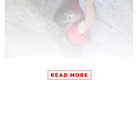
ความน่าสนใจของสารคดีเรื่องนี้คือภาพตอนที่อเล็กซ์
READ MORE
พยายามทำทุกอย่างเพื่อพิชิตหน้าผาสูงชันให้สำเร็จ เหมือน
เป็นภาพสะท้อนที่พาคนดูไปสำรวจ ‘ยอดเขา’ ในชีวิตจริงที่
แต่ละคนล้วนมีเป้าหมายและวิธีการบรรลุเป้าหมายที่แตกต่าง
กันออกไป
ถ้าลองถอดสมการหาตัวแปรช่วยส่งให้อเล็กซ์สามารถขึ้นไป
เต้นรำบนหน้าผาแห่งความตายที่มีชีวิตเป็นเดิมพันได้สำเร็จ
เราคิดว่ามีตัวแปรร่วมบางอย่างที่สามารถดึงแนวคิดของเขา
มาปรับใช้เพื่อเผชิญกับยอดเขาในชีวิตจริงที่สูงใหญ่ขนาด