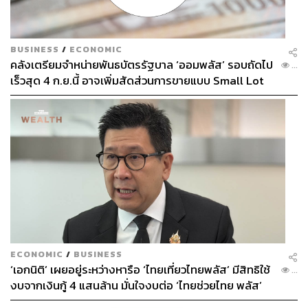
พลาดโอกาสที่ดีที่สุดในชีวิต และเราเชื่อว่านั่นคือการตัดสิน
ใจที่ดีที่สุดของเขา เพราะไม่อย่างนั้นเราอาจได้เห็น
Free
Solo
เป็นสารคดีอีกรูปแบบหนึ่งที่ปราศจากภาพความสำเร็จ
BUSINESS
/
ECONOMIC
ของเขาในวันที่กลับมาพิชิตเอล แคพพิทัน ได้สำเร็จก็เป็นได้
คลังเตรียมจำหน่ายพันธบัตรรัฐบาล ‘ออมพลัส’ รอบถัดไป
...
เร็วสุด 4 ก.ย.นี้ อาจเพิ่มสัดส่วนการขายแบบ Small Lot
ชื่นชมชัยชนะอันยิ่งใหญ่ด้วยความเรียบง่าย
First มากขึ้น
ไม่มีการปักธง ไม่มีการตะโกนโห่ร้องด้วยความยินดี มีเพียง
ประโยคสั้นๆ “มันวิเศษมากจริงๆ” ที่อเล็กซ์อธิบายความรู้สึก
ด้วยน้ำเสียงแผ่วเบา หลังจากใช้เวลา 3 ชั่วโมง 56 นาทีใน
การต่อสู้กับผาหินแกรนิตที่ยิ่งใหญ่ที่สุดในโลกได้สำเร็จ ก่อน
ที่จะหยิบโทรศัพท์มาคุยกับแฟนสาวราวกับภารกิจที่เพิ่งเกิด
ขึ้นเป็นเพียงเหตุการณ์ธรรมดาในชีวิตประจำวัน
สำหรับคนที่ทุ่มเททั้งชีวิตให้กับการปีนเขาอย่างอเล็กซ์ ทุก
ECONOMIC
/
BUSINESS
วินาทีบนหินผาคงให้ความรู้สึกไม่ต่างจากการกินอาหารมื้อ
‘เอกนิติ’ เผยอยู่ระหว่างหารือ ‘ไทยเที่ยวไทยพลัส’ มีสิทธิใช้
...
หนึ่งที่ต้องทำเป็นเรื่องปกติ การพิชิตเอล แคพพิทัน ได้สำเร็จก็
งบจากเงินกู้ 4 แสนล้าน มั่นใจงบต่อ ‘ไทยช่วยไทย พลัส’
เหมือนได้กินอาหารที่อร่อยกว่ามื้ออื่นๆ ที่เมื่อกินเสร็จเขาก็
เฟส 2 มีเพียงพอ