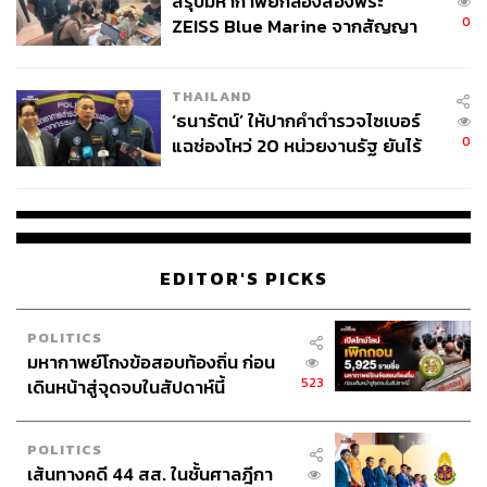
สรุปมหากาพย์กล้องส่องพระ
มากกว่า 10 ขั้นตอนเพื่อขยับระยะตัวเองบนหน้าผาไปแค่ไม่กี่
0
ZEISS Blue Marine จากสัญญา
ช่วงตัว
ผลิต 8.3 ล้าน สู่ข้อพิพาท ‘มา
เวลล์ฯ’ ฟ้อง ‘โทน บางแค’ ผิดนัด
หากแต่ในความละเอียดนั้น อเล็กซ์เลือกที่จะไม่พรรณนาถึง
THAILAND
จ่ายหนี้-แอบระบุแบรนด์
ความสวยงามที่ได้เห็น ไม่มีการพร่ำเพ้อถึงครอบครัวหรือคน
‘ธนารัตน์’ ให้ปากคำตำรวจไซเบอร์
รัก ถ้าดูในสมุดบันทึกของเขาจะพบว่ามีแต่ตัวหนังสือยึกยือที่
0
แฉช่องโหว่ 20 หน่วยงานรัฐ ยันไร้
เต็มไปด้วยตัวเลขและเทคนิคเต็มไปหมด เพราะในเวลานั้น
นัยทางการเมือง
ความรักหรือความสวยงามจะสำคัญอย่างไร เมื่อเทียบกับการ
พิชิตยอดเขาที่มีความตายอ้าแขนรออยู่เบื้องล่าง
ซื่อสัตย์ต่อความรู้สึก และนำออกมาใช้ในช่วงเวลาที่เหมาะ
EDITOR'S PICKS
สม
POLITICS
ถึงแม้จะไม่จดความรู้สึกลงในสมุดบันทึก แต่เขาก็ไม่ใช่มนุษย์
มหากาพย์โกงข้อสอบท้องถิ่น ก่อน
ที่ไร้หัวใจ ในทางตรงกันข้าม อเล็กซ์คือมนุษย์ที่ ‘ซื่อสัตย์’ กับ
523
เดินหน้าสู่จุดจบในสัปดาห์นี้
ความรู้สึกของตัวเองมากที่สุดคนหนึ่งด้วยซ้ำไป
เริ่มตั้งแต่ตอนเด็กที่เข้ากับเพื่อนที่โรงเรียนไม่ได้ เพราะเรียน
POLITICS
เส้นทางคดี 44 สส. ในชั้นศาลฎีกา
และคุยกับใครไม่เก่ง เขาก็เลือกใช้เวลาไปกับการปีนเขาโดย