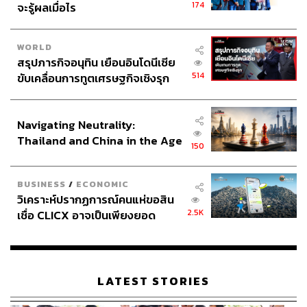
174
จะรู้ผลเมื่อไร
ไม่สนว่าคนอื่นจะมองเขาอย่างไร พอโตขึ้นมาอีกหน่อยก็ยอม
นอนบนรถตู้ในลานจอดรถของซูเปอร์มาร์เก็ต (ทุกวันนี้ก็ยัง
ใช้ชีวิตบนรถบ้านเป็นส่วนใหญ่) มีเงินกินอาหารมื้อละไม่เกิน
WORLD
30 บาท เพื่อให้ตัวเองสามารถทำในสิ่งที่เขารักได้ต่อไป
สรุปภารกิจอนุทิน เยือนอินโดนีเซีย
514
ขับเคลื่อนการทูตเศรษฐกิจเชิงรุก
ประกาศหุ้นส่วนยุทธศาสตร์ไทย –
อินโดนีเซีย
Navigating Neutrality:
Thailand and China in the Age
150
of a New Global Order
BUSINESS
/
ECONOMIC
วิเคราะห์ปรากฏการณ์คนแห่ขอสิน
2.5K
เชื่อ CLICX อาจเป็นเพียงยอด
ภูเขาน้ำแข็ง ของปัญหาหนี้ครัว
เรือนไทยที่ถูกซุกไว้
LATEST STORIES
อีกหนึ่งประโยคที่น่าสนใจใน
Free Solo
คือตอนที่อเล็กซ์พูด