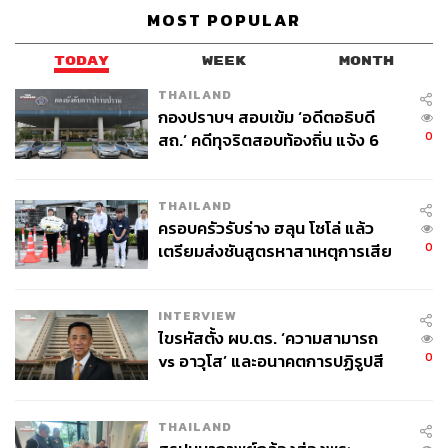
MOST POPULAR
TODAY
WEEK
MONTH
THAILAND
กองปราบฯ สอบเข้ม ‘อดีตอธิบดี
0
สถ.’ คดีทุจริตสอบท้องถิ่น แจ้ง 6
ข้อหาหนัก จ่อชง ป.ป.ช. 12 ส.ค. นี้
THAILAND
ครอบครัวรับร่าง ฮลุน โซโล่ แล้ว
0
เตรียมส่งชันสูตรหาสาเหตุการเสีย
ชีวิต
สิ่งหนึ่งที่ทำให้เราประทับใจมากๆ คืออเล็กซ์จดรายละเอียด
INTERVIEW
ทุกอย่างในการปีนเขาทุกครั้งอย่างละเอียดที่สุด ตั้งแต่เวลาที่
ไขรหัสตั้ง ผบ.ตร. ‘ความสามารถ
แสงแดดส่องผ่าน ช่วงไหนของหน้าผาที่อันตราย องศาของ
0
vs อาวุโส’ และอนาคตการปฏิรูปสี
เหลี่ยมผาที่ผิดปกติ จุดวางมือและเท้าที่เล็กไม่กี่เซนติเมตร ไป
กากี กับ พล.ต.อ. เอก อังสนานนท์
จนถึงลำดับการเคลื่อนมือและเท้าที่ซับซ้อน รวมทั้งการ
THAILAND
ออกแรงที่เหมาะสม บางครั้งเขาอาจต้องเคลื่อนไหวร่างกาย