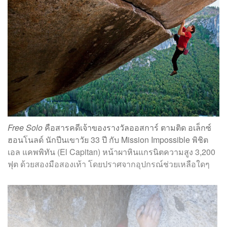
Free Solo
คือสารคดีเจ้าของรางวัลออสการ์ ตามติด อเล็กซ์
ฮอนโนลด์ นักปีนเขาวัย 33 ปี กับ Mission Impossible พิชิต
เอล แคพพิทัน (El Capitan) หน้าผาหินแกรนิตความสูง 3,200
ฟุต ด้วยสองมือสองเท้า โดยปราศจากอุปกรณ์ช่วยเหลือใดๆ