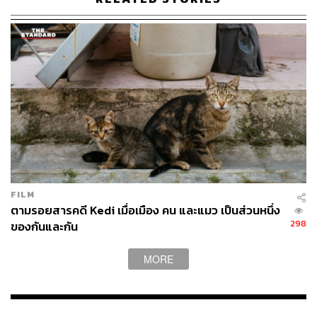
ความกลัวเป็นส่วนหนึ่งในชีวิต แต่ไม่ใช่ในฐานะสิ่งที่มาหยุด
ยั้งความตั้งใจ แต่เป็นความกลัวเพื่อเตือนตัวเองให้รู้ว่าเอล
แคพพิทัน นั้นน่ากลัว และเขาจะต้องเอาชนะมันให้ได้
รายละเอียดคือพระเจ้าที่ช่วยเอาชนะความกลัว
คำว่า ‘ระห่ำ’ คือหนึ่งในนิยามที่ใช้อธิบายตัวตนของมนุษย์ที่
พยายามปีนหน้าผาหินแกรนิตสูงเกือบ 1 กิโลเมตรได้ดีที่สุด
กับอเล็กซ์ก็เป็นแบบนั้น แต่สิ่งที่ทำให้แตกต่างจากคำนิยาม
ทั่วไปคือเขาเป็นคนระห่ำที่ ‘รอบคอบ’
เขาเริ่มต้นจากการลองปีนเขาให้มากสุด (ก่อนหน้านี้เคยพิชิต
FILM
เอล แคพพิทัน แบบมีเชือกมาแล้ว 40 ครั้ง) เพื่อหาว่าจุดไหน
ตามรอยสารคดี Kedi เมื่อเมือง คน และแมว เป็นส่วนหนึ่ง
อันตรายต่อการปีนมากที่สุด เมื่อรู้แล้วก็พาตัวเองไปตรงนั้น
298
ของกันและกัน
ซ้ำๆ เพื่อค้นหาวิธีที่ง่ายที่สุด เขาไม่เคยปล่อยให้ความผิด
พลาดแม้เพียงเล็กน้อยเล็ดลอดไปจากสายตา เพื่อค้นหาวิธี
MORE
การที่ปลอดภัยบนเส้นทางที่อันตรายที่สุด และมองหาความ
เป็นเลิศจากทุกสิ่งที่ตัดสินใจทำอยู่เสมอ