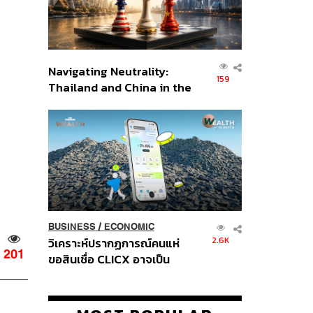
Navigating Neutrality:
159
Thailand and China in the
Age of a New Global
Order
BUSINESS
/
ECONOMIC
2.6K
วิเคราะห์ปรากฏการณ์คนแห่
201
ขอสินเชื่อ CLICX อาจเป็น
เพียงยอดภูเขาน้ำแข็ง ของ
ปัญหาหนี้ครัวเรือนไทยที่ถูกซุก
ไว้