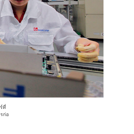
ที่
รก่อ