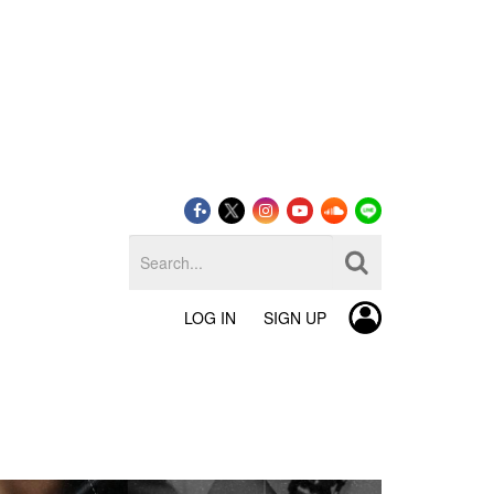
LOG IN
SIGN UP