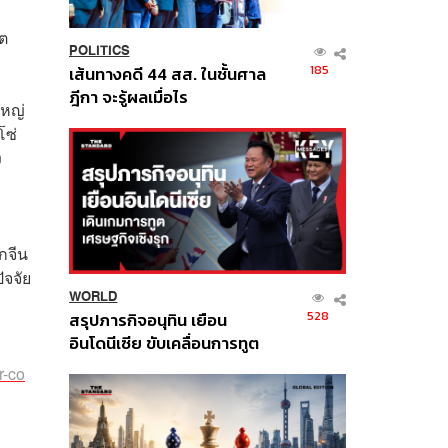
ขต
POLITICS
185
เส้นทางคดี 44 สส. ในชั้นศาล
ฎีกา จะรู้ผลเมื่อไร
ใหญ่
โซ่
ง
กจีน
ัจจัย
WORLD
528
สรุปภารกิจอนุทิน เยือน
อินโดนีเซีย ขับเคลื่อนการทูต
เศรษฐกิจเชิงรุก ประกาศหุ้น
r-co
ส่วนยุทธศาสตร์ไทย –
อินโดนีเซีย