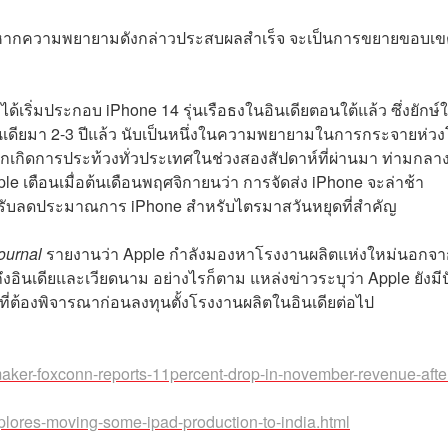
 แต่หากความพยายามดังกล่าวประสบผลสำเร็จ จะเป็นการขยายขอบเ
 ได้เริ่มประกอบ iPhone 14 รุ่นเรือธงในอินเดียตอนใต้แล้ว ซึ่งยักษ์
ินเดียมา 2-3 ปีแล้ว นับเป็นหนึ่งในความพยายามในการกระจายห่วง
เกิดการประท้วงทั่วประเทศในช่วงสองสัปดาห์ที่ผ่านมา ท่ามกลา
le เตือนเมื่อต้นเดือนพฤศจิกายนว่า การจัดส่ง iPhone จะล่าช้า
้ปรับลดประมาณการ iPhone สำหรับไตรมาสวันหยุดที่สำคัญ
ournal
รายงานว่า Apple กำลังมองหาโรงงานผลิตแห่งใหม่นอกจา
งอินเดียและเวียดนาม อย่างไรก็ตาม แหล่งข่าวระบุว่า Apple ยังมีป
ี่ต้องพิจารณาก่อนลงทุนตั้งโรงงานผลิตในอินเดียต่อไป
aker-foxconn-reports-11percent-drop-in-november-revenue-afte
lores-moving-some-ipad-production-to-india.html