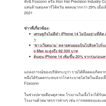
ทั้งนี้ Foxconn หรือ Hon Hai Precision Industry Co
แสนล้านดอลลาร์ไต้หวัน ลดลงมากกว่า 29% เมื่อเท
2021
ข่าวที่เกี่ยวข้อง:
เศรษฐกิจไม่ดีทำ iPhone 14 ไม่ปังอย่างที่คิ
า
‘ชาวเวียดนาม’ หลายคนยอมบินไปสิงคโปร์และไ
o Max จะสูงถึง 92,300 บาท
ต้นทุน iPhone 14 เพิ่มขึ้น 20% จากรุ่นก่อ
แถลงการณ์ของบริษัทระบุว่า รายได้ที่ลดลงเกิดจาก
หนึ่งได้รับผลกระทบจากโรคระบาดโควิดในเมืองเจิ้ง
Foxconn
ในช่วงปลายเดือนตุลาคม โรงงานในเจิ้งโจวได้รับ
โรงงานด้วยมาตรการต่างๆ เช่น การทดสอบและแยกค