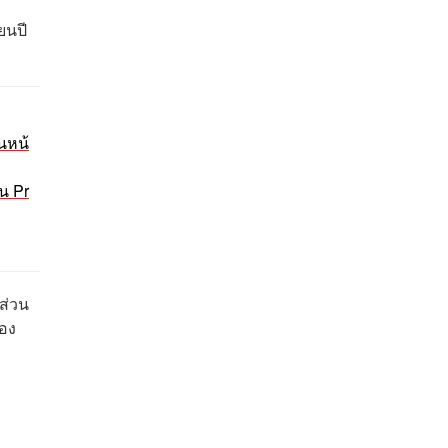
ยนปี
วนหน้
น Pr
ส่วน
ของ