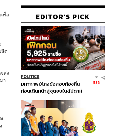
เพื่อ
EDITOR'S PICK
ร
ผลิต
าจส่ง
POLITICS
สมา
538
มหากาพย์โกงข้อสอบท้องถิ่น
ก่อนเดินหน้าสู่จุดจบในสัปดาห์
นี้
ดย
ง