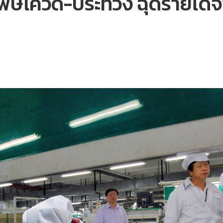
พิษโควิด-ประท้วง ฉุดรายได้