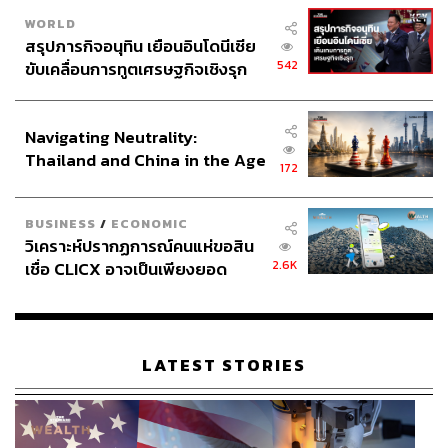
WORLD
สรุปภารกิจอนุทิน เยือนอินโดนีเซีย
542
ขับเคลื่อนการทูตเศรษฐกิจเชิงรุก
ประกาศหุ้นส่วนยุทธศาสตร์ไทย –
อินโดนีเซีย
Navigating Neutrality:
Thailand and China in the Age
172
of a New Global Order
BUSINESS
/
ECONOMIC
วิเคราะห์ปรากฏการณ์คนแห่ขอสิน
2.6K
เชื่อ CLICX อาจเป็นเพียงยอด
ภูเขาน้ำแข็ง ของปัญหาหนี้ครัว
เรือนไทยที่ถูกซุกไว้
LATEST STORIES