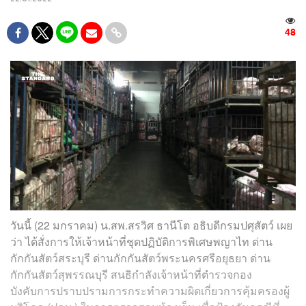
48
วันนี้ (22 มกราคม) น.สพ.สรวิศ ธานีโต อธิบดีกรมปศุสัตว์ เผย
ว่า ได้สั่งการให้เจ้าหน้าที่ชุดปฏิบัติการพิเศษพญาไท ด่าน
กักกันสัตว์สระบุรี ด่านกักกันสัตว์พระนครศรีอยุธยา ด่าน
กักกันสัตว์สุพรรณบุรี สนธิกำลังเจ้าหน้าที่ตำรวจกอง
บังคับการปราบปรามการกระทำความผิดเกี่ยวการคุ้มครองผู้