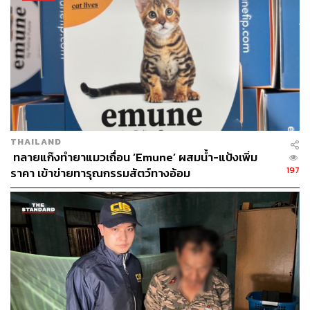
THAILAND
​ ทลายแก๊งทำยาแมวเถื่อน ‘Emune’ ผสมน้ำ-แป้งเพิ่ม
197
ราคา เข้าข่ายทารุณกรรมสัตว์ทางอ้อม