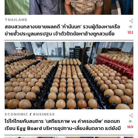
THAILAND
สอบสวนกลางขยายผลคดี ‘กำนันนก’ รวบผู้ต้องหาเครือ
102
ข่ายฮั้วประมูลนครปฐม เจ้าตัวปัดข้อหาอ้างถูกสวมชื่อ
ECONOMIC
/
BUSINESS
ไข่ไก่ไทยกับสมการ ‘เสถียรภาพ vs ค่าครองชีพ’ ถอดบท
169
เรียน Egg Board บริหารอุปทาน-เลี่ยงล้นตลาด แต่ยังมี
คำถามเรื่องการแข่งขันและราคา