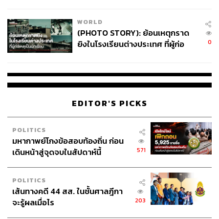
สอบปมขโมยปืนปู่ก่อเหตุ
WORLD
(PHOTO STORY): ย้อนเหตุกราด
0
ยิงในโรงเรียนต่างประเทศ ที่ผู้ก่อ
เหตุเป็นนักเรียน
EDITOR'S PICKS
POLITICS
มหากาพย์โกงข้อสอบท้องถิ่น ก่อน
571
เดินหน้าสู่จุดจบในสัปดาห์นี้
POLITICS
เส้นทางคดี 44 สส. ในชั้นศาลฎีกา
203
จะรู้ผลเมื่อไร