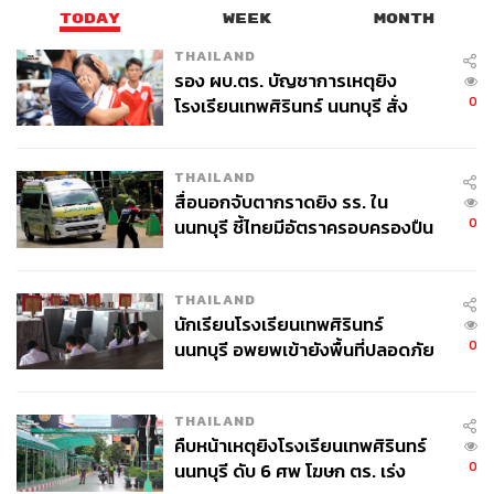
TODAY
WEEK
MONTH
THAILAND
รอง ผบ.ตร. บัญชาการเหตุยิง
0
โรงเรียนเทพศิรินทร์ นนทบุรี สั่ง
ค้นหา 2 รอบยืนยันไร้คนติดค้าง พบ
ศพปู่-ย่าที่บ้านพักผู้ก่อเหตุ
THAILAND
สื่อนอกจับตากราดยิง รร. ใน
0
นนทบุรี ชี้ไทยมีอัตราครอบครองปืน
สูงในระดับต้นของภูมิภาค
THAILAND
นักเรียนโรงเรียนเทพศิรินทร์
0
นนทบุรี อพยพเข้ายังพื้นที่ปลอดภัย
ชั่วคราว หลังเหตุใช้อาวุธปืนภายใน
โรงเรียนคลี่คลาย
THAILAND
คืบหน้าเหตุยิงโรงเรียนเทพศิรินทร์
0
นนทบุรี ดับ 6 ศพ โฆษก ตร. เร่ง