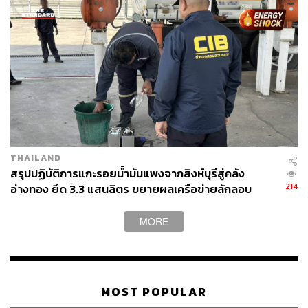
THAILAND
สรุปปฏิบัติการแกะรอยน้ำมันแพงจากสิงห์บุรีสู่คลัง
214
อ่างทอง ยึด 3.3 แสนลิตร ขยายผลเครือข่ายลักลอบ
ขนส่ง สอบต่อปมกักตุนสินค้า
MORE
MOST POPULAR