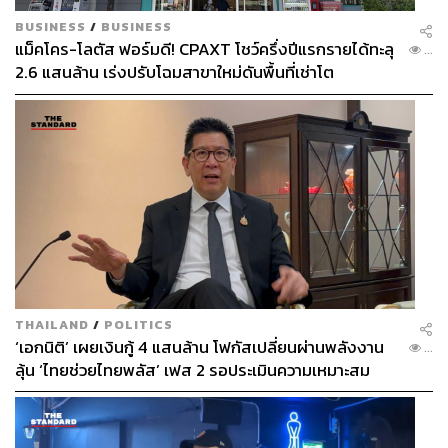
BUSINESS
/
BUSINESS
แม็คโคร-โลตัส ฟอร์มดี! CPAXT โชว์ครึ่งปีแรกรายได้ทะลุ
...
2.6 แสนล้าน เร่งปรับโฉมสาขาใหม่ดันพื้นที่เช่าโต
THAILAND
/
POLITICS
‘เอกนิติ’ เผยเงินกู้ 4 แสนล้าน โฟกัสเปลี่ยนผ่านพลังงาน
...
ลุ้น ‘ไทยช่วยไทยพลัส’ เฟส 2 รอประเมินความเหมาะสม