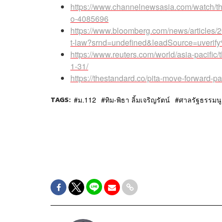
https://www.channelnewsasia.com/watch/thai
o-4085696
https://www.bloomberg.com/news/articles/202
t-law?srnd=undefined&leadSource=uverif
https://www.reuters.com/world/asia-pacific/
1-31/
https://thestandard.co/pita-move-forward-p
TAGS:
ม.112
ทิม-พิธา ลิ้มเจริญรัตน์
ศาลรัฐธรรมน