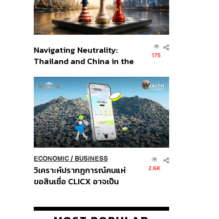
Navigating Neutrality:
175
Thailand and China in the
Age of a New Global
Order
ECONOMIC
/
BUSINESS
2.6K
วิเคราะห์ปรากฏการณ์คนแห่
ขอสินเชื่อ CLICX อาจเป็น
เพียงยอดภูเขาน้ำแข็ง ของ
ปัญหาหนี้ครัวเรือนไทยที่ถูกซุก
ไว้