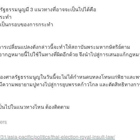
ัฐธรรมนูญมี 3 แนวทางที่อาจจะเป็นไปได้คือ
กระทำ
ที่เป็นกรอบของการกระทำ
 การเปลี่ยนแปลงดังกล่าวนี้จะทำให้สถาบันพระมหากษัตริย์ตาม
นำเอากฎหมายนี้ไปใช้ในทางที่ผิดอีกด้วย จึงนำไปสู่การเสนอแก้กฎห
สินของศาลรัฐธรรมนูญในวันนี้จะไม่ได้กำหนดบทลงโทษแก่พิธาและ
จจะมีความพยายามปูทางไปสู่การยุบพรรคก้าวไกล และตัดสิทธิทางกา
ะเป็นไปในแนวทางไหน ต้องติดตาม
ers
/asia-pacific/politics/thai-election-royal-insult-law/