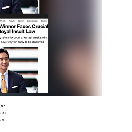
และ
ือก
ระ