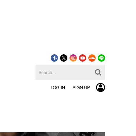
LOG IN
SIGN UP