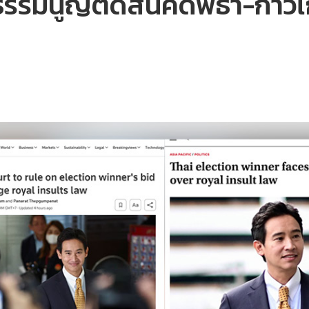
ธรรมนูญตัดสินคดีพิธา-ก้าวไ