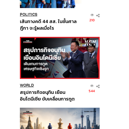
POLITICS
210
เส้นทางคดี 44 สส. ในชั้นศาล
ฎีกา จะรู้ผลเมื่อไร
WORLD
544
สรุปภารกิจอนุทิน เยือน
อินโดนีเซีย ขับเคลื่อนการทูต
เศรษฐกิจเชิงรุก ประกาศหุ้น
ส่วนยุทธศาสตร์ไทย –
อินโดนีเซีย