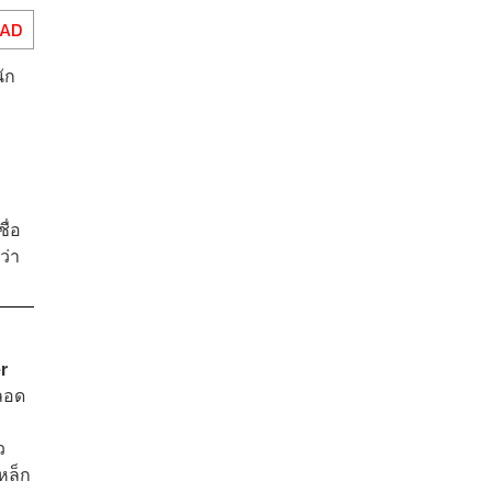
EAD
ัก
ื่อ
ว่า
r
ตลอด
ว
หล็ก