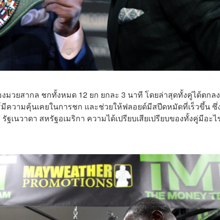
ยสากล ชกทั้งหมด 12 ยก ยกละ 3 นาที โดยล่าสุดทั้งคู่ได้ตกลง
ีความคุ้นเคยในการชก และช่วยให้ฟลอยด์มีสปีดหมัดที่เร็วขึ้น ซึ่
กัส รัฐเนวาดา สหรัฐอเมริกา ความได้เปรียบเสียเปรียบของทั้งคู่มีอะไ