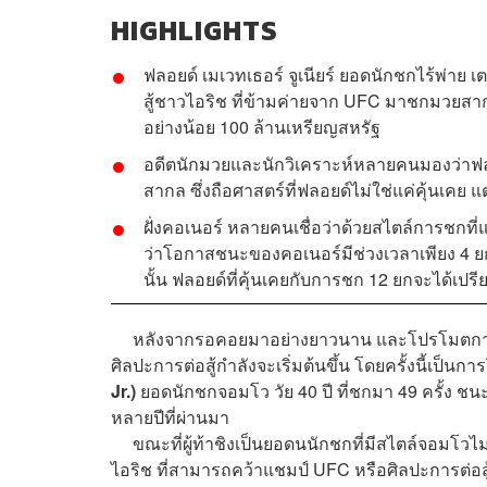
HIGHLIGHTS
ฟลอยด์ เมเวทเธอร์ จูเนียร์ ยอดนักชกไร้พ่าย เต
สู้ชาวไอริช ที่ข้ามค่ายจาก UFC มาชกมวยสากล
อย่างน้อย 100 ล้านเหรียญสหรัฐ
อดีตนักมวยและนักวิเคราะห์หลายคนมองว่าฟลอยด
สากล ซึ่งถือศาสตร์ที่ฟลอยด์ไม่ใช่แค่คุ้นเคย แ
ฝั่งคอเนอร์ หลายคนเชื่อว่าด้วยสไตล์การชกที
ว่าโอกาสชนะของคอเนอร์มีช่วงเวลาเพียง 4 ยกแ
นั้น ฟลอยด์ที่คุ้นเคยกับการชก 12 ยกจะได้เปรี
หลังจากรอคอยมาอย่างยาวนาน และโปรโมตการแข่
ศิลปะการต่อสู้กำลังจะเริ่มต้นขึ้น โดยครั้งนี้เป
Jr.)
ยอดนักชกจอมโว วัย 40 ปี ที่ชกมา 49 ครั้ง ชน
หลายปีที่ผ่านมา
ขณะที่ผู้ท้าชิงเป็นยอดนนักชกที่มีสไตล์จอมโวไม
ไอริช ที่สามารถคว้าแชมป์ UFC หรือศิลปะการต่อส