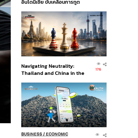
อินโดนีเซีย ขับเคลื่อนการทูต
เศรษฐกิจเชิงรุก ประกาศหุ้น
ส่วนยุทธศาสตร์ไทย –
อินโดนีเซีย
Navigating Neutrality:
176
Thailand and China in the
Age of a New Global
Order
BUSINESS
/
ECONOMIC