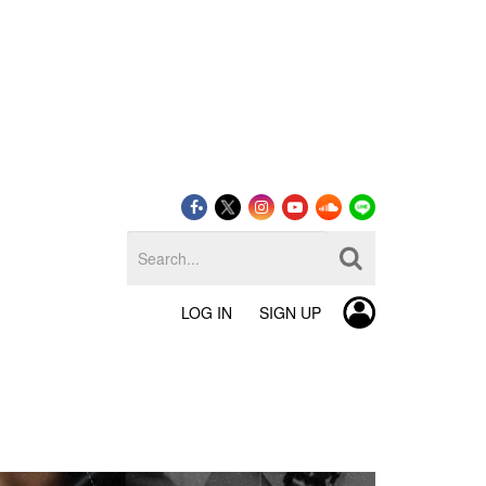
LOG IN
SIGN UP