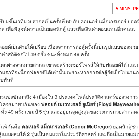
5 MINS. R
รียมขึ้นเวทีมวยสากลเป็นครั้งที่ 50 กับ คอเนอร์ แม็กเกรเกอร์ ยอดน
 เพื่อพิสูจน์ความเป็นยอดนักสู้ และเพื่อเงินค่าตอบแทนอีกคนละ
์เป็นฝ่ายได้เปรียบ เนื่องจากการต่อสู้ครั้งนี้เป็นรูปแบบของมวย
ต่ทำสถิติชกไป 49 ครั้ง ชนะทั้งหมด 49 ครั้ง
่แตกต่างจากมวยสากล เขาจะสร้างเซอร์ไพรส์ให้กับฟลอยด์ได้ และเช
รกที่จะน็อกฟลอยด์ได้เท่านั้น เพราะหากการต่อสู้ยืดเยื้อไปนานก
ยบทันที
งขันมาถึง 4 เมืองใน 3 ประเทศ ไฟต์ประวัติศาสตร์ของวงการ
็นการโคจรมาพบกันของ
ฟลอยด์ เมเวทเธอร์ จูเนียร์ (Floyd Mayweathe
ะทั้ง 49 ครั้ง แชมป์ 5 รุ่น และอยู่บนจุดสูงสุดของวงการมวยสากล
่แพ้กันคือ
คอเนอร์ แม็กเกรเกอร์ (Conor McGregor)
ยอดนักสู้ชา
ู้แบบผสมได้ 2 รุ่นเป็นคนแรกในประวัติศาสตร์ และถือเป็นมวยแม่เ