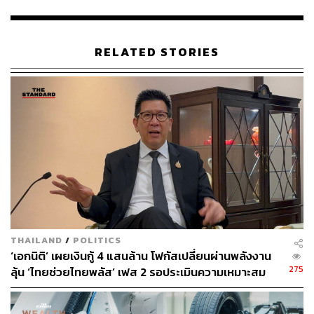
ระยะที่ 2 เยียวยา – ให้ผู้ประสบภัยกลับมาตั้งหลักได้
อย่างรวดเร็ว
RELATED STORIES
โดยกระทรวงการคลังจะบูรณาการหน่วยงานในสังกัด
ทั้งหมด ในการออกมาตรการเยียวยาทั้งประชาชนและผู้
ประกอบการที่ได้รับผลกระทบหลังน้ำท่วมลดระดับอย่าง
ครอบคลุม อาทิ
การพักชำระหนี้
การลดดอกเบี้ย
การออกสินเชื่อพิเศษ ดอกเบี้ยต่ำ สำหรับผู้ได้รับผลกระ
ทบ เช่น ซ่อมแซมที่อยู่อาศัย ร้านค้า
THAILAND
/
POLITICS
การมอบเงินเยียวยา
‘เอกนิติ’ เผยเงินกู้ 4 แสนล้าน โฟกัสเปลี่ยนผ่านพลังงาน
การประสานให้ สำนักงานคณะกรรมการกำกับและส่ง
275
ลุ้น ‘ไทยช่วยไทยพลัส’ เฟส 2 รอประเมินความเหมาะสม
เสริมการประกอบธุรกิจประกันภัย (คปภ.) เข้ามามี
บทบาทในการเร่งระยะเวลาและดูแลการเคลมประกัน
ภัย