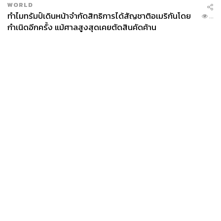
WORLD
ทำไมทรัมป์เดินหน้าจำกัดสิทธิการได้สัญชาติอเมริกันโดย
...
กำเนิดอีกครั้ง แม้ศาลสูงสุดเคยตัดสินคัดค้าน
News
Wealth
Pop
Podcast
Video
Now
Opinion
Careers
Events
Privacy
About
Contact
Policy
FOR
ADVERTISING
MEMBERSHIP