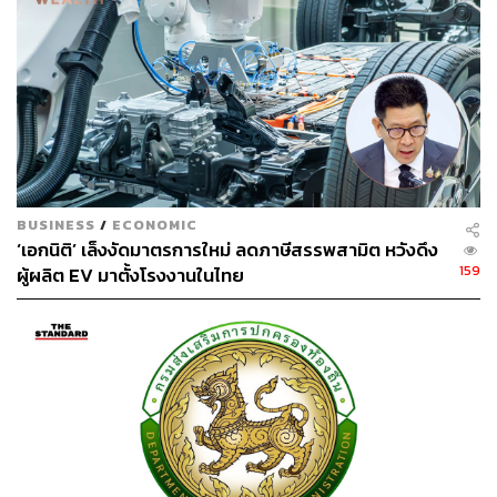
การจัดตั้งศูนย์พักพิงสำหรับประชาชนที่ยังไม่สามารถ
อาศัยในที่พักของตนได้
การขอความร่วมมือจากรัฐวิสาหกิจต่าง ๆ ที่เกี่ยวข้อง
ผ่าน สำนักงานคณะกรรมการนโยบายรัฐวิสาหกิจ
(สคร.) เพื่อช่วยในการฟื้นฟูกิจการและซ่อมแซมที่อยู่
อาศัยซึ่งจะเป็นการบูรณาการความช่วยเหลือจากหน่วย
งานต่าง ๆ
BUSINESS
/
ECONOMIC
‘เอกนิติ’ เล็งงัดมาตรการใหม่ ลดภาษีสรรพสามิต หวังดึง
ระยะที่ 3 ฟื้นฟู – ให้การดำเนินชีวิตและธุรกิจกลับมาได้
159
ผู้ผลิต EV มาตั้งโรงงานในไทย
กระทรวงการคลังจะออกมาตรการฟื้นฟูที่จำเป็นสำหรับผู้ได้
รับผลกระทบในภาพรวม โดยเน้นมาตรการที่เป็นประโยชน์
สามารถช่วยสนับสนุนผู้ได้รับผลกระทบให้สามารถฟื้นฟู
อาชีพ และชีวิตความเป็นอยู่ได้อย่างมีประสิทธิภาพ อาทิ การ
ออกสินเชื่อฟื้นฟู ซึ่งจะได้มีการพิจารณาออกมาตรการตาม
ความเหมาะสม และนำเสนอคณะรัฐมนตรีต่อไป