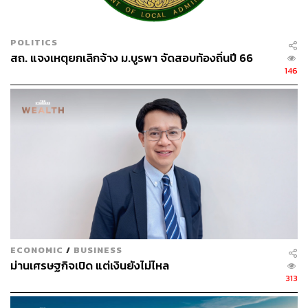
“การช่วยเหลือผู้ประสบภัยต้องทำอย่างเร่งด่วน ควบคู่ไปกับ
การทำงานอย่างเป็นระบบและบูรณาการทรัพยากรของ
POLITICS
กระทรวงและหน่วยงานในสังกัดกระทรวงการคลังให้ไปถึง
สถ. แจงเหตุยกเลิกจ้าง ม.บูรพา จัดสอบท้องถิ่นปี 66
ประชาชนและภาคธุรกิจอย่างมีประสิทธิภาพ เป้าหมาย
146
สำคัญในตอนนี้คือทำให้ประชาชนในพื้นที่มีความปลอดภัย
ในชีวิต ขณะเดียวกันหน่วยงานในสังกัด ทั้งภาคราชการ
สถาบันการเงินเฉพาะกิจของรัฐ และหน่วยงานในกำกับ จะ
ดำเนินการเร่งออกมาตรการเยียวยาและฟื้นฟูให้กับผู้ประสบ
ภัยในครั้งนี้ โดยให้ความสำคัญกับการทำให้ชีวิตของ
ประชาชน รวมถึงเจ้าหน้าที่ในพื้นที่ปลอดภัยและได้รับความ
ช่วยเหลือในทุกมิติอย่างเร็วที่สุด และมีขวัญกำลังใจที่ดีตาม
มา” รองนายกรัฐมนตรีและรัฐมนตรีว่าการกระทรวงการคลัง
กล่าวในตอนท้าย
ECONOMIC
/
BUSINESS
ม่านเศรษฐกิจเปิด แต่เงินยังไม่ไหล
313