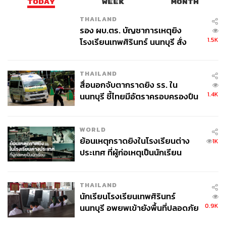
TODAY
WEEK
MONTH
THAILAND
รอง ผบ.ตร. บัญชาการเหตุยิง
1.5K
โรงเรียนเทพศิรินทร์ นนทบุรี สั่ง
สามารถติดตาม THE STANDARD WEALTH
ค้นหา 2 รอบยืนยันไร้คนติดค้าง พบ
ผ่านแอปพลิเคชันต่างๆ ที่คุณสะดวกหรือใช้งานอยู่แล้วได้เลย
ศพปู่-ย่าที่บ้านพักผู้ก่อเหตุ
THAILAND
สื่อนอกจับตากราดยิง รร. ใน
1.4K
นนทบุรี ชี้ไทยมีอัตราครอบครองปืน
สูงในระดับต้นของภูมิภาค
TAGS:
อุทกภัย
ภาคใต้
น้ำท่วมภาคใต้
เศรษฐกิจไทย
WORLD
หาดใหญ่
กระทรวงการคลัง
ย้อนเหตุกราดยิงในโรงเรียนต่าง
1K
เกาะติดวิกฤตน้ำท่วมใหญ่ภาคใต้
น้ำท่วม
ประเทศ ที่ผู้ก่อเหตุเป็นนักเรียน
รัฐวิสาหกิจ
กรมบัญชีกลาง
กรมธนารักษ์
เอกนิติ นิติทัณฑ์ประภาศ
THAILAND
นักเรียนโรงเรียนเทพศิรินทร์
0.9K
นนทบุรี อพยพเข้ายังพื้นที่ปลอดภัย
ชั่วคราว หลังเหตุใช้อาวุธปืนภายใน