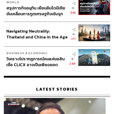
WORLD
สรุปภารกิจอนุทิน เยือนอินโดนีเซีย
545
ขับเคลื่อนการทูตเศรษฐกิจเชิงรุก
ประกาศหุ้นส่วนยุทธศาสตร์ไทย –
อินโดนีเซีย
Navigating Neutrality:
Thailand and China in the Age
177
of a New Global Order
BUSINESS
/
ECONOMIC
วิเคราะห์ปรากฏการณ์คนแห่ขอสิน
2.6K
เชื่อ CLICX อาจเป็นเพียงยอด
ภูเขาน้ำแข็ง ของปัญหาหนี้ครัว
เรือนไทยที่ถูกซุกไว้
LATEST STORIES