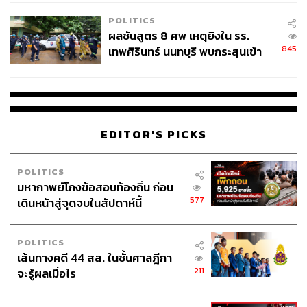
โรงเรียนคลี่คลาย
POLITICS
ผลชันสูตร 8 ศพ เหตุยิงใน รร.
219
845
เทพศิรินทร์ นนทบุรี พบกระสุนเข้า
จุดสำคัญ ‘ศีรษะ-หน้าอก’ ครูถูกยิง
4 นัด จากระยะไกล
ABOUT THE AUTHOR
ปวริศ อำนวยพรไพศาล
Content Creator สำนักข่าว THE
EDITOR'S PICKS
STANDARD WEALTH
POLITICS
มหากาพย์โกงข้อสอบท้องถิ่น ก่อน
577
เดินหน้าสู่จุดจบในสัปดาห์นี้
POLITICS
เส้นทางคดี 44 สส. ในชั้นศาลฎีกา
211
จะรู้ผลเมื่อไร