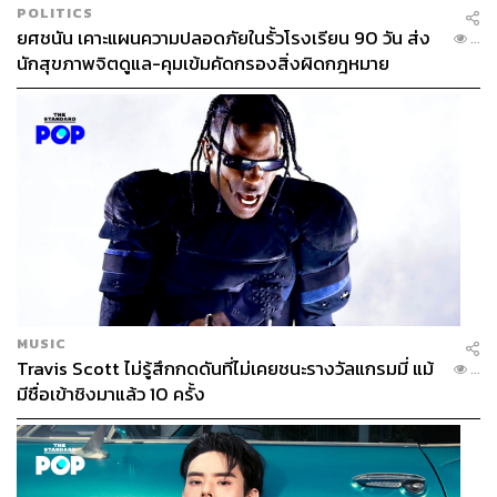
POLITICS
ยศชนัน เคาะแผนความปลอดภัยในรั้วโรงเรียน 90 วัน ส่ง
...
นักสุขภาพจิตดูแล-คุมเข้มคัดกรองสิ่งผิดกฎหมาย
MUSIC
Travis Scott ไม่รู้สึกกดดันที่ไม่เคยชนะรางวัลแกรมมี่ แม้
...
มีชื่อเข้าชิงมาแล้ว 10 ครั้ง