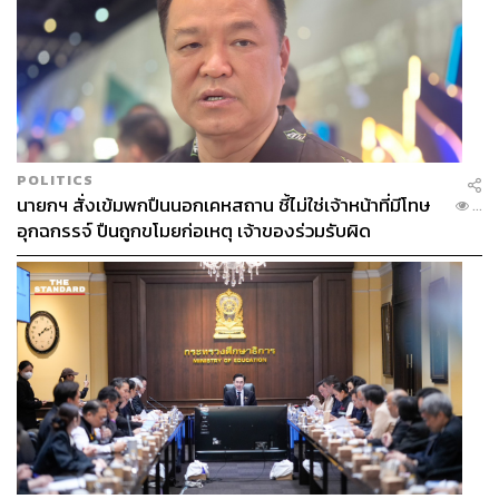
POLITICS
นายกฯ สั่งเข้มพกปืนนอกเคหสถาน ชี้ไม่ใช่เจ้าหน้าที่มีโทษ
...
อุกฉกรรจ์ ปืนถูกขโมยก่อเหตุ เจ้าของร่วมรับผิด