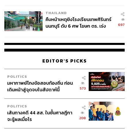
THAILAND
คืบหน้าเหตุยิงโรงเรียนเทพศิรินทร์
697
นนทบุรี ดับ 6 ศพ โฆษก ตร. เร่ง
สอบปมขโมยปืนปู่ก่อเหตุ
EDITOR'S PICKS
POLITICS
มหากาพย์โกงข้อสอบท้องถิ่น ก่อน
573
เดินหน้าสู่จุดจบในสัปดาห์นี้
POLITICS
เส้นทางคดี 44 สส. ในชั้นศาลฎีกา
208
จะรู้ผลเมื่อไร