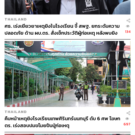
THAILAND
ศธ. เร่งเยียวยาเหตุยิงในโรงเรียน จี้ สพฐ. ยกระดับความ
134
ปลอดภัย ด้าน ผบ.ตร. สั่งเช็กประวัติผู้ก่อเหตุ หลังพบยิง
จุดตายแม่นยำ
THAILAND
คืบหน้าเหตุยิงโรงเรียนเทพศิรินทร์นนทบุรี ดับ 6 ศพ โฆษก
697
ตร. เร่งสอบปมขโมยปืนปู่ก่อเหตุ