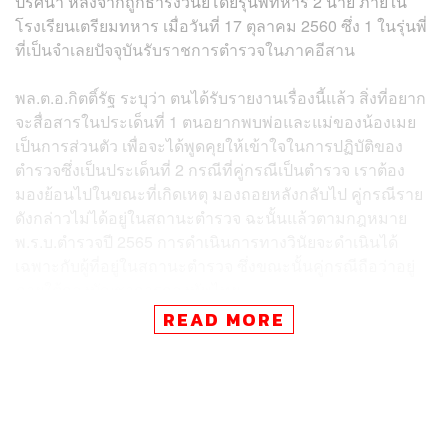
ปริศนา หลังจากถูกธำรงวินัยโดยรุ่นพี่ทหาร 2 นาย ภายใน
โรงเรียนเตรียมทหาร เมื่อวันที่ 17 ตุลาคม 2560 ซึ่ง 1 ในรุ่นพี่
ที่เป็นจำเลยปัจจุบันรับราชการตำรวจในภาคอีสาน
พล.ต.อ.กิตติ์รัฐ ระบุว่า ตนได้รับรายงานเรื่องนี้แล้ว สิ่งที่อยาก
จะสื่อสารในประเด็นที่ 1 ตนอยากพบพ่อและแม่ของน้องเมย
เป็นการส่วนตัว เพื่อจะได้พูดคุยให้เข้าใจในการปฏิบัติของ
ตำรวจซึ่งเป็นประเด็นที่ 2 กรณีที่คู่กรณีเป็นตำรวจ เราต้อง
มองย้อนไปในขณะที่เกิดเหตุ มองถอยหลังกลับไป คู่กรณีราย
ดังกล่าวไม่ได้อยู่ในสถานะตำรวจ ฉะนั้นแล้วตามกฎหมาย
พ.ร.บ.ตำรวจปี 2565 การดำเนินการทางวินัยจะดำเนินได้
เฉพาะกับผู้ที่อยู่ในสถานะตำรวจ ซึ่งขณะนั้นคู่กรณีถือว่าอยู่
ภายใต้กองบัญชาการกองทัพไทย
READ MORE
ส่วนการพิจารณาทางวินัยตำรวจของคู่กรณี ตนได้สั่งให้จเร
ตำรวจแห่งชาตินำไปประกอบการพิจารณา เนื่องจากวินัย
และอาญาจะสามารถเชื่อมกันได้ในข้อเท็จจริงบางส่วน ตน
ขอเวลาให้จเรตำรวจแห่งชาติได้ไปพิจารณาก่อนเพราะขณะ
นี้คู่กรณีเป็นตำรวจตาม พ.ร.บ.ตำรวจแล้ว