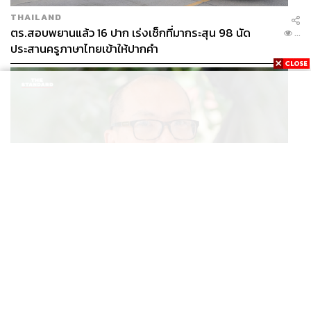
THAILAND
ตร.สอบพยานแล้ว 16 ปาก เร่งเช็กที่มากระสุน 98 นัด
...
ประสานครูภาษาไทยเข้าให้ปากคำ
POLITICS
สส. ปชน. จี้รัฐบาลทบทวนนโยบายเมียนมา ต้อนรับ ‘มินอ่
...
องหล่าย’ ได้แค่สัญญาว่างเปล่า