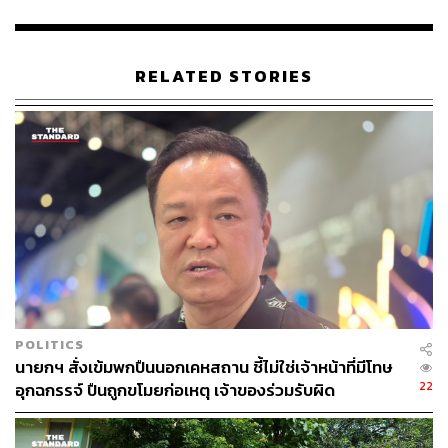
จริยธรรมดังกล่าวจะเข้าส่วนใดบ้างของทางวินัย และจะร้าย
แรงและไม่ร้ายแรง ต้องพิจารณาจากข้อมูลที่รอบด้าน
RELATED STORIES
ส่วนการที่พ่อแม่ของน้องเมยจะนำเรื่องนี้ไปถึงศาลแพ่ง ส่วน
ตัวคาดว่าเป็นไปได้
กรณีที่ครอบครัวน้องเมยแจ้งดำเนินคดีกับแพทย์ผู้ชันสูตรราย
แรกกรณีที่ทำอวัยวะน้องเมยสูญหาย ที่ สถานีตำรวจนครบาล
(สน.) พญาไท ตนได้มอบหมายเรื่องนี้ให้จเรตำรวจแห่งชาติ
เป็นผู้พิจารณาร่วมด้วย
TAGS:
ผู้บัญชาการตำรวจแห่งชาติ
สำนักงานตำรวจแห่งชาติ
ภคพงศ์ ตัญกาญจน์
น้องเมย
ศาลทหาร
กิตติ์รัฐ พันธุ์เพ็ชร์
POLITICS
นายกฯ สั่งเข้มพกปืนนอกเคหสถาน ชี้ไม่ใช่เจ้าหน้าที่มีโทษ
22
อุกฉกรรจ์ ปืนถูกขโมยก่อเหตุ เจ้าของร่วมรับผิด