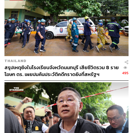
235
ABOUT THE AUTHOR
THE STANDARD TEAM
กองบรรณาธิการ THE STANDARD
THAILAND
สรุปเหตุยิงในโรงเรียนจังหวัดนนทบุรี เสียชีวิตรวม 8 ราย
ABOUT THE PHOTOGRAPHER
495
โฆษก ตร. เผยปมค้นประวัติคดีกราดยิงที่สหรัฐฯ
ณาฌารัฐ ภักดีอาสา
ช่างภาพข่าว ประจำสำนักข่าว THE
STANDARD