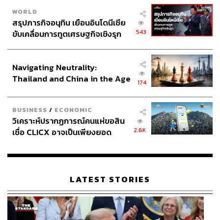
WORLD
สรุปภารกิจอนุทิน เยือนอินโดนีเซีย
543
ขับเคลื่อนการทูตเศรษฐกิจเชิงรุก
ประกาศหุ้นส่วนยุทธศาสตร์ไทย –
อินโดนีเซีย
Navigating Neutrality:
Thailand and China in the Age
174
of a New Global Order
BUSINESS
/
ECONOMIC
วิเคราะห์ปรากฏการณ์คนแห่ขอสิน
2.6K
เชื่อ CLICX อาจเป็นเพียงยอด
ภูเขาน้ำแข็ง ของปัญหาหนี้ครัว
เรือนไทยที่ถูกซุกไว้
LATEST STORIES