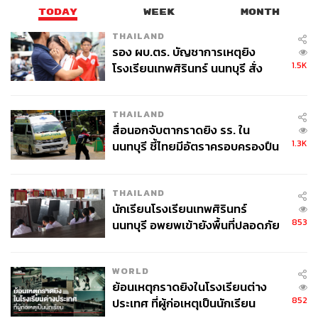
TODAY
WEEK
MONTH
THAILAND
รอง ผบ.ตร. บัญชาการเหตุยิง
1.5K
โรงเรียนเทพศิรินทร์ นนทบุรี สั่ง
ค้นหา 2 รอบยืนยันไร้คนติดค้าง พบ
ศพปู่-ย่าที่บ้านพักผู้ก่อเหตุ
THAILAND
สื่อนอกจับตากราดยิง รร. ใน
1.3K
นนทบุรี ชี้ไทยมีอัตราครอบครองปืน
สูงในระดับต้นของภูมิภาค
THAILAND
นักเรียนโรงเรียนเทพศิรินทร์
853
นนทบุรี อพยพเข้ายังพื้นที่ปลอดภัย
ชั่วคราว หลังเหตุใช้อาวุธปืนภายใน
โรงเรียนคลี่คลาย
WORLD
ย้อนเหตุกราดยิงในโรงเรียนต่าง
852
ประเทศ ที่ผู้ก่อเหตุเป็นนักเรียน