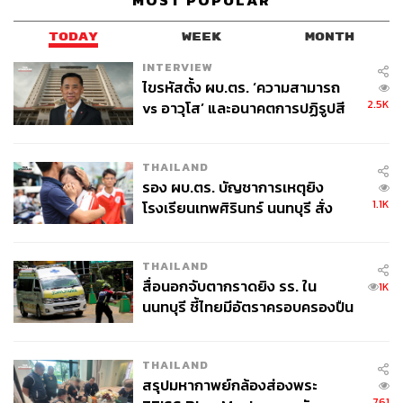
MOST POPULAR
TODAY
WEEK
MONTH
INTERVIEW
ไขรหัสตั้ง ผบ.ตร. ‘ความสามารถ
2.5K
vs อาวุโส’ และอนาคตการปฏิรูปสี
กากี กับ พล.ต.อ. เอก อังสนานนท์
THAILAND
รอง ผบ.ตร. บัญชาการเหตุยิง
1.1K
โรงเรียนเทพศิรินทร์ นนทบุรี สั่ง
ค้นหา 2 รอบยืนยันไร้คนติดค้าง พบ
ศพปู่-ย่าที่บ้านพักผู้ก่อเหตุ
THAILAND
สื่อนอกจับตากราดยิง รร. ใน
1K
นนทบุรี ชี้ไทยมีอัตราครอบครองปืน
สูงในระดับต้นของภูมิภาค
THAILAND
สรุปมหากาพย์กล้องส่องพระ
761