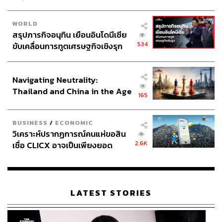
WORLD
สรุปภารกิจอนุทิน เยือนอินโดนีเซีย
534
ขับเคลื่อนการทูตเศรษฐกิจเชิงรุก
ประกาศหุ้นส่วนยุทธศาสตร์ไทย –
อินโดนีเซีย
Navigating Neutrality:
Thailand and China in the Age
165
of a New Global Order
BUSINESS
/
ECONOMIC
วิเคราะห์ปรากฏการณ์คนแห่ขอสิน
2.6K
เชื่อ CLICX อาจเป็นเพียงยอด
ภูเขาน้ำแข็ง ของปัญหาหนี้ครัว
เรือนไทยที่ถูกซุกไว้
LATEST STORIES