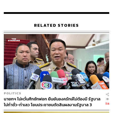
RELATED STORIES
POLITICS
นายกฯ ไม่หวั่นศึกซักฟอก ยืนยันองครักษ์ไม่ต้องมี รัฐบาล
114
ไม่ทำชั่ว-ทำเลว โยนประชาชนตัดสินผลงานรัฐบาล 3
เดือน