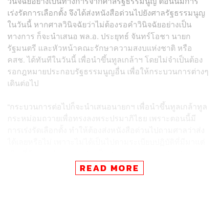
วินิจฉัยอย่างเป็นทางการจากศาลรัฐธรรมนูญ ตอนนี้มีการ
เร่งรัดการเลือกตั้ง จึงได้ส่งหนังสือด่วนไปยังศาลรัฐธรรมนูญ
ในวันนี้ หากศาลวินิจฉัยว่าไม่ต้องรอคำวินิจฉัยอย่างเป็น
ทางการ ก็จะนำเสนอ พล.อ. ประยุทธ์ จันทร์โอชา นายก
รัฐมนตรี และหัวหน้าคณะรักษาความสงบแห่งชาติ หรือ
คสช. ได้ทันทีในวันนี้ เพื่อนำขึ้นทูลเกล้าฯ โดยไม่จำเป็นต้อง
รอกฎหมายประกอบรัฐธรรมนูญอื่น เพื่อให้กระบวนการต่างๆ
เดินต่อไป
“กระบวนการต่อไปก็จะนำเสนอนายกฯ เพื่อนำขึ้นทูลเกล้าทูล
กระหม่อมถวายเพื่อทรงลงพระปรมาภิไธย เพราะตอนนี้มี
การเร่งรัดเลือกตั้ง ทำให้ต้องส่งหนังสือด่วนไปถามศาลว่าส่ง
ได้เลยหรือไม่ เพาาะไม่ได้เป็นไปตามระเบียบปฏิบัติที่มีมาแต่
เดิม ที่ต้องรอคำแถลงอย่างเป็นทางการจากศาลก่อน” นายพร
เพชรกล่าว
READ MORE
ภาพ: กรมประชาสัมพันธ์
TAGS:
คสช.
ประยุทธ์ จันทร์โอชา
สนช.
การเลือกตั้ง