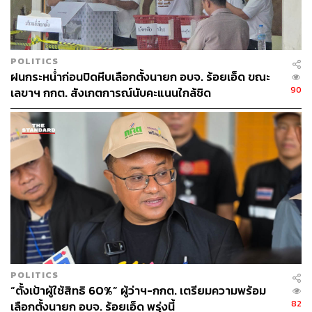
POLITICS
ฝนกระหน่ำก่อนปิดหีบเลือกตั้งนายก อบจ. ร้อยเอ็ด ขณะ
90
เลขาฯ กกต. สังเกตการณ์นับคะแนนใกล้ชิด
POLITICS
“ตั้งเป้าผู้ใช้สิทธิ 60%” ผู้ว่าฯ-กกต. เตรียมความพร้อม
82
เลือกตั้งนายก อบจ. ร้อยเอ็ด พรุ่งนี้