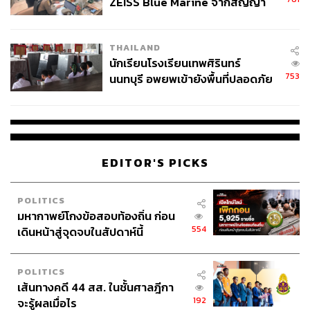
ZEISS Blue Marine จากสัญญา
ผลิต 8.3 ล้าน สู่ข้อพิพาท ‘มา
เวลล์ฯ’ ฟ้อง ‘โทน บางแค’ ผิดนัด
THAILAND
จ่ายหนี้-แอบระบุแบรนด์
นักเรียนโรงเรียนเทพศิรินทร์
753
นนทบุรี อพยพเข้ายังพื้นที่ปลอดภัย
ชั่วคราว หลังเหตุใช้อาวุธปืนภายใน
โรงเรียนคลี่คลาย
EDITOR'S PICKS
POLITICS
มหากาพย์โกงข้อสอบท้องถิ่น ก่อน
554
เดินหน้าสู่จุดจบในสัปดาห์นี้
POLITICS
เส้นทางคดี 44 สส. ในชั้นศาลฎีกา
192
จะรู้ผลเมื่อไร