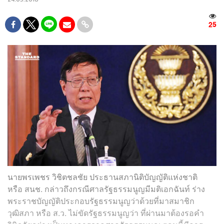
25
นายพรเพชร วิชิตชลชัย ประธานสภานิติบัญญัติแห่งชาติ
หรือ สนช. กล่าวถึงกรณีศาลรัฐธรรมนูญมีมติเอกฉันท์ ร่าง
พระราชบัญญัติประกอบรัฐธรรมนูญว่าด้วยที่มาสมาชิก
วุฒิสภา หรือ ส.ว. ไม่ขัดรัฐธรรมนูญว่า ที่ผ่านมาต้องรอคำ