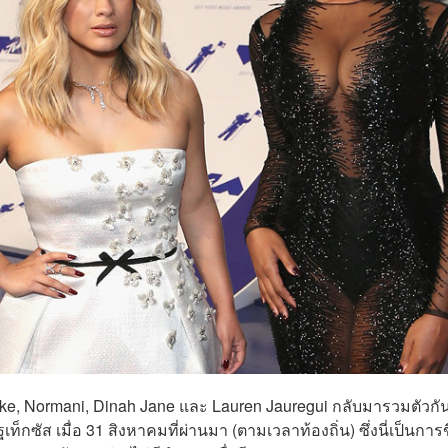
ooke, Normani, Dinah Jane และ Lauren Jauregui กลับมารวมตัวกั
เท็กซัส เมื่อ 31 สิงหาคมที่ผ่านมา (ตามเวลาท้องถิ่น) ซึ่งนี่เป็นการข