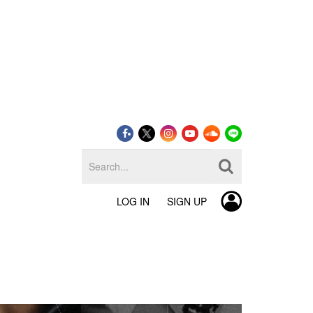
LOG IN
SIGN UP