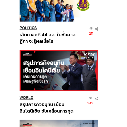
POLITICS
211
เส้นทางคดี 44 สส. ในชั้นศาล
ฎีกา จะรู้ผลเมื่อไร
WORLD
545
สรุปภารกิจอนุทิน เยือน
อินโดนีเซีย ขับเคลื่อนการทูต
เศรษฐกิจเชิงรุก ประกาศหุ้น
ส่วนยุทธศาสตร์ไทย –