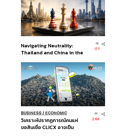
อินโดนีเซีย
Navigating Neutrality:
177
Thailand and China in the
Age of a New Global
Order
BUSINESS
/
ECONOMIC
2.6K
วิเคราะห์ปรากฏการณ์คนแห่
ขอสินเชื่อ CLICX อาจเป็น
เพียงยอดภูเขาน้ำแข็ง ของ