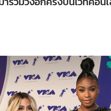
ารวมวงอีกครั้งบนเวทีคอนเ