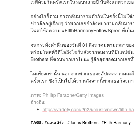
เวทีด้วยกันครั้งแรกในรอบหลายปี นับตั้งแต่พวกเธ
อย่างไรก็ตาม การกลับมารวมตัวกันในครั้งนี้ไม่ใช่การ
ข่าวลืออยู่เรื่อยๆ ว่าพวกเธอกำลังพยายามกลับมารว
โพสต์ข้อความ #FifthHarmonyFollowSpree ที่เป
จนกระทั่งค่ำคืนของวันที่ 31 สิงหาคมตามเวลาของ
พร้อมโพสต์วิดีโอถึงโชว์หลังจากจบงานที่มีแคปชัน
Brothers ที่ชวนพวกเราไปนะ รู้สึกสุดยอดมากเลยที
ไม่เพียงเท่านั้น นอกจากพวกเธอจะอัปเดตความเคลื่
ครั้งแรก ซึ่งก็เป็นไปได้ว่า หลังจากนี้พวกเธอก็จะ
ภาพ:
Phillip Faraone/Getty Images
อ้างอิง:
https://variety.com/2025/music/news/fifth-
TAGS:
คอนเสิร์ต
Jonas Brothers
Fifth Harmony