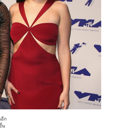
นอีก
ึ้น