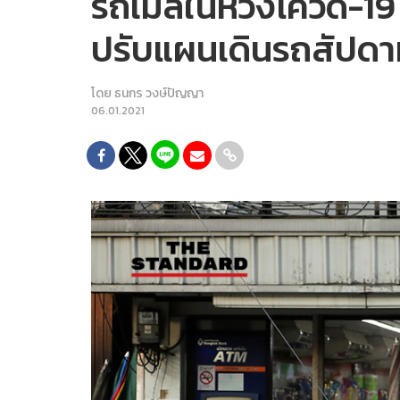
รถเมล์ในห้วงโควิด-1
ปรับแผนเดินรถสัปดาห
โดย
ธนกร วงษ์ปัญญา
06.01.2021