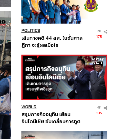
POLITICS
175
เส้นทางคดี 44 สส. ในชั้นศาล
ฎีกา จะรู้ผลเมื่อไร
WORLD
515
สรุปภารกิจอนุทิน เยือน
อินโดนีเซีย ขับเคลื่อนการทูต
เศรษฐกิจเชิงรุก ประกาศหุ้น
ส่วนยุทธศาสตร์ไทย –