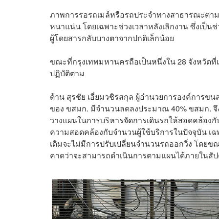
ภาพการรอรถเมล์หรือรถประจำทางสาธารณะตามป้ายจ
หนาแน่น โดยเฉพาะช่วงเวลาหลังเลิกงาน ซึ่งเป็นช่
ผู้โดยสารกลับบางตาจากปกติเล็กน้อย
ขณะที่กรุงเทพมหานครถือเป็นหนึ่งใน 28 จังหวัดที
ปฏิบัติตาม
ด้าน สุรชัย เอี่ยมวชิรสกุล ผู้อำนวยการองค์การขน
ของ ขสมก. มีจำนวนลดลงประมาณ 40% ขสมก. จึงได้
วางแผนในการบริหารจัดการเดินรถให้สอดคล้องกับจำ
ความสอดคล้องกับจำนวนผู้ใช้บริการในปัจจุบัน เฉพาะ
เดิมจะไม่มีการปรับเปลี่ยนจำนวนรถออกวิ่ง โดยข
คาดว่าจะสามารถดำเนินการตามแผนได้ภายในสัปด