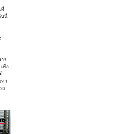
ี่
นนี้
ง
ยสาร
พื่อ
มี
เท่า
นรถ