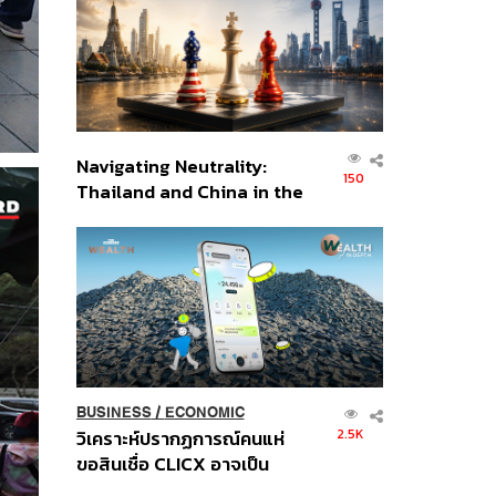
อินโดนีเซีย
Navigating Neutrality:
150
Thailand and China in the
Age of a New Global
Order
BUSINESS
/
ECONOMIC
2.5K
วิเคราะห์ปรากฏการณ์คนแห่
ขอสินเชื่อ CLICX อาจเป็น
เพียงยอดภูเขาน้ำแข็ง ของ