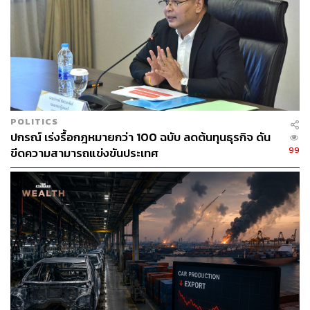
29
POLITICS
ABOUT THE AUTHOR
ปกรณ์ เร่งรื้อกฎหมายกว่า 100 ฉบับ ลดต้นทุนธุรกิจ ดัน
99
ขีดความสามารถแข่งขันประเทศ
efinanceThai
efinanceThai สำนักข่าวอีไฟแนนซ์ไทย สรุป
ประเด็นข่าวหุ้นล่าสุด-เศรษฐกิจ-การเงิน ที่
รวดเร็วและน่าเชื่อถือที่สุด
www.efinancethai.com