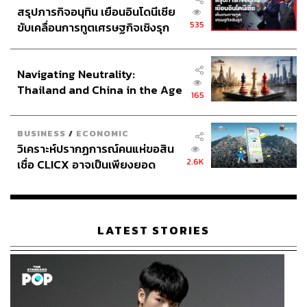
สรุปภารกิจอนุทิน เยือนอินโดนีเซีย
535
ขับเคลื่อนการทูตเศรษฐกิจเชิงรุก
ประกาศหุ้นส่วนยุทธศาสตร์ไทย –
อินโดนีเซีย
Navigating Neutrality:
Thailand and China in the Age
165
of a New Global Order
BUSINESS
/
ECONOMIC
วิเคราะห์ปรากฏการณ์คนแห่ขอสิน
2.6K
เชื่อ CLICX อาจเป็นเพียงยอด
ภูเขาน้ำแข็ง ของปัญหาหนี้ครัว
เรือนไทยที่ถูกซุกไว้
LATEST STORIES