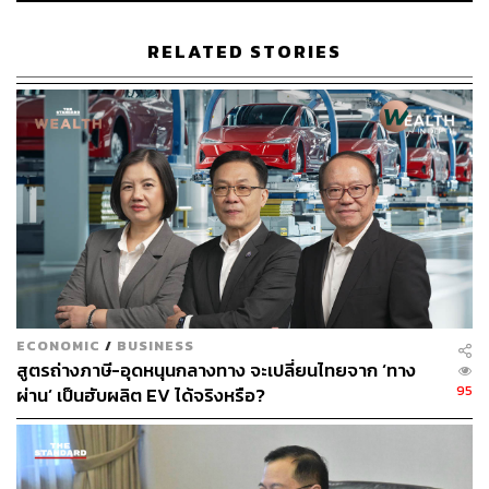
ก่อสร้างและผู้รับเหมา ทั้งนี้ การดำเนินการดังกล่าว เพื่อให้ผู้
ประกอบการวางแผนเตรียมการป้องกัน และส่งเสริมการ
RELATED STORIES
ปฏิบัติที่ดีในการลดการติดต่อของโรค ป้องกันไม่ให้มีผู้ติดเชื้อ
เพิ่ม และสามารถจัดการผู้ติดโควิด-19 ได้อย่างถูกต้อง
พิสูจน์อักษร: ลักษณ์นารา พักตร์เพียงจันทร์
รายงาน ภัทราภรณ์ เกียรตินันท์
สามารถติดตาม THE STANDARD WEALTH
ผ่านแอปพลิเคชันต่างๆ ที่คุณสะดวกหรือใช้งานอยู่แล้วได้เลย
ECONOMIC
/
BUSINESS
สูตรถ่างภาษี-อุดหนุนกลางทาง จะเปลี่ยนไทยจาก ‘ทาง
95
ผ่าน’ เป็นฮับผลิต EV ได้จริงหรือ?
TAGS:
สภาอุตสาหกรรมแห่งประเทศไทย
เชื้อไวรัสโคโรนา
สุพันธุ์ มงคลสุธี