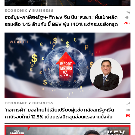
ECONOMIC
/
BUSINESS
ฮอร์มุซ-ภาษีสหรัฐฯ-ศึก EV จีน บีบ ‘ส.อ.ท.’ หั่นเป้าผลิต
202
รถเหลือ 1.45 ล้านคัน ชี้ BEV พุ่ง 140% แต่กระบะยังทรุด
ECONOMIC
/
BUSINESS
‘หอการค้า’ มองไทยไม่เสียเปรียบคู่แข่ง หลังสหรัฐฯรีด
96
ภาษีรอบใหม่ 12.5% เตือนเร่งปิดจุดอ่อนแรงงานบังคับ