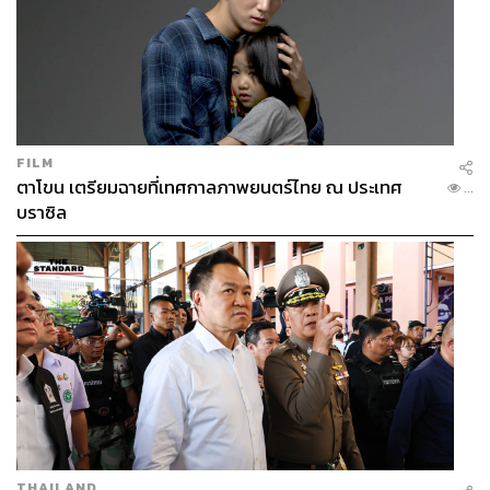
FILM
ตาโขน เตรียมฉายที่เทศกาลภาพยนตร์ไทย ณ ประเทศ
...
บราซิล
THAILAND