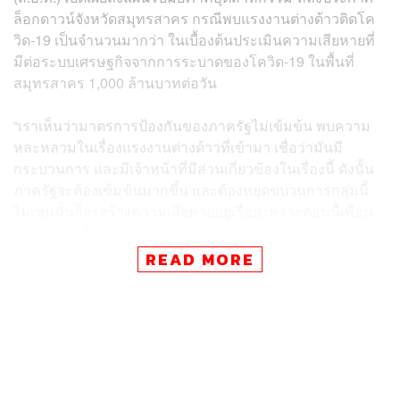
ล็อกดาวน์จังหวัดสมุทรสาคร กรณีพบแรงงานต่างด้าวติดโค
วิด-19 เป็นจำนวนมากว่า ในเบื้องต้นประเมินความเสียหายที่
มีต่อระบบเศรษฐกิจจากการระบาดของโควิด-19 ในพื้นที่
สมุทรสาคร 1,000 ล้านบาทต่อวัน
“เราเห็นว่ามาตรการป้องกันของภาครัฐไม่เข้มข้น พบความ
หละหลวมในเรื่องแรงงานต่างด้าวที่เข้ามา เชื่อว่ามันมี
กระบวนการ และมีเจ้าหน้าที่มีส่วนเกี่ยวข้องในเรื่องนี้ ดังนั้น
ภาครัฐจะต้องเข้มข้นมากขึ้น และต้องหยุดขบวนการกลุ่มนี้
ไม่เช่นนั้นก็จะสร้างความเสียหายอยู่เรื่อย เพราะตอนนี้เพื่อน
บ้านมีผู้ติดเชื้อเป็นจำนวนมาก” สุพันธุ์กล่าว
READ MORE
สุพันธุ์กล่าวว่า ในปัจจุบันโรงงานในสมุทรสาครมีทั้งสิ้น
6,082 โรงงาน มีจำนวนสมาชิกทั้งสิ้น 184 ราย เป็นกลุ่ม
อุตสาหกรรมที่ไม่สังกัดจังหวัด 50 ราย และมีแรงงานต่างด้าว
233,071 คน โดยยืนยันว่าโรงงานทั้งหมดภายใต้ ส.อ.ท. นั้น
ไม่มีการจ้างแรงงานต่างด้าวอย่างแน่นอน เนื่องจากมีโทษ
ปรับที่รุนแรงประมาณ 200,000 บาทต่อราย