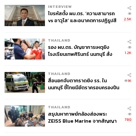
INTERVIEW
ไขรหัสตั้ง ผบ.ตร. ‘ความสามารถ
2.5K
vs อาวุโส’ และอนาคตการปฏิรูปสี
กากี กับ พล.ต.อ. เอก อังสนานนท์
THAILAND
รอง ผบ.ตร. บัญชาการเหตุยิง
1.2K
โรงเรียนเทพศิรินทร์ นนทบุรี สั่ง
ค้นหา 2 รอบยืนยันไร้คนติดค้าง พบ
ศพปู่-ย่าที่บ้านพักผู้ก่อเหตุ
THAILAND
สื่อนอกจับตากราดยิง รร. ใน
1K
นนทบุรี ชี้ไทยมีอัตราครอบครองปืน
สูงในระดับต้นของภูมิภาค
THAILAND
สรุปมหากาพย์กล้องส่องพระ
780
ZEISS Blue Marine จากสัญญา
ผลิต 8.3 ล้าน สู่ข้อพิพาท ‘มา
เวลล์ฯ’ ฟ้อง ‘โทน บางแค’ ผิดนัด