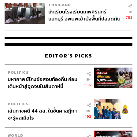
THAILAND
จ่ายหนี้-แอบระบุแบรนด์
นักเรียนโรงเรียนเทพศิรินทร์
763
นนทบุรี อพยพเข้ายังพื้นที่ปลอดภัย
ชั่วคราว หลังเหตุใช้อาวุธปืนภายใน
โรงเรียนคลี่คลาย
EDITOR'S PICKS
POLITICS
มหากาพย์โกงข้อสอบท้องถิ่น ก่อน
556
เดินหน้าสู่จุดจบในสัปดาห์นี้
POLITICS
เส้นทางคดี 44 สส. ในชั้นศาลฎีกา
192
จะรู้ผลเมื่อไร
WORLD