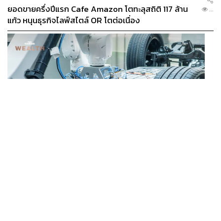
ยอดขายครึ่งปีแรก Cafe Amazon โตทะลุสถิติ 117 ล้าน
...
แก้ว หนุนธุรกิจไลฟ์สไตล์ OR โตต่อเนื่อง
BUSINESS
/
ECONOMIC
‘เอกนิติ’ เล็งงัดมาตรการใหม่ ลดภาษีสรรพสามิต หวังดึง
...
ผู้ผลิต EV มาตั้งโรงงานในไทย