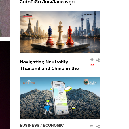
อินโดนีเซีย ขับเคลื่อนการทูต
เศรษฐกิจเชิงรุก ประกาศหุ้น
ส่วนยุทธศาสตร์ไทย –
อินโดนีเซีย
Navigating Neutrality:
145
Thailand and China in the
Age of a New Global
Order
BUSINESS
/
ECONOMIC