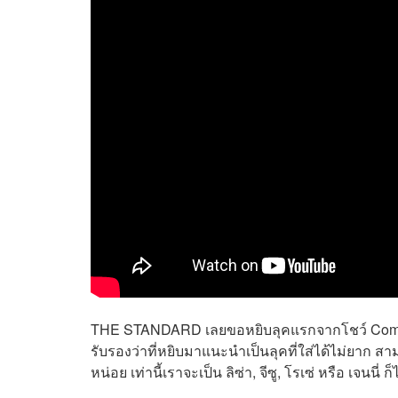
THE STANDARD เลยขอหยิบ
ลุคแรกจากโชว์
Come
รับรองว่าที่หยิบมาแนะนำเป็นลุคที่ใส่ได้ไม่ยาก ส
หน่อย เท่านี้เราจะเป็น ลิซ่า, จีซู, โรเซ่ หรือ เจนนี่ ก