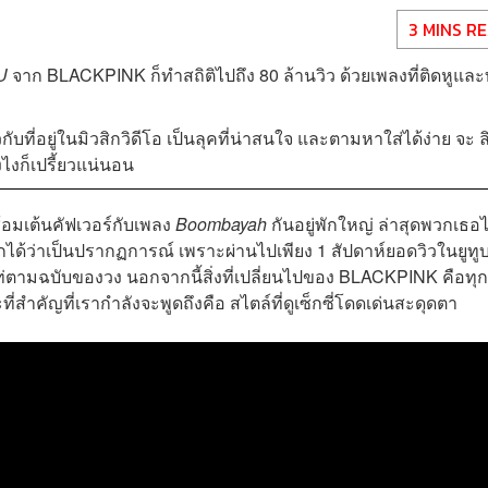
3 MINS R
U
จาก
BLACKPINK ก็ทำสถิติไปถึง 80 ล้านวิว
ด้วยเพลงที่ติดหูและ
บที่อยู่ในมิวสิกวิดีโอ เป็นลุคที่น่าสนใจ และตามหาใส่ได้ง่าย จะ ล
งไงก็เปรี้ยวแน่นอน
อมเต้นคัฟเวอร์กับเพลง
Boombayah
กันอยู่พักใหญ่ ล่าสุดพวกเธอไ
ียกได้ว่าเป็นปรากฏการณ์ เพราะผ่านไปเพียง 1 สัปดาห์ยอดวิวในยูทูบก
นเท่ตามฉบับของวง นอกจากนี้สิ่งที่เปลี่ยนไปของ
BLACKPINK
คือทุ
่สำคัญที่เรากำลังจะพูดถึงคือ สไตล์ที่ดูเซ็กซี่โดดเด่นสะดุดตา