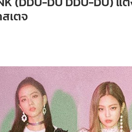
K (DDU-DU DDU-DU) แต่งอย่
กสเตจ