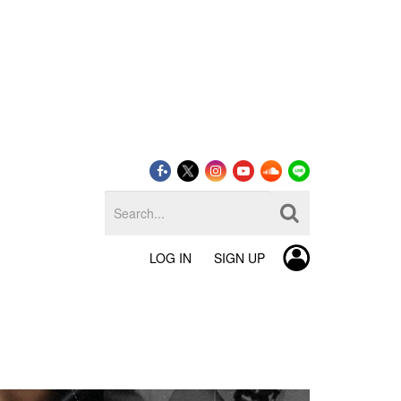
LOG IN
SIGN UP