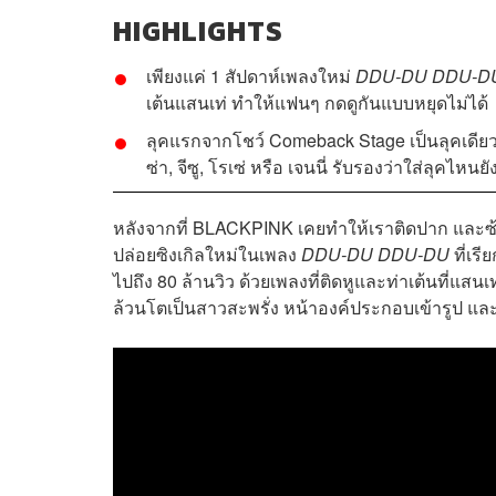
HIGHLIGHTS
เพียงแค่ 1 สัปดาห์เพลงใหม่
DDU-DU DDU-D
เต้นแสนเท่ ทำให้แฟนๆ กดดูกันแบบหยุดไม่ได้
ลุคแรกจากโชว์
Comeback Stage เป็นลุคเดียวกั
ซ่า, จีซู, โรเซ่ หรือ เจนนี่
รับรองว่าใส่ลุคไหนยั
หลังจากที่ BLACKPINK เคยทำให้เราติดปาก และซ้
ปล่อยซิงเกิลใหม่ในเพลง
DDU-DU DDU-DU
ที่เร
ไปถึง 80 ล้านวิว ด้วยเพลงที่ติดหูและท่าเต้นที่แส
ล้วนโตเป็นสาวสะพรั่ง หน้าองค์ประกอบเข้ารูป และที