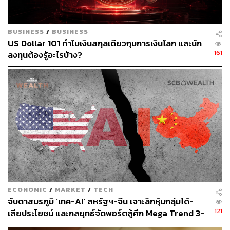
c&utm_medium=social&utm_content=business&fbcli
d=IwAR0faJgle3qAUZOUxUmgTbqYfZ-jBVQZY8wc
7Tmu01s7_uEJRde79QjBvs0_aem_AZ3Eu5plrvgpv
BUSINESS
/
BUSINESS
US Dollar 101 ทำไมเงินสกุลเดียวกุมการเงินโลก และนัก
LaHjojCRMhi1RiS_4UI5WOieSwP2MJwXq2x4Hf0
161
ลงทุนต้องรู้อะไรบ้าง?
WMmG-nj-4IaV7qw&mibextid=Zxz2cZ&sref=CVqPB
MVg#xj4y7vzkg
www.theverge.com/2023/7/1/23781198/twitter-daily-r
eading-limit-elon-musk-verified-paywall?fbclid=IwAR
2skQdGhbKn7zgONfQ5z3E08C5r_QKBR2k8dkiez-
8JgRwH0fA8RehCdDI
สามารถติดตาม THE STANDARD WEALTH
ผ่านแอปพลิเคชันต่างๆ ที่คุณสะดวกหรือใช้งานอยู่แล้วได้เลย
ECONOMIC
/
MARKET
/
TECH
จับตาสมรภูมิ ‘เทค-AI’ สหรัฐฯ-จีน เจาะลึกหุ้นกลุ่มได้-
121
เสียประโยชน์ และกลยุทธ์จัดพอร์ตสู้ศึก Mega Trend 3-
5 ปีข้างหน้า