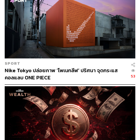
อย่างไรก็ตาม แม้ว่ามัสก์ให้เหตุผลว่า สาเหตุที่ Twitter ปรับ
การมองเห็นเพื่อจัดการกับข้อมูลและระบบก็ตาม แต่ก็เป็นไป
ได้ว่าอาจนำไปสู่การสร้างรายได้จาก Twitter Blue ที่ต้อง
ยืนยันตัวตนด้วยการจ่ายรายเดือน หลังจากที่รายได้จาก
โฆษณาของแพลตฟอร์มลดลง โดย ลิ
นดา ยัคคาริโน
ซีอีโอ
คนใหม่ของ Twitter ก็อยู่ระหว่างปรับโฆษณารูปแบบวิดีโอที่
กำลังได้รับความนิยม เพื่อดึงดูดให้ลูกค้ากลับมาลงโฆษณา
บนแพลตฟอร์มอีกครั้ง
SPORT
Nike Tokyo ปล่อยภาพ ‘โพเนกลีฟ’ ปริศนา จุดกระแส
โดยสถานการณ์การใช้งาน Twitter ที่มีหลายบัญชีไม่สามารถ
53
คอลแลบ ONE PIECE
ใช้งานได้ที่เพิ่งเกิดขึ้นนี้ ทำให้เทรนด์ ‘ทวีตล่ม’ ติดเทรนด์
Twitter ทั่วโลกรวมถึงประเทศไทย
อ้างอิง:
www.bloomberg.com/news/articles/2023-07-01/twitte
r-temporarily-caps-number-of-tweets-users-can-see-e
ach-day?cmpid=socialflow-facebook-business&utm_
source=facebook&utm_campaign=socialflow-organi