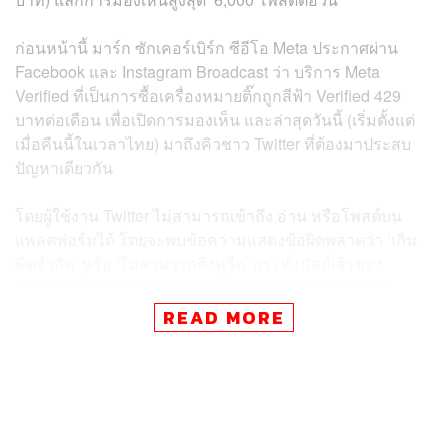
ก่อนหน้านี้ มาร์ก ซักเคอร์เบิร์ก ซีอีโอ Meta ประกาศผ่าน
Facebook และ Instagram Broadcast ว่า บริการ Meta
Verified ที่เป็นการซื้อเครื่องหมายติ๊กถูกสีฟ้า Verified 429
บาทต่อเดือน เพื่อเปิดการมองเห็น และล่าสุดวันนี้ (เริ่มตั้งแต่
เมื่อคืนนี้ในเวลาไทย) มาถึงคิวชาว Twitter ที่ต้องมาประสบ
ปัญหาเดียวกัน
โดยผู้ใช้งาน Twitter ไม่สามารถเข้าถึง อ่าน หรือโพสต์บน
แพลตฟอร์มได้ โดยจะพบข้อความแสดงข้อผิดพลาดว่า ‘เกิน
ขีดจำกัด’ หรือ ‘ไม่สามารถดึงทวีต’ กระทั่งมัสก์เจ้าของ
แพลตฟอร์มโซเชียลมีเดียแห่งนี้ ออกมาทวีตข้อความว่า
แพลตฟอร์มกำลังจำกัดการเข้าถึงโพสต์ของบัญชีที่ไม่ได้รับ
READ MORE
การยืนยัน