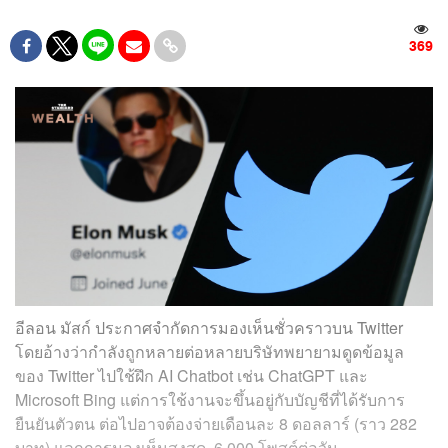
369
อีลอน มัสก์ ประกาศจำกัดการมองเห็นชั่วคราวบน Twitter
โดยอ้างว่ากำลังถูกหลายต่อหลายบริษัทพยายามดูดข้อมูล
ของ Twitter ไปใช้ฝึก AI Chatbot เช่น ChatGPT และ
Microsoft Bing แต่การใช้งานจะขึ้นอยู่กับบัญชีที่ได้รับการ
ยืนยันตัวตน ต่อไปอาจต้องจ่ายเดือนละ 8 ดอลลาร์ (ราว 282
บาท) แลกการมองเห็นสูงสุด 6,000 โพสต์ต่อวัน