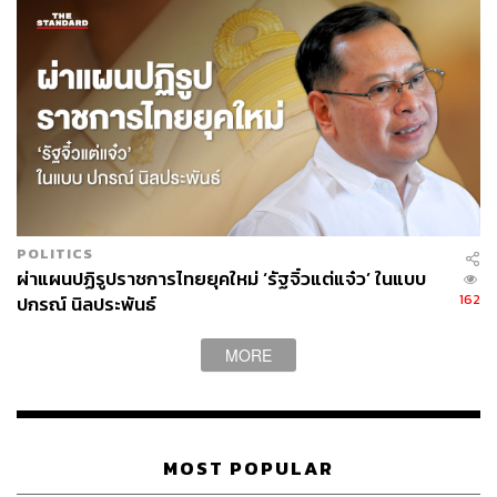
TAGS:
ปัญญาประดิษฐ์ (Artificial intelligence - AI)
Instagram
Facebook
Twitter
ChatGPT
369
POLITICS
ผ่าแผนปฏิรูปราชการไทยยุคใหม่ ‘รัฐจิ๋วแต่แจ๋ว’ ในแบบ
162
ปกรณ์ นิลประพันธ์
ABOUT THE AUTHOR
เสาวลักษณ์ เขตสูงเนิน
MORE
Content Creator THE STANDARD WEALTH
MOST POPULAR