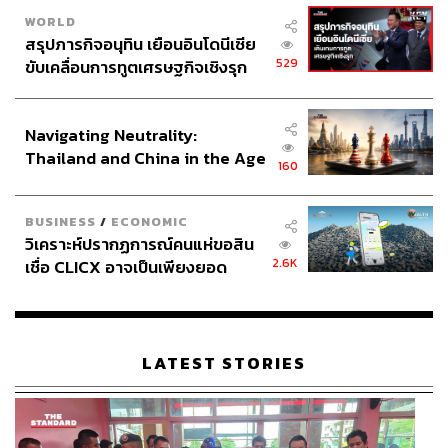
WORLD
สรุปภารกิจอนุทิน เยือนอินโดนีเซีย
529
ขับเคลื่อนการทูตเศรษฐกิจเชิงรุก
ประกาศหุ้นส่วนยุทธศาสตร์ไทย –
อินโดนีเซีย
Navigating Neutrality:
Thailand and China in the Age
160
of a New Global Order
BUSINESS
/
ECONOMIC
วิเคราะห์ปรากฏการณ์คนแห่ขอสิน
2.6K
เชื่อ CLICX อาจเป็นเพียงยอด
ภูเขาน้ำแข็ง ของปัญหาหนี้ครัว
เรือนไทยที่ถูกซุกไว้
LATEST STORIES