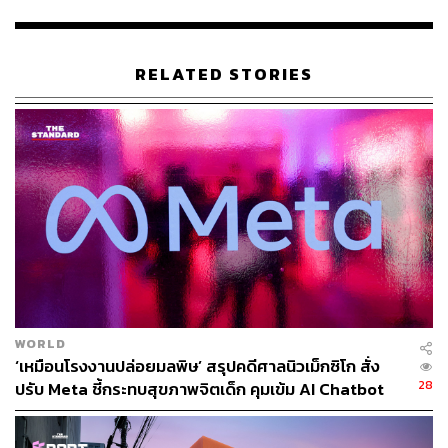
กับข้อมูลและระบบ เนื่องจากว่าบริษัทต่างๆ พยายามนำ
ข้อมูลของ Twitter ไปใช้ฝึก AI Chatbot เช่น ChatGPT,
Microsoft Bing และ Bard ของ Google ดังนั้น Twitter ต้อง
RELATED STORIES
จำกัดการอ่านโพสต์ต่อวัน ส่วนปริมาณการมองเห็นโพสต์จะ
ขึ้นอยู่กับบัญชีของผู้ใช้ เช่น
บัญชีที่ได้รับการยืนยันตัวตน Twitter Blue (จ่ายเดือนละ
8 ดอลลาร์ หรือ ประมาณ 282 บาท) จะเห็นโพสต์ได้
6,000 โพสต์ต่อวัน
บัญชีเก่าที่ไม่ได้ยืนยันตัวตน เห็นได้ 600 โพสต์ต่อวัน
บัญชีใหม่ที่ไม่ได้ยืนยันตัวตน จะมองเห็นได้เพียง 300
โพสต์ต่อวัน
จำนวนโพสต์ที่ได้เห็นในแต่ละวันยังไม่แน่นอน เพราะมี
การทวีตถึงจำนวนโพสต์ที่จะเข้าถึง โดยเพิ่มเป็น
WORLD
10,000 / 1,000 และ 500 ตามลำดับ
‘เหมือนโรงงานปล่อยมลพิษ’ สรุปคดีศาลนิวเม็กซิโก สั่ง
28
ปรับ Meta ชี้กระทบสุขภาพจิตเด็ก คุมเข้ม AI Chatbot
ทั้งนี้ ข้อจำกัดนี้ยังไม่ชัดเจนว่าจะกำหนดถาวรหรือเพียง
ชั่วคราว