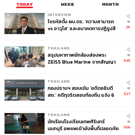
TODAY
WEEK
MONTH
INTERVIEW
ไขรหัสตั้ง ผบ.ตร. ‘ความสามารถ
2K
vs อาวุโส’ และอนาคตการปฏิรูปสี
กากี กับ พล.ต.อ. เอก อังสนานนท์
THAILAND
สรุปมหากาพย์กล้องส่องพระ
645
ZEISS Blue Marine จากสัญญา
ผลิต 8.3 ล้าน สู่ข้อพิพาท ‘มา
เวลล์ฯ’ ฟ้อง ‘โทน บางแค’ ผิดนัด
THAILAND
จ่ายหนี้-แอบระบุแบรนด์
กองปราบฯ สอบเข้ม ‘อดีตอธิบดี
627
สถ.’ คดีทุจริตสอบท้องถิ่น แจ้ง 6
ข้อหาหนัก จ่อชง ป.ป.ช. 12 ส.ค. นี้
THAILAND
นักเรียนโรงเรียนเทพศิรินทร์
566
นนทบุรี อพยพเข้ายังพื้นที่ปลอดภัย