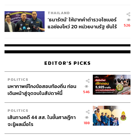
ชั่วคราว หลังเหตุใช้อาวุธปืนภายใน
โรงเรียนคลี่คลาย
THAILAND
‘ธนารัตน์’ ให้ปากคำตำรวจไซเบอร์
526
แฉช่องโหว่ 20 หน่วยงานรัฐ ยันไร้
นัยทางการเมือง
EDITOR'S PICKS
POLITICS
มหากาพย์โกงข้อสอบท้องถิ่น ก่อน
546
เดินหน้าสู่จุดจบในสัปดาห์นี้
POLITICS
เส้นทางคดี 44 สส. ในชั้นศาลฎีกา
188
จะรู้ผลเมื่อไร