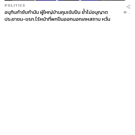
POLITICS
อนุทินกำชับกำนัน ผู้ใหญ่บ้านคุมเข้มปืน ย้ำไม่อนุญาต
...
ประชาชน-ขรก.ไร้หน้าที่พกปืนออกนอกเคหสถาน หวั่น
พฤติกรรมลอกเลียนแบบ จ่อลงพื้นที่เกิดเหตุ
News
Wealth
Pop
Podcast
Video
Now
Opinion
Careers
Events
Privacy
About
Contact
Policy
FOR
ADVERTISING
MEMBERSHIP