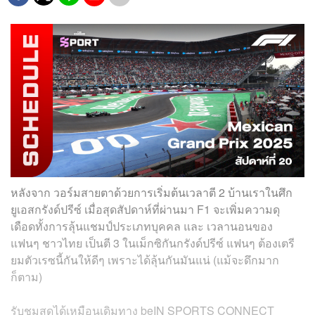
หลังจาก วอร์มสายตาด้วยการเริ่มต้นเวลาตี 2 บ้านเราในศึก
ยูเอสกรังด์ปรีซ์ เมื่อสุดสัปดาห์ที่ผ่านมา F1 จะเพิ่มความดุ
เดือดทั้งการลุ้นแชมป์ประเภทบุคคล และ เวลานอนของ
แฟนๆ ชาวไทย เป็นตี 3 ในเม็กซิกันกรังด์ปรีซ์ แฟนๆ ต้องเตรี
ยมตัวเรซนี้กันให้ดีๆ เพราะได้ลุ้นกันมันแน่ (แม้จะดึกมาก
ก็ตาม)
รับชมสดได้เหมือนเดิมทาง beIN SPORTS CONNECT