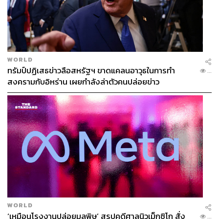
WORLD
ทรัมป์ปฏิเสธข่าวลือสหรัฐฯ ขาดแคลนอาวุธในการทำ
...
สงครามกับอิหร่าน เผยกำลังล่าตัวคนปล่อยข่าว
WORLD
‘เหมือนโรงงานปล่อยมลพิษ’ สรุปคดีศาลนิวเม็กซิโก สั่ง
...