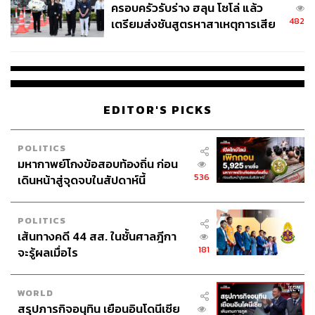
ครอบครัวรับร่าง ฮลุน โซโล่ แล้ว
482
เตรียมส่งชันสูตรหาสาเหตุการเสีย
ชีวิต
EDITOR'S PICKS
POLITICS
มหากาพย์โกงข้อสอบท้องถิ่น ก่อน
536
เดินหน้าสู่จุดจบในสัปดาห์นี้
POLITICS
เส้นทางคดี 44 สส. ในชั้นศาลฎีกา
181
จะรู้ผลเมื่อไร
WORLD
สรุปภารกิจอนุทิน เยือนอินโดนีเซีย