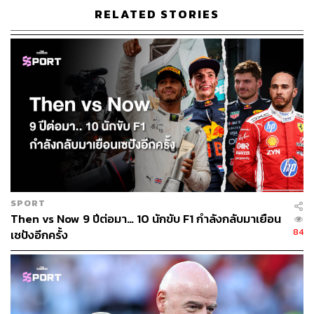
ABOUT THE AUTHOR
RELATED STORIES
สมศักดิ์ จันทวิชชประภา
โปรดิวเซอร์ คอลัมนิสต์ และบรรณาธิการ ผู้
หลงใหลในความตื่นเต้นของกีฬาและความ
สงบของการอ่านหนังสือเงียบๆ
SPORT
Then vs Now 9 ปีต่อมา… 10 นักขับ F1 กำลังกลับมาเยือน
84
เซปังอีกครั้ง