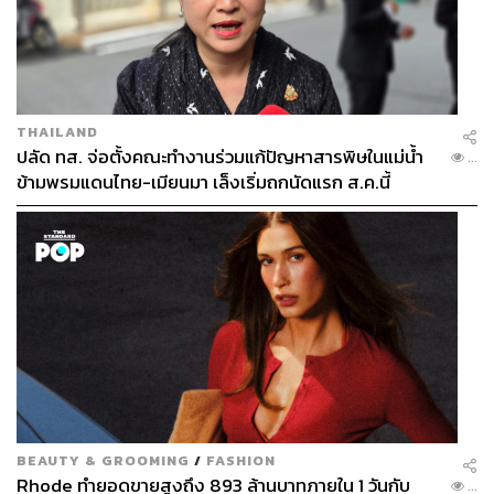
THAILAND
ปลัด ทส. จ่อตั้งคณะทำงานร่วมแก้ปัญหาสารพิษในแม่น้ำ
...
ข้ามพรมแดนไทย-เมียนมา เล็งเริ่มถกนัดแรก ส.ค.นี้
BEAUTY & GROOMING
/
FASHION
Rhode ทำยอดขายสูงถึง 893 ล้านบาทภายใน 1 วันกับ
...