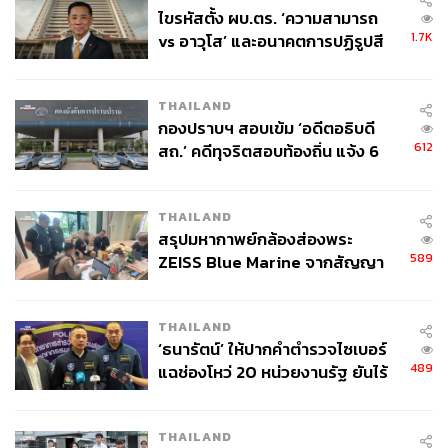
ไขรหัสตั้ง ผบ.ตร. ‘ความสามารถ
1.7K
vs อาวุโส’ และอนาคตการปฏิรูปสี
กากี กับ พล.ต.อ. เอก อังสนานนท์
THAILAND
กองปราบฯ สอบเข้ม ‘อดีตอธิบดี
612
สถ.’ คดีทุจริตสอบท้องถิ่น แจ้ง 6
ข้อหาหนัก จ่อชง ป.ป.ช. 12 ส.ค. นี้
THAILAND
สรุปมหากาพย์กล้องส่องพระ
589
ZEISS Blue Marine จากสัญญา
ผลิต 8.3 ล้าน สู่ข้อพิพาท ‘มา
เวลล์ฯ’ ฟ้อง ‘โทน บางแค’ ผิดนัด
THAILAND
จ่ายหนี้-แอบระบุแบรนด์
‘ธนารัตน์’ ให้ปากคำตำรวจไซเบอร์
489
แฉช่องโหว่ 20 หน่วยงานรัฐ ยันไร้
นัยทางการเมือง
THAILAND