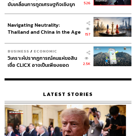
526
ขับเคลื่อนการทูตเศรษฐกิจเชิงรุก
ประกาศหุ้นส่วนยุทธศาสตร์ไทย –
อินโดนีเซีย
Navigating Neutrality:
Thailand and China in the Age
157
of a New Global Order
BUSINESS
/
ECONOMIC
วิเคราะห์ปรากฏการณ์คนแห่ขอสิน
2.5K
เชื่อ CLICX อาจเป็นเพียงยอด
ภูเขาน้ำแข็ง ของปัญหาหนี้ครัว
เรือนไทยที่ถูกซุกไว้
LATEST STORIES