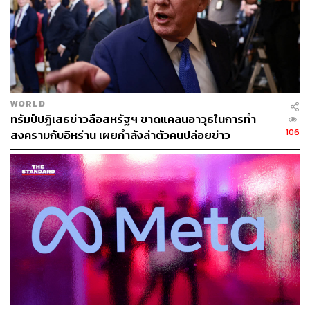
WORLD
ทรัมป์ปฏิเสธข่าวลือสหรัฐฯ ขาดแคลนอาวุธในการทำ
106
สงครามกับอิหร่าน เผยกำลังล่าตัวคนปล่อยข่าว