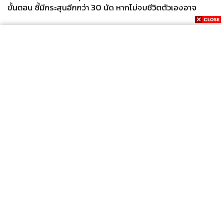
ขั้นตอน ชี้มีกระสุนอีกกว่า 30 นัด หากไม่จบชีวิตตัวเองอาจ
สูญเสียเพิ่ม
News
Wealth
Pop
Podcast
Video
Now
Opinion
Careers
Events
Privacy
About
Contact
Policy
FOR
ADVERTISING
MEMBERSHIP