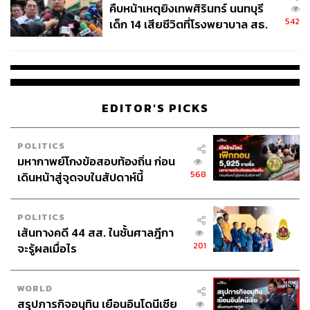
คืบหน้าเหตุยิงเทพศิรินทร์ นนทบุรี
542
เด็ก 14 เสียชีวิตที่โรงพยาบาล สธ.
ยืนยันครูเสียชีวิต 5 ราย เจ็บ 22
ราย
EDITOR'S PICKS
POLITICS
มหากาพย์โกงข้อสอบท้องถิ่น ก่อน
568
เดินหน้าสู่จุดจบในสัปดาห์นี้
POLITICS
เส้นทางคดี 44 สส. ในชั้นศาลฎีกา
201
จะรู้ผลเมื่อไร
WORLD
สรุปภารกิจอนุทิน เยือนอินโดนีเซีย