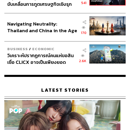
541
ขับเคลื่อนการทูตเศรษฐกิจเชิงรุก
ประกาศหุ้นส่วนยุทธศาสตร์ไทย –
อินโดนีเซีย
Navigating Neutrality:
Thailand and China in the Age
170
of a New Global Order
BUSINESS
/
ECONOMIC
วิเคราะห์ปรากฏการณ์คนแห่ขอสิน
2.6K
เชื่อ CLICX อาจเป็นเพียงยอด
ภูเขาน้ำแข็ง ของปัญหาหนี้ครัว
เรือนไทยที่ถูกซุกไว้
LATEST STORIES