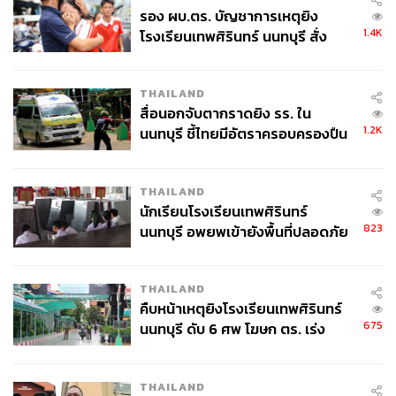
รอง ผบ.ตร. บัญชาการเหตุยิง
1.4K
โรงเรียนเทพศิรินทร์ นนทบุรี สั่ง
ค้นหา 2 รอบยืนยันไร้คนติดค้าง พบ
ศพปู่-ย่าที่บ้านพักผู้ก่อเหตุ
THAILAND
สื่อนอกจับตากราดยิง รร. ใน
1.2K
นนทบุรี ชี้ไทยมีอัตราครอบครองปืน
สูงในระดับต้นของภูมิภาค
THAILAND
นักเรียนโรงเรียนเทพศิรินทร์
823
นนทบุรี อพยพเข้ายังพื้นที่ปลอดภัย
ชั่วคราว หลังเหตุใช้อาวุธปืนภายใน
โรงเรียนคลี่คลาย
THAILAND
คืบหน้าเหตุยิงโรงเรียนเทพศิรินทร์
675
นนทบุรี ดับ 6 ศพ โฆษก ตร. เร่ง
สอบปมขโมยปืนปู่ก่อเหตุ
THAILAND