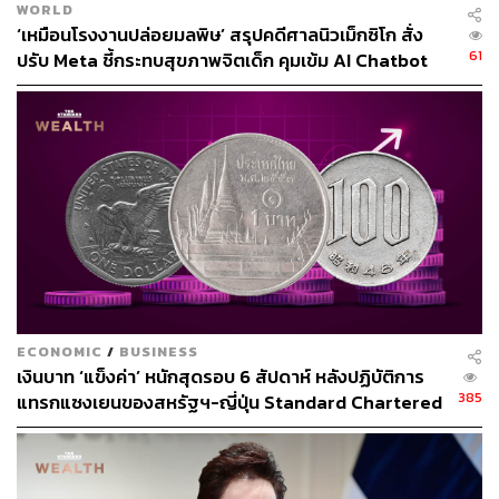
WORLD
‘เหมือนโรงงานปล่อยมลพิษ’ สรุปคดีศาลนิวเม็กซิโก สั่ง
61
ปรับ Meta ชี้กระทบสุขภาพจิตเด็ก คุมเข้ม AI Chatbot
ECONOMIC
/
BUSINESS
เงินบาท ‘แข็งค่า’ หนักสุดรอบ 6 สัปดาห์ หลังปฏิบัติการ
385
แทรกแซงเยนของสหรัฐฯ-ญี่ปุ่น Standard Chartered
เปิดเป้าสิ้นปีนี้จ่อแข็งต่อแตะ 32.50 บาทต่อดอลลาร์