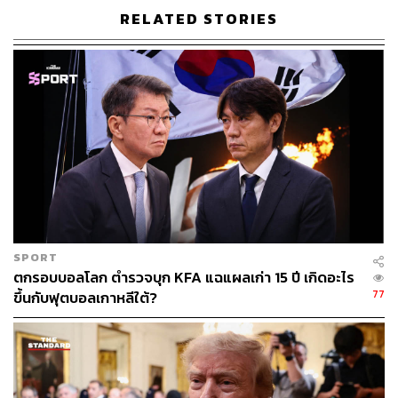
RELATED STORIES
623
ABOUT THE AUTHOR
อนุชิต ไกรวิจิตร
Content Creator ประจำกองบรรณาธิการข่าว
กีฬา สำนักข่าว THE STANDARD ผู้มีงาน
อดิเรกคือการสัมภาษณ์ BNK48
SPORT
ตกรอบบอลโลก ตำรวจบุก KFA แฉแผลเก่า 15 ปี เกิดอะไร
77
ขึ้นกับฟุตบอลเกาหลีใต้?