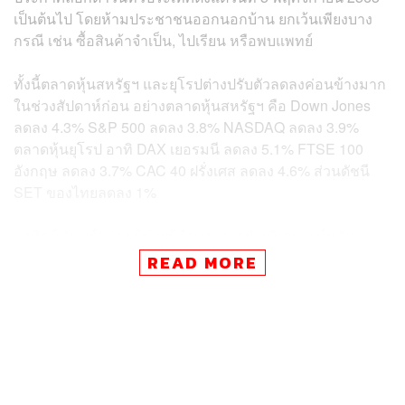
เป็นต้นไป โดยห้ามประชาชนออกนอกบ้าน ยกเว้นเพียงบาง
กรณี เช่น ซื้อสินค้าจำเป็น, ไปเรียน หรือพบแพทย์
ทั้งนี้ตลาดหุ้นสหรัฐฯ และยุโรปต่างปรับตัวลดลงค่อนข้างมาก
ในช่วงสัปดาห์ก่อน อย่างตลาดหุ้นสหรัฐฯ คือ Down Jones
ลดลง 4.3% S&P 500 ลดลง 3.8% NASDAQ ลดลง 3.9%
ตลาดหุ้นยุโรป อาทิ DAX เยอรมนี ลดลง 5.1% FTSE 100
อังกฤษ ลดลง 3.7% CAC 40 ฝรั่งเศส ลดลง 4.6% ส่วนดัชนี
SET ของไทยลดลง 1%
อาทิตย์ จันทร์สว่าง ผู้ช่วยผู้อำนวยการฝ่ายวิเคราะห์หลัก
ทรัพย์ บล.กรุงศรี เปิดเผยว่า ผลกระทบต่อหุ้นไทยในทางอ้อม
READ MORE
เกิดจากการที่ราคาน้ำมันปรับตัวลง หลังจากดีมานด์ที่หดหาย
ไป และเมื่อดูภาพรวมตลาดหุ้นไทยแล้ว มาร์เก็ตแคปของ
กลุ่มพลังงานคิดเป็นประมาณ 20-30% ทำให้ตลาดหุ้นไทยจะ
ถูกกดดันให้ปรับตัวขึ้นได้ยาก
ทั้งนี้ผลกระทบที่เกิดขึ้นจะเป็นรายหุ้นมากกว่า เช่น