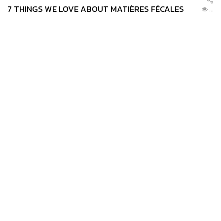
7 THINGS WE LOVE ABOUT MATIÈRES FÉCALES
...
News
Wealth
Pop
Podcast
Video
Now
Opinion
Careers
Events
Privacy
About
Contact
Policy
FOR
ADVERTISING
MEMBERSHIP