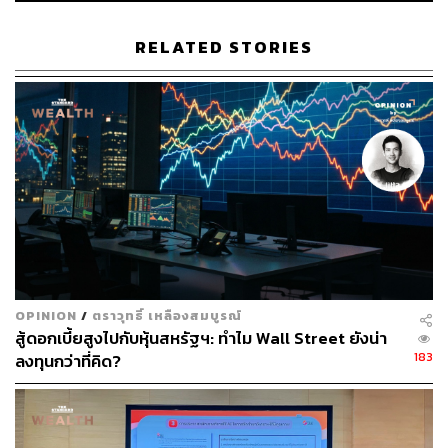
เนื่องจากอุปสงค์ที่มีต่อเชื้อเพลิงต่างๆ น่าจะยังชะลอตัวต่อไป
ตราบใดที่หลายประเทศยังบังคับใช้มาตรการล็อกดาวน์
RELATED STORIES
ด้าน บล.เอเซีย พลัส ประเมินว่า การที่หลายประเทศกลับมา
ล็อกดาวน์อีกครั้งในช่วงปลายปี 2563 อาจเพิ่มความเสี่ยงต่อ
การฟื้นตัวของเศรษฐกิจในปี 2564 และยังเป็นปัจจัยกดดัน
ตลาดหุ้นโลกต่อไป รวมถึงกดดันราคาสินค้าโภคภัณฑ์
โดยราคาน้ำมันดิบสัปดาห์ก่อนลดลงไปแล้วประมาณ 10%
เนื่องจากการล็อกดาวน์ ทำให้ความต้องการใช้น้ำมันชะลอ
ตัว ถือเป็น Sentiment เชิงลบต่อหุ้นกลุ่มน้ำมัน อาทิ
บมจ.ปตท. (PTT) และ บมจ.ปตท.สำรวจและผลิตปิโตรเลียม
(PTTEP) จึงแนะนำชะลอการเข้าลงทุนในช่วงสั้น
OPINION
/
ตราวุทธิ์ เหลืองสมบูรณ์
สู้ดอกเบี้ยสูงไปกับหุ้นสหรัฐฯ: ทำไม Wall Street ยังน่า
จากสถิติการเคลื่อนไหวของหุ้นไทยในกลุ่มพลังงานและท่อง
183
ลงทุนกว่าที่คิด?
เที่ยวเมื่อสัปดาห์ก่อนปรับตัวลดลงราว 3% มากกว่าตลาดโดย
รวมที่ลดลง 1.5%
พิสูจน์อักษร: พรนภัส ชำนาญค้า