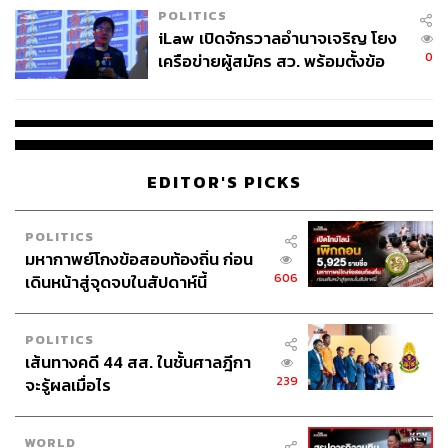
POLITICS
iLaw เปิดจักรวาลอำนาจเจริญ โยง
0
เครือข่ายผู้สมัคร สว. พร้อมตั้งข้อ
สังเกตลงสมัครตรงคุณสมบัติหรือ
ไม่
EDITOR'S PICKS
POLITICS
มหากาพย์โกงข้อสอบท้องถิ่น ก่อน
606
เดินหน้าสู่จุดจบในสัปดาห์นี้
POLITICS
เส้นทางคดี 44 สส. ในชั้นศาลฎีกา
239
จะรู้ผลเมื่อไร
WORLD