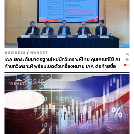
สามารถติดตาม THE STANDARD WEALTH
ผ่านแอปพลิเคชันต่างๆ ที่คุณสะดวกหรือใช้งานอยู่แล้วได้เลย
BUSINESS
/
MARKET
IAA ยกระดับมาตรฐานใหม่นักวิเคราะห์ไทย คุมเกณฑ์ใช้ AI
TAGS:
อาทิตย์ จันทร์สว่าง
Down Jones
ตลาดหุ้นสหรัฐฯ
185
ทำบทวิเคราะห์ พร้อมเปิดตัวเครื่องหมาย IAA ต่อท้ายชื่อ
DAX
NASDAQ
CAC
SET
หุ้นไทย
COVID-19
MINT
FTSE
39