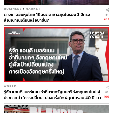
BUSINESS
/
MARKET
ABOUT THE AUTHOR
ต่างชาติซื้อหุ้นไทย 13 วันติด ยาวสุดในรอบ 3 ปีครึ่ง
482
สัญญาณเตือนหรือขาขึ้น?
สกุลชัย เก่งอนันตานนท์
Content Creator สำนักข่าว THE
STANDARD WEALTH
WORLD
รู้จัก แอนดี เบอร์แนม ว่าที่นายกรัฐมนตรีอังกฤษคนใหม่ ผู้
199
ประกาศนำ ‘การเปลี่ยนแปลงครั้งใหญ่สุดในรอบ 40 ปี’ มา
สู่การเมืองอังกฤษ